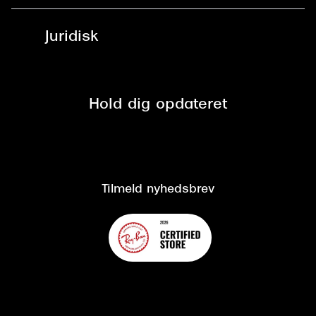
Fri levering til udleveringssted
Synoptik Erhverv / B2B
Job & karriere
ved +999 kr.
Brillerens
Juridisk
Brilleabonnement All-Inclusive™
Tilmeld nyhedsbrev
Fri retur på online køb
Mærker & sortiment
Se nuværende tilbud
Privatlivspolitik
Presse
Spørgsmål & svar (FAQ)
Retur
Hold dig opdateret
Cookiepolitik
CSR
Salgs- og leveringsbetingelser
Salgs- og leveringsbetingelser
Om Synoptik
Kundeservice
Tilgængelighedserklæring
Tilmeld nyhedsbrev