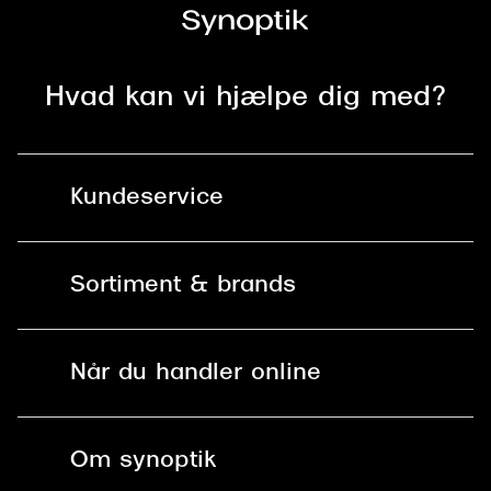
Hvad kan vi hjælpe dig med?
Kundeservice
Kontakt os
Sortiment & brands
Mit Synoptik
Solbriller
Find butik - +100 butikker i hele DK
Når du handler online
Briller
Bestil tid
Fri levering til butik
Kontaktlinser
Spørgsmål & svar (FAQ)
Om synoptik
Læsebriller