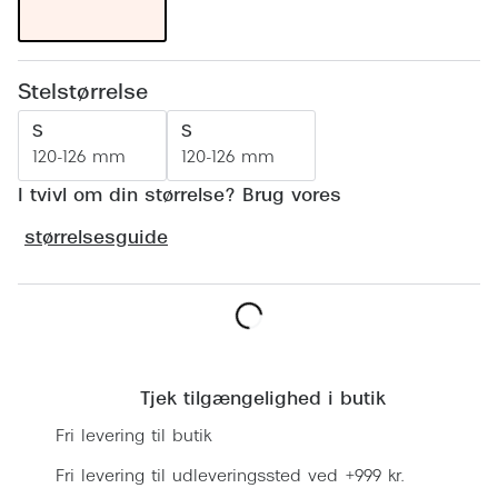
Ray-Ban 
Transitions®
Armani 
Stellest® til børn
Stelstørrelse
Polaroid
Tilskud til briller
S
S
Eksklusi
120-126 mm
120-126 mm
Form og farve
I tvivl om din størrelse? Brug vores
Prada
Ansigtsform og briller
størrelsesguide
Miu Miu
Briller til øjne, næse, bryn og kinder
Saint La
Runde briller
Gucci
Sorte briller
Læg i kurv
Bottega 
Pilotbriller
Tjek tilgængelighed i butik
Tom For
Gennemsigtige briller
Fri levering til butik
Balenci
Røde briller
Fri levering til udleveringssted ved +999 kr.