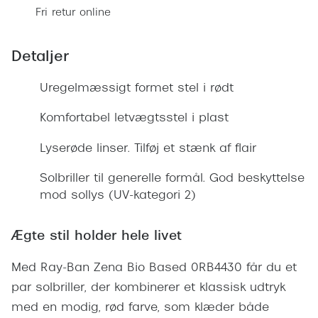
Giorgio 
Fri retur online
Populære brillemærker
Burberry
Ray-Ban
Detaljer
Versace
Oakley
Uregelmæssigt formet stel i rødt
Jimmy C
Emporio Armani
Komfortabel letvægtsstel i plast
Tiffany &
Hugo Boss
Lyserøde linser. Tilføj et stænk af flair
Sportsbri
Ralph Lauren
Cykelbril
Solbriller til generelle formål. God beskyttelse
Polo Ralph Lauren
mod sollys (UV-kategori 2)
Løbebrill
Coach
Ægte stil holder hele livet
Form & 
Vogue
Med Ray-Ban Zena Bio Based 0RB4430 får du et
Ovale sol
Skaga
par solbriller, der kombinerer et klassisk udtryk
Cat eye s
Dyrberg/Kern
med en modig, rød farve, som klæder både