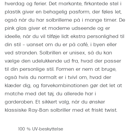
Pilotsolbr
hverdag og ferier. Det markante, firkantede stel i
BOSS Eyewear
plastik giver en behagelig pasform, der føles let,
Runde sol
Peak Performance
også når du har solbrillerne på i mange timer. De
Firkanted
pink glas giver et moderne udseende og er
Armani Exchange
ideelle, når du vil tilføje lidt ekstra personlighed til
Sorte sol
Björn Borg
din stil – uanset om du er på café, i byen eller
Brune sol
ved stranden. Solbrillen er unisex, så du kan
Eksklusive brillemærker
vælge den udelukkende ud fra, hvad der passer
Mere om
Gucci
til din personlige stil. Formen er nem at bruge,
Solbrille
også hvis du normalt er i tvivl om, hvad der
Tom Ford
klæder dig, og farvekombinationen gør det let at
Solbrille
Prada
matche med det tøj, du allerede har i
Glastype
garderoben. Et sikkert valg, når du ønsker
Moncler
klassiske Ray-Ban solbriller med et friskt twist.
Solbrille
Burberry
Transiti
Saint Laurent
100 % UV-beskyttelse