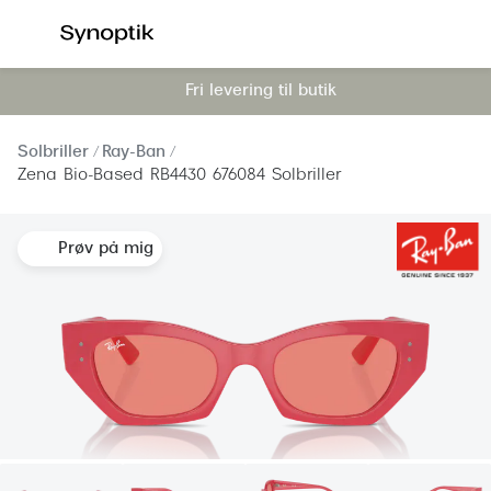
Gå til
indhold
Fri levering til butik
Se alle briller
Se alle s
Kategorier
Kategor
Solbriller
Ray-Ban
Zena Bio-Based RB4430 676084 Solbriller
Brilleabonnement All-Inclusive™
Outlet - 
Damer
Nyheder
Prøv på mig
Herrer
Populære 
Børn
Damer
Køb blue light briller online
Herrer
Køb læsebriller online
Børn
Tilbehør til briller
Polariser