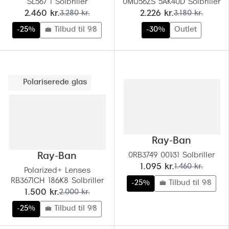
SL567 1 Solbriller
0MU56ZS 5AK40D Solbriller
nu:
før:
nu:
før:
2.460 kr.
3.280 kr.
2.226 kr.
3.180 kr.
Versace
-25%
💼 Tilbud til 9/8
-30%
Outlet
Dolce & Gabbana
Persol
Giorgio Armani
Polariserede glas
Michael Kors
Miu Miu
Tiffany & Co.
Ray-Ban
Ray-Ban
0RB3749 001/31 Solbriller
nu:
før:
1.095 kr.
1.460 kr.
Polarized+ Lenses
RB3671CH 186/K8 Solbriller
-25%
💼 Tilbud til 9/8
nu:
før:
1.500 kr.
2.000 kr.
-25%
💼 Tilbud til 9/8