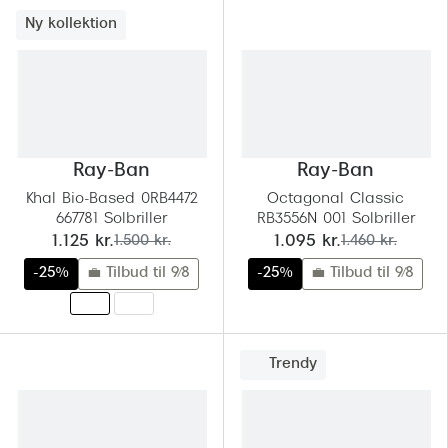
Ny kollektion
Ray-Ban
Ray-Ban
Khal Bio-Based 0RB4472
Octagonal Classic
667781 Solbriller
RB3556N 001 Solbriller
nu:
før:
nu:
før:
1.125 kr.
1.500 kr.
1.095 kr.
1.460 kr.
-25%
💼 Tilbud til 9/8
-25%
💼 Tilbud til 9/8
Trendy