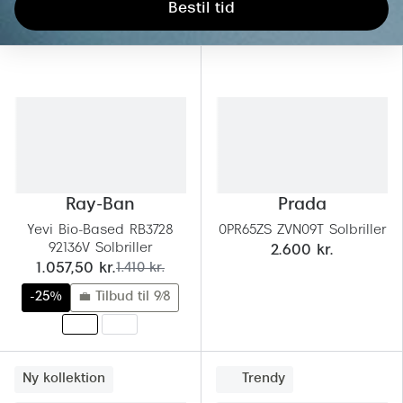
Giorgio 
Bestil tid
Populære brillemærker
Burberry
Ray-Ban
Versace
Oakley
Jimmy C
Emporio Armani
Tiffany &
Hugo Boss
Sportsbri
Ray-Ban
Prada
Ralph Lauren
Cykelbril
Yevi Bio-Based RB3728
0PR65ZS ZVN09T Solbriller
Polo Ralph Lauren
92136V Solbriller
2.600 kr.
Løbebrill
nu:
før:
1.057,50 kr.
1.410 kr.
Coach
-25%
💼 Tilbud til 9/8
Form & 
Vogue
Ovale sol
Skaga
Cat eye s
Ny kollektion
Trendy
Dyrberg/Kern