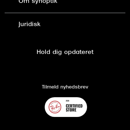
Om synoptik
Læsebriller
Fri levering til udleveringssted
Synoptik Erhverv / B2B
Job & karriere
ved +999 kr.
Brillerens
Juridisk
Brilleabonnement All-Inclusive™
Tilmeld nyhedsbrev
Fri retur på online køb
Mærker & sortiment
Se nuværende tilbud
Privatlivspolitik
Presse
Spørgsmål & svar (FAQ)
Retur
Hold dig opdateret
Cookiepolitik
CSR
Salgs- og leveringsbetingelser
Salgs- og leveringsbetingelser
Om Synoptik
Kundeservice
Tilgængelighedserklæring
Tilmeld nyhedsbrev