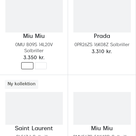
Pilotsolbr
BOSS Eyewear
Runde sol
Peak Performance
Firkanted
Armani Exchange
Miu Miu
Prada
Sorte sol
Björn Borg
0MU B09S 14L20V
0PR26ZS 16K08Z Solbriller
Solbriller
3.310 kr.
Brune sol
3.350 kr.
Eksklusive brillemærker
Mere om
Gucci
Solbrille
Tom Ford
Ny kollektion
Solbrille
Prada
Glastype
Moncler
Solbrille
Burberry
Saint Laurent
Miu Miu
Transiti
Saint Laurent