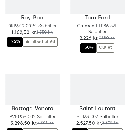
Ray-Ban
Tom Ford
0RB3719 001/51 Solbriller
Carmen FT1186 52E
Solbriller
nu:
før:
1.162,50 kr.
1.550 kr.
nu:
før:
2.226 kr.
3.180 kr.
-25%
💼 Tilbud til 9/8
-30%
Outlet
Bottega Veneta
Saint Laurent
BV1035S 002 Solbriller
SL M3 002 Solbriller
nu:
før:
nu:
før:
3.298,50 kr.
4.398 kr.
2.527,50 kr.
3.370 kr.