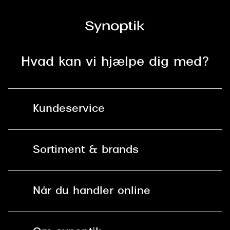
Hvad kan vi hjælpe dig med?
Kundeservice
Kontakt os
Sortiment & brands
Mit Synoptik
Solbriller
Find butik - +100 butikker i hele DK
Når du handler online
Briller
Bestil tid
Fri levering til butik
Kontaktlinser
Spørgsmål & svar (FAQ)