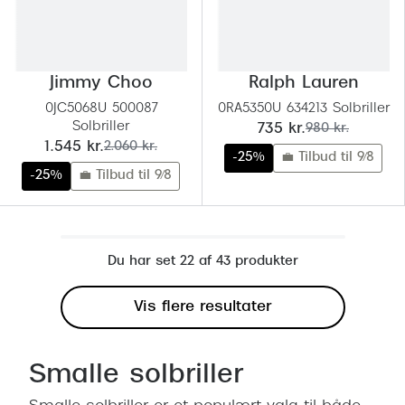
Jimmy Choo
Ralph Lauren
0JC5068U 500087
0RA5350U 634213 Solbriller
Solbriller
nu:
før:
735 kr.
980 kr.
nu:
før:
1.545 kr.
2.060 kr.
-25%
💼 Tilbud til 9/8
-25%
💼 Tilbud til 9/8
Du har set 22 af 43 produkter
Vis flere resultater
Smalle solbriller