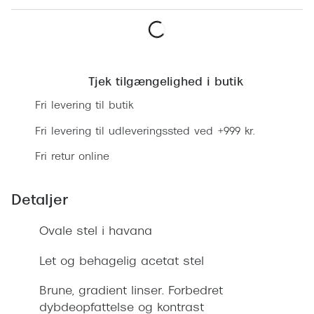
Ray-Ban 
Transitions®
Armani 
Stellest® til børn
Læg i kurv
Polaroid
Tilskud til briller
Tjek tilgængelighed i butik
Eksklusi
Form og farve
Fri levering til butik
Prada
Fri levering til udleveringssted ved +999 kr.
Ansigtsform og briller
Miu Miu
Fri retur online
Briller til øjne, næse, bryn og kinder
Saint La
Runde briller
Detaljer
Gucci
Sorte briller
Ovale stel i havana
Bottega 
Pilotbriller
Let og behagelig acetat stel
Tom For
Gennemsigtige briller
Brune, gradient linser. Forbedret
Balenci
Røde briller
dybdeopfattelse og kontrast