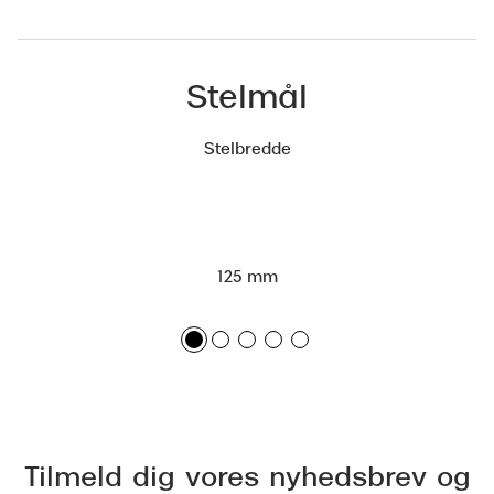
Versace
Dolce & Gabbana
Stelmål
Persol
Stelbredde
Giorgio Armani
Michael Kors
Miu Miu
125 mm
Tiffany & Co.
Tilmeld dig vores nyhedsbrev og