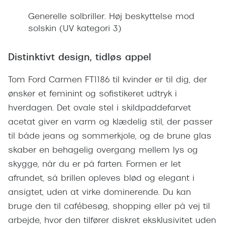
Giorgio 
Populære brillemærker
Generelle solbriller. Høj beskyttelse mod
Burberry
solskin (UV kategori 3)
Ray-Ban
Versace
Oakley
Distinktivt design, tidløs appel
Jimmy C
Emporio Armani
Tom Ford Carmen FT1186 til kvinder er til dig, der
Tiffany &
ønsker et feminint og sofistikeret udtryk i
Hugo Boss
hverdagen. Det ovale stel i skildpaddefarvet
Sportsbri
Ralph Lauren
acetat giver en varm og klædelig stil, der passer
Cykelbril
til både jeans og sommerkjole, og de brune glas
Polo Ralph Lauren
Løbebrill
skaber en behagelig overgang mellem lys og
Coach
skygge, når du er på farten. Formen er let
Form & 
Vogue
afrundet, så brillen opleves blød og elegant i
Ovale sol
ansigtet, uden at virke dominerende. Du kan
Skaga
bruge den til cafébesøg, shopping eller på vej til
Cat eye s
Dyrberg/Kern
arbejde, hvor den tilfører diskret eksklusivitet uden