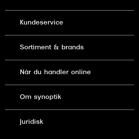
Kundeservice
Kontakt os
Sortiment & brands
Mit Synoptik
Solbriller
Find butik - +100 butikker i hele DK
Når du handler online
Briller
Bestil tid
Fri levering til butik
Kontaktlinser
Spørgsmål & svar (FAQ)
Om synoptik
Læsebriller
Fri levering til udleveringssted
Synoptik Erhverv / B2B
Job & karriere
ved +999 kr.
Brillerens
Juridisk
Brilleabonnement All-Inclusive™
Tilmeld nyhedsbrev
Fri retur på online køb
Mærker & sortiment
Se nuværende tilbud
Privatlivspolitik