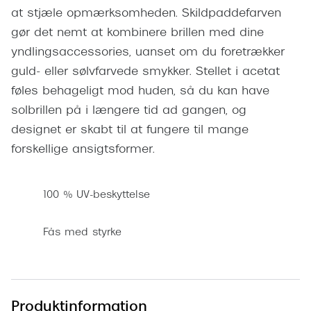
Pilotsolbr
at stjæle opmærksomheden. Skildpaddefarven
BOSS Eyewear
gør det nemt at kombinere brillen med dine
Runde sol
Peak Performance
yndlingsaccessories, uanset om du foretrækker
Firkanted
guld- eller sølvfarvede smykker. Stellet i acetat
Armani Exchange
føles behageligt mod huden, så du kan have
Sorte sol
Björn Borg
solbrillen på i længere tid ad gangen, og
Brune sol
designet er skabt til at fungere til mange
Eksklusive brillemærker
forskellige ansigtsformer.
Mere om
Gucci
Solbrille
Tom Ford
100 % UV-beskyttelse
Solbrille
Prada
Fås med styrke
Glastype
Moncler
Solbrille
Burberry
Transiti
Saint Laurent
Produktinformation