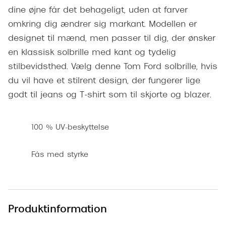
Pilotsolbr
dine øjne får det behageligt, uden at farver
BOSS Eyewear
omkring dig ændrer sig markant. Modellen er
Runde sol
Peak Performance
designet til mænd, men passer til dig, der ønsker
Firkanted
en klassisk solbrille med kant og tydelig
Armani Exchange
stilbevidsthed. Vælg denne Tom Ford solbrille, hvis
Sorte sol
Björn Borg
du vil have et stilrent design, der fungerer lige
Brune sol
godt til jeans og T-shirt som til skjorte og blazer.
Eksklusive brillemærker
Mere om
Gucci
100 % UV-beskyttelse
Solbrille
Tom Ford
Solbrille
Fås med styrke
Prada
Glastype
Moncler
Solbrille
Burberry
Produktinformation
Transiti
Saint Laurent