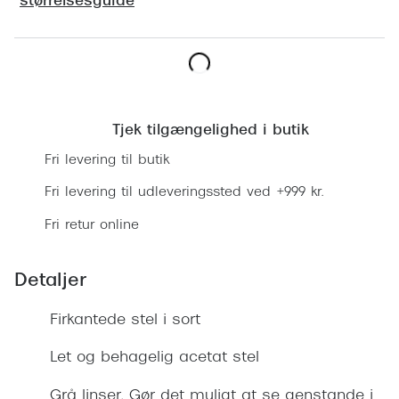
størrelsesguide
Ray-Ban 
Transitions®
Armani 
Stellest® til børn
Polaroid
Tilskud til briller
Læg i kurv
Eksklusi
Form og farve
Tjek tilgængelighed i butik
Prada
Fri levering til butik
Ansigtsform og briller
Miu Miu
Fri levering til udleveringssted ved +999 kr.
Briller til øjne, næse, bryn og kinder
Fri retur online
Saint La
Runde briller
Gucci
Sorte briller
Detaljer
Bottega 
Pilotbriller
Firkantede stel i sort
Tom For
Gennemsigtige briller
Let og behagelig acetat stel
Balenci
Røde briller
Grå linser. Gør det muligt at se genstande i