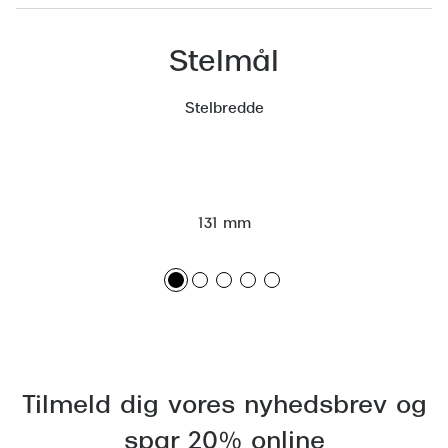
Versace
Stelmål
Dolce & Gabbana
Persol
Stelbredde
Giorgio Armani
Michael Kors
131 mm
Miu Miu
Tiffany & Co.
Tilmeld dig vores nyhedsbrev og
spar 20% online