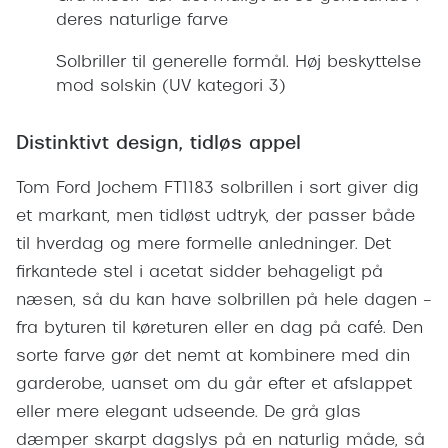
Giorgio 
deres naturlige farve
Populære brillemærker
Burberry
Solbriller til generelle formål. Høj beskyttelse
Ray-Ban
mod solskin (UV kategori 3)
Versace
Oakley
Jimmy C
Distinktivt design, tidløs appel
Emporio Armani
Tiffany &
Tom Ford Jochem FT1183 solbrillen i sort giver dig
Hugo Boss
et markant, men tidløst udtryk, der passer både
Sportsbri
Ralph Lauren
til hverdag og mere formelle anledninger. Det
Cykelbril
firkantede stel i acetat sidder behageligt på
Polo Ralph Lauren
Løbebrill
næsen, så du kan have solbrillen på hele dagen –
Coach
fra byturen til køreturen eller en dag på café. Den
Form & 
Vogue
sorte farve gør det nemt at kombinere med din
Ovale sol
garderobe, uanset om du går efter et afslappet
Skaga
eller mere elegant udseende. De grå glas
Cat eye s
Dyrberg/Kern
dæmper skarpt dagslys på en naturlig måde, så