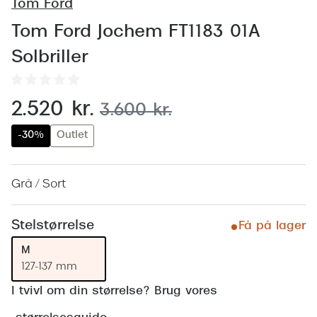
Behandling af tørre øjne
Tom Ford
Populær
Tom Ford Jochem FT1183 01A
Få tjekket dit syn
Ray-Ban
Solbriller
Synsprøve med sundhedstjek
Oakley
Test dit behov for abonnement
Emporio
nu:
2.520 kr.
før:
3.600 kr.
SynsJournal
Michael 
-30%
Outlet
Forskning i øjensygdomme
Persol
Ralph La
Grå / Sort
Mere om briller
Peak Pe
Brillemode 2026
Stelstørrelse
Få på lager
Prada Li
Brilleglas og priser
M
Vogue
127-137 mm
Bedste brilleglas
I tvivl om din størrelse? Brug vores
Polo Ral
Nikon brilleglas