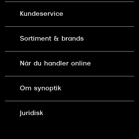
Kundeservice
Kontakt os
Sortiment & brands
Mit Synoptik
Solbriller
Find butik - +100 butikker i hele DK
Når du handler online
Briller
Bestil tid
Fri levering til butik
Kontaktlinser
Spørgsmål & svar (FAQ)
Om synoptik
Læsebriller
Fri levering til udleveringssted
Synoptik Erhverv / B2B
Job & karriere
ved +999 kr.
Brillerens
Juridisk
Brilleabonnement All-Inclusive™
Tilmeld nyhedsbrev
Fri retur på online køb
Mærker & sortiment
Se nuværende tilbud
Privatlivspolitik
Presse