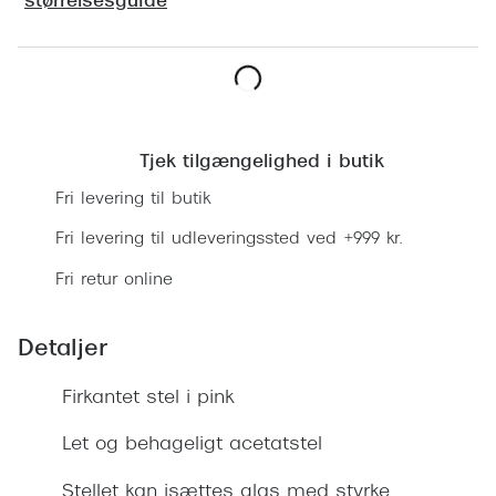
størrelsesguide
Ray-Ban 
Transitions®
Armani 
Stellest® til børn
Polaroid
Tilskud til briller
Læg i kurv
Eksklusi
Form og farve
Tjek tilgængelighed i butik
Prada
Fri levering til butik
Ansigtsform og briller
Miu Miu
Fri levering til udleveringssted ved +999 kr.
Briller til øjne, næse, bryn og kinder
Fri retur online
Saint La
Runde briller
Gucci
Sorte briller
Detaljer
Bottega 
Pilotbriller
Firkantet stel i pink
Tom For
Gennemsigtige briller
Let og behageligt acetatstel
Balenci
Røde briller
Stellet kan isættes glas med styrke