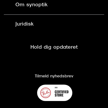
Kontaktlinser
Spørgsmål & svar (FAQ)
Om synoptik
Læsebriller
Fri levering til udleveringssted
Synoptik Erhverv / B2B
Job & karriere
ved +999 kr.
Brillerens
Juridisk
Brilleabonnement All-Inclusive™
Tilmeld nyhedsbrev
Fri retur på online køb
Mærker & sortiment
Se nuværende tilbud
Privatlivspolitik
Presse
Spørgsmål & svar (FAQ)
Retur
Hold dig opdateret
Cookiepolitik
CSR
Salgs- og leveringsbetingelser
Salgs- og leveringsbetingelser
Om Synoptik
Kundeservice
Tilgængelighedserklæring
Tilmeld nyhedsbrev