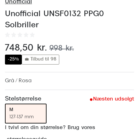
Behandling af tørre øjne
Unofficial
Populær
Unofficial UNSF0132 PPG0
Få tjekket dit syn
Ray-Ban
Solbriller
Synsprøve med sundhedstjek
Oakley
Test dit behov for abonnement
Emporio
nu:
748,50 kr.
før:
998 kr.
SynsJournal
Michael 
-25%
💼 Tilbud til 9/8
Forskning i øjensygdomme
Persol
Ralph La
Grå / Rosa
Mere om briller
Peak Pe
Brillemode 2026
Stelstørrelse
Næsten udsolgt
Prada Li
Brilleglas og priser
M
Vogue
127-137 mm
Bedste brilleglas
I tvivl om din størrelse? Brug vores
Polo Ral
Nikon brilleglas