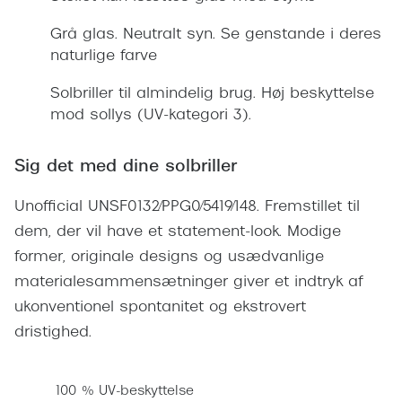
Giorgio 
Populære brillemærker
Grå glas. Neutralt syn. Se genstande i deres
Burberry
naturlige farve
Ray-Ban
Versace
Solbriller til almindelig brug. Høj beskyttelse
Oakley
Jimmy C
mod sollys (UV-kategori 3).
Emporio Armani
Tiffany &
Sig det med dine solbriller
Hugo Boss
Sportsbri
Unofficial UNSF0132/PPG0/5419/148. Fremstillet til
Ralph Lauren
Cykelbril
dem, der vil have et statement-look. Modige
Polo Ralph Lauren
former, originale designs og usædvanlige
Løbebrill
Coach
materialesammensætninger giver et indtryk af
Form & 
ukonventionel spontanitet og ekstrovert
Vogue
dristighed.
Ovale sol
Skaga
Cat eye s
Dyrberg/Kern
100 % UV-beskyttelse