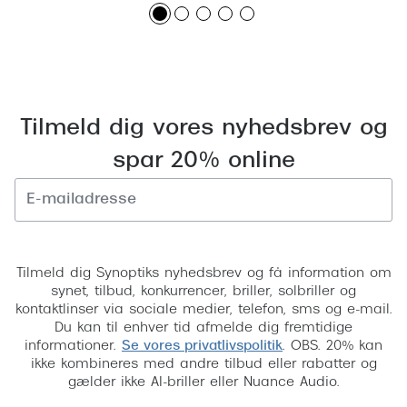
Versace
Dolce & Gabbana
Persol
Tilmeld dig vores nyhedsbrev og
Giorgio Armani
spar 20% online
Michael Kors
Miu Miu
Tilmeld
Tiffany & Co.
Tilmeld dig Synoptiks nyhedsbrev og få information om
synet, tilbud, konkurrencer, briller, solbriller og
kontaktlinser via sociale medier, telefon, sms og e-mail.
Du kan til enhver tid afmelde dig fremtidige
informationer.
Se vores privatlivspolitik
. OBS. 20% kan
ikke kombineres med andre tilbud eller rabatter og
gælder ikke AI-briller eller Nuance Audio.