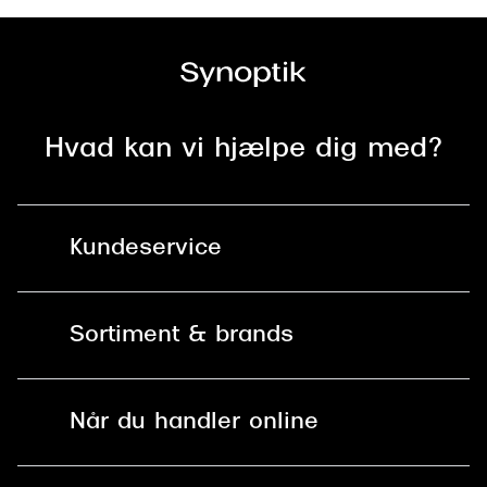
Hvad kan vi hjælpe dig med?
Kundeservice
Kontakt os
Sortiment & brands
Mit Synoptik
Solbriller
Find butik - +100 butikker i hele DK
Når du handler online
Briller
Bestil tid
Fri levering til butik