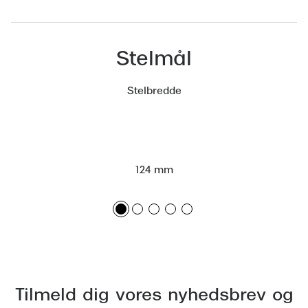
Versace
Dolce & Gabbana
Stelmål
Persol
Stelbredde
Giorgio Armani
Michael Kors
Miu Miu
124 mm
Tiffany & Co.
Tilmeld dig vores nyhedsbrev og