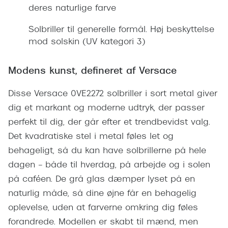
Giorgio 
deres naturlige farve
Populære brillemærker
Burberry
Solbriller til generelle formål. Høj beskyttelse
Ray-Ban
mod solskin (UV kategori 3)
Versace
Oakley
Jimmy C
Modens kunst, defineret af Versace
Emporio Armani
Tiffany &
Disse Versace 0VE2272 solbriller i sort metal giver
Hugo Boss
dig et markant og moderne udtryk, der passer
Sportsbri
Ralph Lauren
perfekt til dig, der går efter et trendbevidst valg.
Cykelbril
Det kvadratiske stel i metal føles let og
Polo Ralph Lauren
Løbebrill
behageligt, så du kan have solbrillerne på hele
Coach
dagen – både til hverdag, på arbejde og i solen
Form & 
på caféen. De grå glas dæmper lyset på en
Vogue
naturlig måde, så dine øjne får en behagelig
Ovale sol
Skaga
oplevelse, uden at farverne omkring dig føles
Cat eye s
Dyrberg/Kern
forandrede. Modellen er skabt til mænd, men