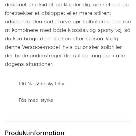
Pilotsolbr
designet er alsidigt og klæder dig, uanset om du
BOSS Eyewear
foretrækker et afslappet eller mere stilrent
Runde sol
Peak Performance
udseende. Den sorte farve gør solbrillerne nemme
Firkanted
at kombinere med både klassisk og sporty tøj, så
Armani Exchange
du kan bruge dem sæson efter sæson. Vælg
Sorte sol
Björn Borg
denne Versace-model, hvis du ønsker solbriller,
Brune sol
der både understreger din stil og fungerer i alle
Eksklusive brillemærker
dagens situationer.
Mere om
Gucci
Solbrille
Tom Ford
100 % UV-beskyttelse
Solbrille
Prada
Fås med styrke
Glastype
Moncler
Solbrille
Burberry
Transiti
Saint Laurent
Produktinformation