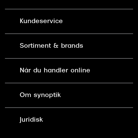
Kundeservice
Kontakt os
Sortiment & brands
Mit Synoptik
Solbriller
Find butik - +100 butikker i hele DK
Når du handler online
Briller
Bestil tid
Fri levering til butik
Kontaktlinser
Spørgsmål & svar (FAQ)
Om synoptik
Læsebriller
Fri levering til udleveringssted
Synoptik Erhverv / B2B
Job & karriere
ved +999 kr.
Brillerens
Juridisk
Brilleabonnement All-Inclusive™
Tilmeld nyhedsbrev
Fri retur på online køb
Mærker & sortiment
Se nuværende tilbud
Privatlivspolitik