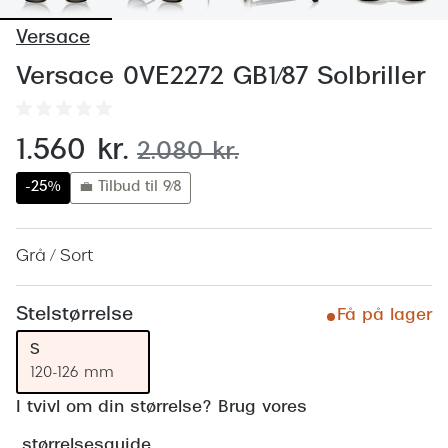
Behandling af tørre øjne
Populær
Versace
Få tjekket dit syn
Ray-Ban
Versace 0VE2272 GB1/87 Solbriller
Synsprøve med sundhedstjek
Oakley
Test dit behov for abonnement
Emporio
nu:
1.560 kr.
før:
2.080 kr.
SynsJournal
Michael 
-25%
💼 Tilbud til 9/8
Forskning i øjensygdomme
Persol
Ralph La
Grå / Sort
Mere om briller
Peak Pe
Brillemode 2026
Stelstørrelse
Få på lager
Prada Li
Brilleglas og priser
S
Vogue
120-126 mm
Bedste brilleglas
I tvivl om din størrelse? Brug vores
Polo Ral
Nikon brilleglas
størrelsesguide