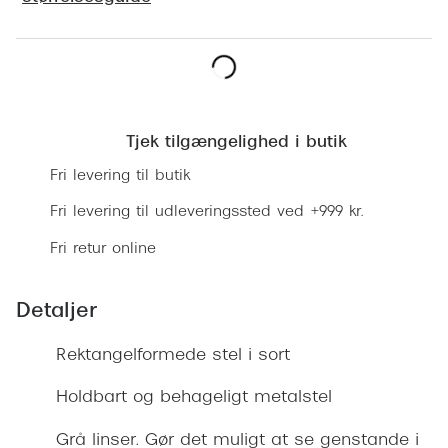
Ray-Ban 
Transitions®
Armani 
Stellest® til børn
Polaroid
Tilskud til briller
Læg i kurv
Eksklusi
Tjek tilgængelighed i butik
Form og farve
Fri levering til butik
Prada
Ansigtsform og briller
Fri levering til udleveringssted ved +999 kr.
Miu Miu
Briller til øjne, næse, bryn og kinder
Fri retur online
Saint La
Runde briller
Gucci
Sorte briller
Detaljer
Bottega 
Pilotbriller
Rektangelformede stel i sort
Tom For
Gennemsigtige briller
Holdbart og behageligt metalstel
Balenci
Røde briller
Grå linser. Gør det muligt at se genstande i