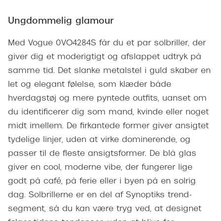
Giorgio 
Populære brillemærker
Ungdommelig glamour
Burberry
Ray-Ban
Med Vogue 0VO4284S får du et par solbriller, der
Versace
Oakley
giver dig et moderigtigt og afslappet udtryk på
Jimmy C
samme tid. Det slanke metalstel i guld skaber en
Emporio Armani
Tiffany &
let og elegant følelse, som klæder både
Hugo Boss
hverdagstøj og mere pyntede outfits, uanset om
Sportsbri
du identificerer dig som mand, kvinde eller noget
Ralph Lauren
Cykelbril
midt imellem. De firkantede former giver ansigtet
Polo Ralph Lauren
tydelige linjer, uden at virke dominerende, og
Løbebrill
passer til de fleste ansigtsformer. De blå glas
Coach
Form & 
giver en cool, moderne vibe, der fungerer lige
Vogue
godt på café, på ferie eller i byen på en solrig
Ovale sol
Skaga
dag. Solbrillerne er en del af Synoptiks trend-
Cat eye s
segment, så du kan være tryg ved, at designet
Dyrberg/Kern