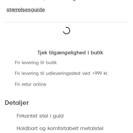
Ray-Ban 
Transitions®
størrelsesguide
Armani 
Stellest® til børn
Polaroid
Tilskud til briller
Eksklusi
Læg i kurv
Form og farve
Prada
Tjek tilgængelighed i butik
Ansigtsform og briller
Fri levering til butik
Miu Miu
Briller til øjne, næse, bryn og kinder
Fri levering til udleveringssted ved +999 kr.
Saint La
Runde briller
Fri retur online
Gucci
Sorte briller
Bottega 
Detaljer
Pilotbriller
Tom For
Gennemsigtige briller
Firkantet stel i guld
Balenci
Røde briller
Holdbart og komfortabelt metalstel