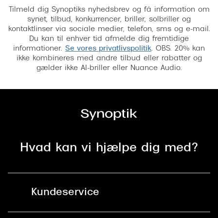
Tilmeld dig Synoptiks nyhedsbrev og få information om
synet, tilbud, konkurrencer, briller, solbriller og
kontaktlinser via sociale medier, telefon, sms og e-mail.
Du kan til enhver tid afmelde dig fremtidige
informationer.
Se vores privatlivspolitik
. OBS. 20% kan
ikke kombineres med andre tilbud eller rabatter og
gælder ikke AI-briller eller Nuance Audio.
Hvad kan vi hjælpe dig med?
Kundeservice