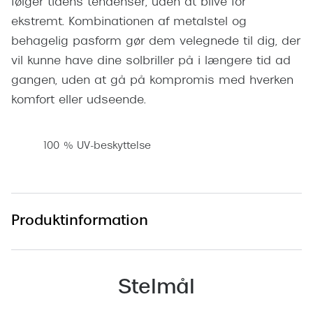
følger tidens tendenser, uden at blive for
Pilotsolbr
BOSS Eyewear
ekstremt. Kombinationen af metalstel og
Runde sol
behagelig pasform gør dem velegnede til dig, der
Peak Performance
vil kunne have dine solbriller på i længere tid ad
Firkanted
Armani Exchange
gangen, uden at gå på kompromis med hverken
Sorte sol
komfort eller udseende.
Björn Borg
Brune sol
Eksklusive brillemærker
100 % UV-beskyttelse
Mere om
Gucci
Solbrille
Tom Ford
Solbrille
Produktinformation
Prada
Glastype
Moncler
Solbrille
Burberry
Stelmål
Transiti
Saint Laurent