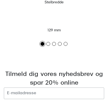
Stelbredde
Versace
Dolce & Gabbana
Persol
129 mm
Giorgio Armani
Michael Kors
Miu Miu
Tiffany & Co.
Tilmeld dig vores nyhedsbrev og
spar 20% online
Tilmeld