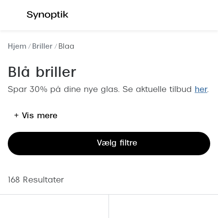
Gå til
indhold
Se alle briller
Se alle s
Hjem
Briller
Blaa
Kategorier
Kategor
Blå briller
Brilleabonnement All-Inclusive™
Outlet - 
Spar 30% på dine nye glas. Se aktuelle tilbud
her
.
Damer
Nyheder
+ Vis mere
Herrer
Populære 
Børn
Damer
Vælg filtre
Køb blue light briller online
Herrer
Køb læsebriller online
Børn
168 Resultater
Tilbehør til briller
Polariser