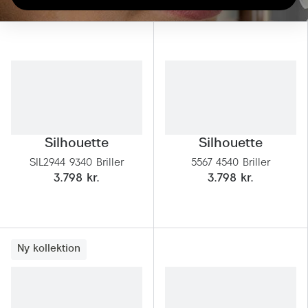
Giorgio 
Populære brillemærker
Burberry
Ray-Ban
Versace
Oakley
Jimmy C
Emporio Armani
Tiffany &
Hugo Boss
Silhouette
Silhouette
Sportsbri
Ralph Lauren
SIL2944 9340 Briller
5567 4540 Briller
Cykelbril
3.798 kr.
3.798 kr.
Polo Ralph Lauren
Løbebrill
Coach
Form & 
Vogue
Ny kollektion
Ovale sol
Skaga
Cat eye s
Dyrberg/Kern