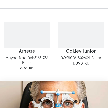
Versace
Dolce & Gabbana
Persol
Giorgio Armani
Michael Kors
Arnette
Oakley Junior
Miu Miu
Maybe Mae 0AN6136 763
0OY8026 802604 Briller
Briller
1.098 kr.
Tiffany & Co.
898 kr.