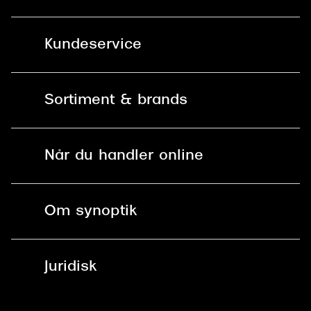
Kundeservice
Kontakt os
Sortiment & brands
Mit Synoptik
Solbriller
Find butik - +100 butikker i hele DK
Når du handler online
Briller
Bestil tid
Fri levering til butik
Kontaktlinser
Spørgsmål & svar (FAQ)
Om synoptik
Læsebriller
Fri levering til udleveringssted
Synoptik Erhverv / B2B
Job & karriere
ved +999 kr.
Brillerens
Juridisk
Brilleabonnement All-Inclusive™
Tilmeld nyhedsbrev
Fri retur på online køb
Mærker & sortiment
Se nuværende tilbud
Privatlivspolitik
Presse