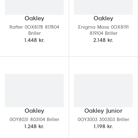
Pilotsolbr
BOSS Eyewear
Runde sol
Oakley
Oakley
Peak Performance
Rafter 0OX8178 817804
Enigma Mass 0OX8191
Firkanted
Armani Exchange
Briller
819104 Briller
1.448 kr.
2.148 kr.
Sorte sol
Björn Borg
Brune sol
Eksklusive brillemærker
Mere om
Gucci
Solbrille
Tom Ford
Solbrille
Prada
Glastype
Moncler
Oakley
Oakley Junior
Solbrille
0OY8031 803104 Briller
0OY3003 300303 Briller
Burberry
1.248 kr.
1.198 kr.
Transiti
Saint Laurent