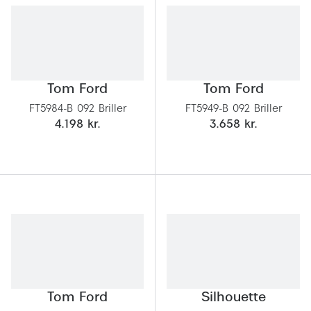
Behandling af tørre øjne
Populær
Få tjekket dit syn
Ray-Ban
Synsprøve med sundhedstjek
Oakley
Tom Ford
Tom Ford
Test dit behov for abonnement
Emporio
FT5984-B 092 Briller
FT5949-B 092 Briller
SynsJournal
Michael 
4.198 kr.
3.658 kr.
Forskning i øjensygdomme
Persol
Ralph La
Mere om briller
Peak Pe
Brillemode 2026
Prada Li
Brilleglas og priser
Vogue
Bedste brilleglas
Polo Ral
Nikon brilleglas
Tom Ford
Silhouette