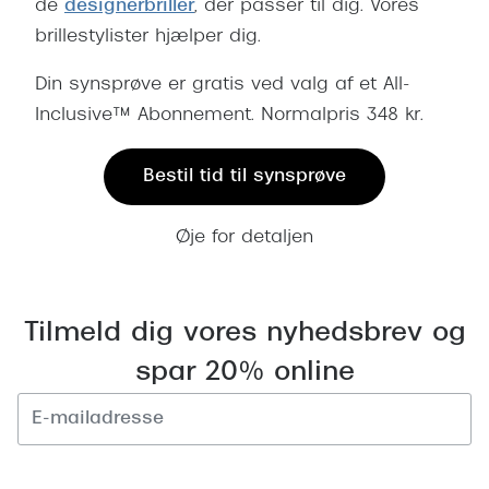
de
designerbriller
, der passer til dig. Vores
Versace
brillestylister hjælper dig.
Dolce & Gabbana
Din synsprøve er gratis ved valg af et All-
Inclusive™ Abonnement. Normalpris 348 kr.
Persol
Giorgio Armani
Bestil tid til synsprøve
Michael Kors
Øje for detaljen
Miu Miu
Tiffany & Co.
Tilmeld dig vores nyhedsbrev og
spar 20% online
Tilmeld