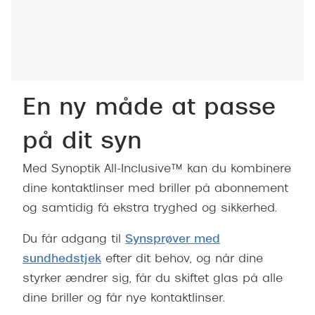
Behandling af tørre øjne
Populær
Få tjekket dit syn
Ray-Ban
Synsprøve med sundhedstjek
Oakley
Test dit behov for abonnement
Emporio
En ny måde at passe
SynsJournal
Michael 
på dit syn
Forskning i øjensygdomme
Persol
Med Synoptik All-Inclusive™ kan du kombinere
Ralph La
Mere om briller
dine kontaktlinser med briller på abonnement
Peak Pe
og samtidig få ekstra tryghed og sikkerhed.
Brillemode 2026
Prada Li
Du får adgang til
Synsprøver med
Brilleglas og priser
sundhedstjek
efter dit behov, og når dine
Vogue
Bedste brilleglas
styrker ændrer sig, får du skiftet glas på alle
Polo Ral
Nikon brilleglas
dine briller og får nye kontaktlinser.