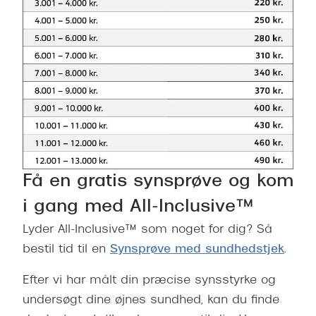
Pilotsolbr
BOSS Eyewear
Runde sol
Peak Performance
Firkanted
Armani Exchange
Sorte sol
Björn Borg
Brune sol
Eksklusive brillemærker
Mere om
Gucci
Få en gratis synsprøve og kom
Solbrille
Tom Ford
i gang med All-Inclusive™
Solbrille
Prada
Lyder All-Inclusive™ som noget for dig? Så
Glastype
bestil tid til en
Synsprøve med sundhedstjek
.
Moncler
Solbrille
Burberry
Efter vi har målt din præcise synsstyrke og
Transiti
undersøgt dine øjnes sundhed, kan du finde
Saint Laurent