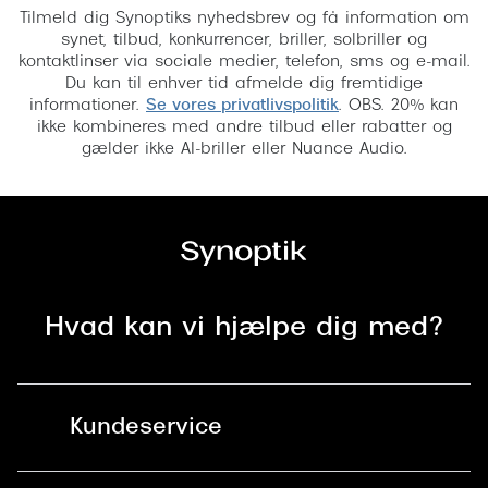
Tilmeld dig Synoptiks nyhedsbrev og få information om
synet, tilbud, konkurrencer, briller, solbriller og
kontaktlinser via sociale medier, telefon, sms og e-mail.
Du kan til enhver tid afmelde dig fremtidige
informationer.
Se vores privatlivspolitik
. OBS. 20% kan
ikke kombineres med andre tilbud eller rabatter og
gælder ikke AI-briller eller Nuance Audio.
Hvad kan vi hjælpe dig med?
Kundeservice
Kontakt os