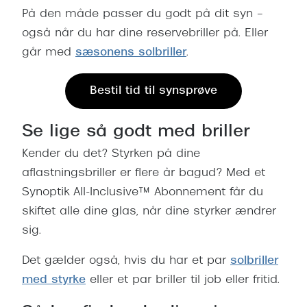
Ray-Ban 
Transitions®
På den måde passer du godt på dit syn ­–
Armani 
også når du har dine reservebriller på. Eller
Stellest® til børn
går med
sæsonens solbriller
.
Polaroid
Tilskud til briller
Bestil tid til synsprøve
Eksklusi
Form og farve
Prada
Ansigtsform og briller
Se lige så godt med briller
Miu Miu
Kender du det? Styrken på dine
Briller til øjne, næse, bryn og kinder
aflastningsbriller er flere år bagud? Med et
Saint La
Runde briller
Synoptik All-Inclusive™ Abonnement får du
Gucci
Sorte briller
skiftet alle dine glas, når dine styrker ændrer
sig.
Bottega 
Pilotbriller
Tom For
Det gælder også, hvis du har et par
solbriller
Gennemsigtige briller
med styrke
eller et par briller til job eller fritid.
Balenci
Røde briller