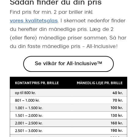
Sådan finder du din pris
Giorgio 
Populære brillemærker
Find pris for min. 2 par briller inkl.
Burberry
vores kvalitetsglas
. I skemaet nedenfor finder
Ray-Ban
Versace
du herefter din månedlige pris. Læg de 2
Oakley
(eller flere) månedlige priser sammen. Så har
Jimmy C
Emporio Armani
du din faste månedlige pris – All-Inclusive!
Tiffany &
Hugo Boss
Se vilkår for All-Inclusive™
Sportsbri
Ralph Lauren
Cykelbril
Polo Ralph Lauren
Løbebrill
Coach
Form & 
Vogue
Ovale sol
Skaga
Cat eye s
Dyrberg/Kern