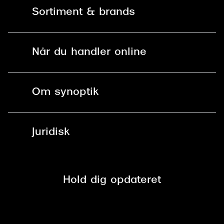
Sortiment & brands
Mit Synoptik
Solbriller
Find butik - +100 butikker i hele DK
Når du handler online
Briller
Bestil tid
Fri levering til butik
Kontaktlinser
Spørgsmål & svar (FAQ)
Om synoptik
Læsebriller
Fri levering til udleveringssted
Synoptik Erhverv / B2B
Job & karriere
ved +999 kr.
Brillerens
Juridisk
Brilleabonnement All-Inclusive™
Tilmeld nyhedsbrev
Fri retur på online køb
Mærker & sortiment
Se nuværende tilbud
Privatlivspolitik
Presse
Spørgsmål & svar (FAQ)
Retur
Hold dig opdateret
Cookiepolitik
CSR
Salgs- og leveringsbetingelser
Salgs- og leveringsbetingelser
Om Synoptik
Kundeservice