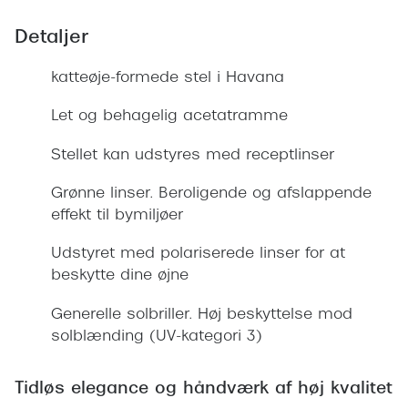
Giorgio 
Populære brillemærker
Detaljer
Burberry
Ray-Ban
katteøje-formede stel i Havana
Versace
Oakley
Let og behagelig acetatramme
Jimmy C
Emporio Armani
Tiffany &
Stellet kan udstyres med receptlinser
Hugo Boss
Grønne linser. Beroligende og afslappende
Sportsbri
Ralph Lauren
effekt til bymiljøer
Cykelbril
Polo Ralph Lauren
Udstyret med polariserede linser for at
Løbebrill
beskytte dine øjne
Coach
Form & 
Generelle solbriller. Høj beskyttelse mod
Vogue
solblænding (UV-kategori 3)
Ovale sol
Skaga
Cat eye s
Tidløs elegance og håndværk af høj kvalitet
Dyrberg/Kern