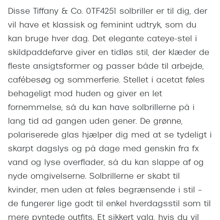
Pilotsolbr
Disse Tiffany & Co. 0TF4251 solbriller er til dig, der
BOSS Eyewear
vil have et klassisk og feminint udtryk, som du
Runde sol
Peak Performance
kan bruge hver dag. Det elegante cateye-stel i
Firkanted
Armani Exchange
skildpaddefarve giver en tidløs stil, der klæder de
Sorte sol
fleste ansigtsformer og passer både til arbejde,
Björn Borg
cafébesøg og sommerferie. Stellet i acetat føles
Brune sol
behageligt mod huden og giver en let
Eksklusive brillemærker
fornemmelse, så du kan have solbrillerne på i
Mere om
Gucci
lang tid ad gangen uden gener. De grønne,
Solbrille
polariserede glas hjælper dig med at se tydeligt i
Tom Ford
skarpt dagslys og på dage med genskin fra fx
Solbrille
Prada
vand og lyse overflader, så du kan slappe af og
Glastype
Moncler
nyde omgivelserne. Solbrillerne er skabt til
Solbrille
kvinder, men uden at føles begrænsende i stil –
Burberry
de fungerer lige godt til enkel hverdagsstil som til
Transiti
Saint Laurent
mere pyntede outfits. Et sikkert valg, hvis du vil