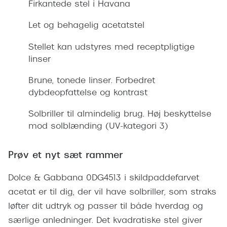
Firkantede stel i Havana
Giorgio 
Røde briller
Burberry
Let og behagelig acetatstel
Populære brillemærker
Versace
Stellet kan udstyres med receptpligtige
Ray-Ban
linser
Jimmy C
Oakley
Brune, tonede linser. Forbedret
Tiffany &
dybdeopfattelse og kontrast
Emporio Armani
Sportsbri
Solbriller til almindelig brug. Høj beskyttelse
Hugo Boss
Cykelbril
mod solblænding (UV-kategori 3)
Ralph Lauren
Løbebrill
Prøv et nyt sæt rammer
Polo Ralph Lauren
Form & 
Dolce & Gabbana 0DG4513 i skildpaddefarvet
Coach
acetat er til dig, der vil have solbriller, som straks
Ovale sol
Vogue
løfter dit udtryk og passer til både hverdag og
Cat eye s
Skaga
særlige anledninger. Det kvadratiske stel giver