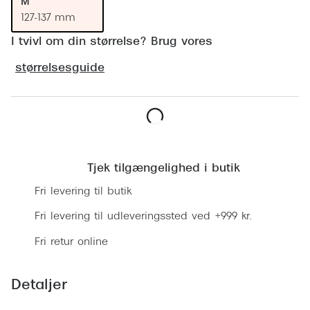
M
Ray-Ban 
Transitions®
127-137 mm
Armani 
Stellest® til børn
I tvivl om din størrelse? Brug vores
Polaroid
Brilleindsamling til Ghana
størrelsesguide
Eksklusi
Tilskud til briller
Prada
Form og farve
Læg i kurv
Miu Miu
Ansigtsform og briller
Tjek tilgængelighed i butik
Saint La
Briller til øjne, næse, bryn og kinder
Fri levering til butik
Gucci
Runde briller
Fri levering til udleveringssted ved +999 kr.
Bottega 
Sorte briller
Fri retur online
Tom For
Pilotbriller
Detaljer
Balenci
Gennemsigtige briller