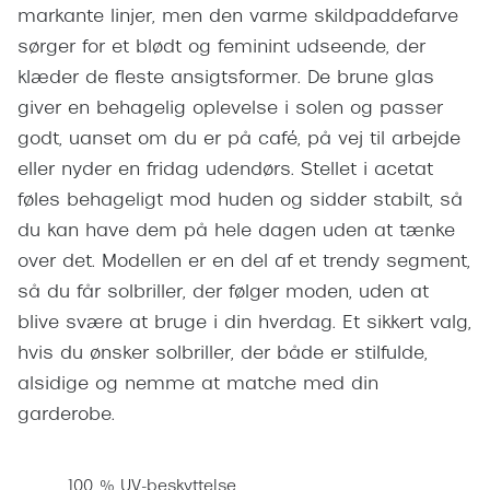
Pilotsolbr
markante linjer, men den varme skildpaddefarve
Dyrberg/Kern
sørger for et blødt og feminint udseende, der
Runde sol
BOSS Eyewear
klæder de fleste ansigtsformer. De brune glas
Firkanted
giver en behagelig oplevelse i solen og passer
Peak Performance
godt, uanset om du er på café, på vej til arbejde
Sorte sol
Armani Exchange
eller nyder en fridag udendørs. Stellet i acetat
Brune sol
føles behageligt mod huden og sidder stabilt, så
Björn Borg
du kan have dem på hele dagen uden at tænke
Mere om
Eksklusive brillemærker
over det. Modellen er en del af et trendy segment,
Solbrille
så du får solbriller, der følger moden, uden at
Gucci
blive svære at bruge i din hverdag. Et sikkert valg,
Solbrille
Tom Ford
hvis du ønsker solbriller, der både er stilfulde,
Glastype
alsidige og nemme at matche med din
Prada
garderobe.
Solbrille
Moncler
Transiti
Burberry
100 % UV-beskyttelse