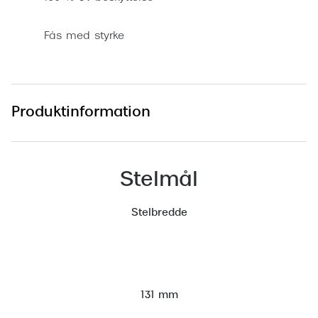
Saint Laurent
Fås med styrke
Versace
Dolce & Gabbana
Persol
Produktinformation
Giorgio Armani
Michael Kors
Stelmål
Miu Miu
Stelbredde
Tiffany & Co.
131 mm