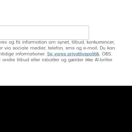
Tilmeld
rev og få information om synet, tilbud, konkurrencer,
inser via sociale medier, telefon, sms og e-mail. Du kan
mtidige informationer.
Se vores privatlivspolitik
. OBS.
ndre tilbud eller rabatter og gælder ikke AI-briller