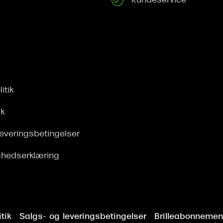
Kundeservice
itik
ik
leveringsbetingelser
ghedserklæring
tik
Salgs- og leveringsbetingelser
Brilleabonnement