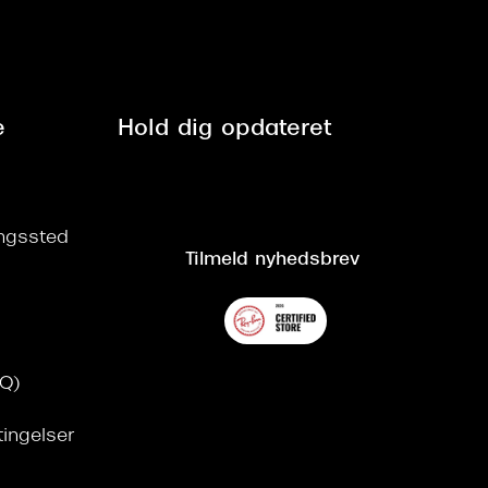
e
Hold dig opdateret
ringssted
Tilmeld nyhedsbrev
AQ)
tingelser