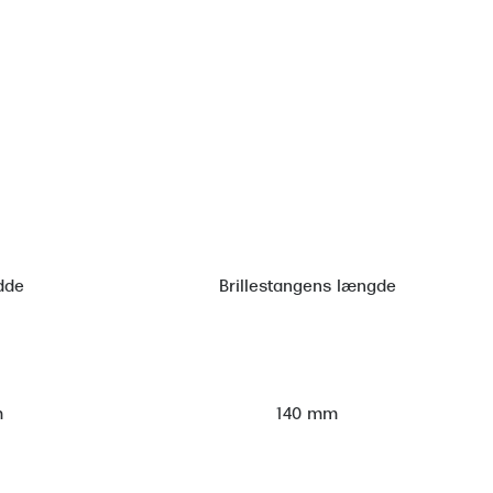
dde
Brillestangens længde
m
140 mm