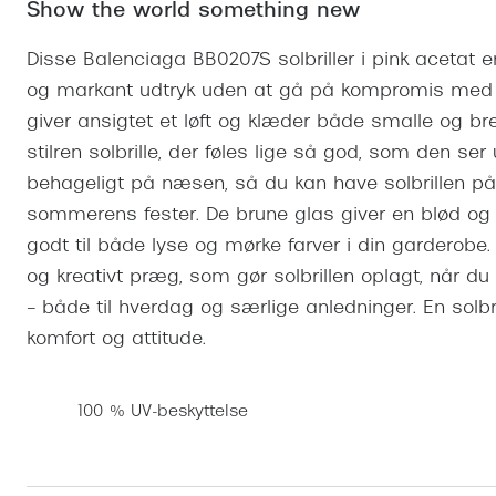
Se udvalg af Oakley Meta
Øjenbetændelse
Show the world something new
Brilletyper
Prada Linea R
Tilbehør til briller
Polariserede solbriller
Endagslinser
Webshop FAQ
Oplev kontaktl
Skærmbriller
Disse Balenciaga BB0207S solbriller i pink acetat er 
Vogue
Behandling af tørre øjne
Månedslinser
Butiksoversigt
Kontaktlinsea
og markant udtryk uden at gå på kompromis med 
Sikkerhedsbriller
Polo Ralph La
FAQ
giver ansigtet et løft og klæder både smalle og br
Arbejdsbriller
Ray-Ban Kids
Kontaktlinsetje
stilren solbrille, der føles lige så god, som den ser u
behageligt på næsen, så du kan have solbrillen på e
Armani Excha
sommerens fester. De brune glas giver en blød og 
Polaroid
godt til både lyse og mørke farver i din garderobe
og kreativt præg, som gør solbrillen oplagt, når du 
– både til hverdag og særlige anledninger. En solbril
komfort og attitude.
100 % UV-beskyttelse