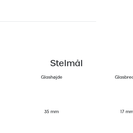
Stelmål
Glashøjde
Glasbre
17 m
35 mm