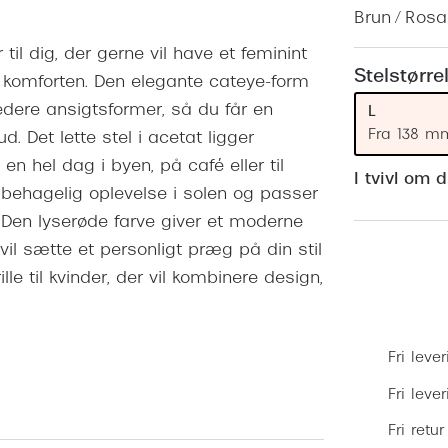
 (konjunktivitis)
ossa
Giorgio Armani
PRECISION1™
Brun / Rosa
inser gratis
Brilleabonnement All-Inclusive™
til dig, der gerne vil have et feminint
Burberry
bonnement - Vilkår og
Finansieringsmuligheder
Stelstørre
komforten. Den elegante cateye-form
uren
Versace
edere ansigtsformer, så du får en
L
Forsikring
Jimmy Choo
k og -kontrol
Fra 138 m
d. Det lette stel i acetat ligger
n hel dag i byen, på café eller til
nge
Tiffany & Co.
I tvivl om 
behagelig oplevelse i solen og passer
. Den lyserøde farve giver et moderne
vil sætte et personligt præg på din stil
le til kvinder, der vil kombinere design,
Fri lever
Fri leve
Fri retur