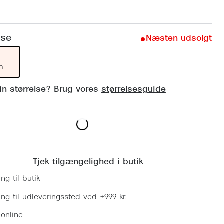
Vogue
Firkantede solbriller
Skaga
Sorte solbriller
lse
Næsten udsolgt
Dyrberg
Brune solbriller
BOSS E
m
Peak Pe
din størrelse? Brug vores
størrelsesguide
Armani
Björn B
Læg i kurv
Tjek tilgængelighed i butik
ing til butik
ring til udleveringssted ved +999 kr.
 online