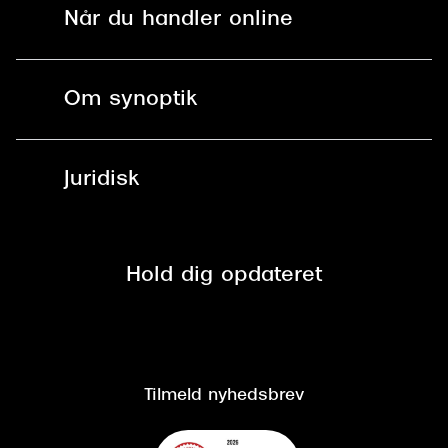
Find butik - +100 butikker i hele DK
Når du handler online
Briller
Bestil tid
Fri levering til butik
Kontaktlinser
Spørgsmål & svar (FAQ)
Om synoptik
Læsebriller
Fri levering til udleveringssted
Synoptik Erhverv / B2B
Job & karriere
ved +999 kr.
Brillerens
Juridisk
Brilleabonnement All-Inclusive™
Tilmeld nyhedsbrev
Fri retur på online køb
Mærker & sortiment
Se nuværende tilbud
Privatlivspolitik
Presse
Spørgsmål & svar (FAQ)
Retur
Hold dig opdateret
Cookiepolitik
CSR
Salgs- og leveringsbetingelser
Salgs- og leveringsbetingelser
Om Synoptik
Kundeservice
Tilgængelighedserklæring
Tilmeld nyhedsbrev