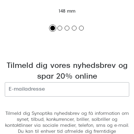
Versace
148 mm
Dolce & Gabbana
Persol
Giorgio Armani
Michael Kors
Tilmeld dig vores nyhedsbrev og
Miu Miu
spar 20% online
Tiffany & Co.
Tilmeld
Tilmeld dig Synoptiks nyhedsbrev og få information om
synet, tilbud, konkurrencer, briller, solbriller og
kontaktlinser via sociale medier, telefon, sms og e-mail.
Du kan til enhver tid afmelde dig fremtidige