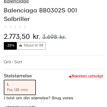
Behandling af tørre øjne
Balenciaga
Populær
Balenciaga BB0302S 001
Få tjekket dit syn
Ray-Ban
Solbriller
Synsprøve med sundhedstjek
Oakley
Test dit behov for abonnement
Emporio
nu:
2.773,50 kr.
før:
3.698 kr.
SynsJournal
Michael 
-25%
💼 Tilbud til 9/8
Forskning i øjensygdomme
Persol
Ralph La
Grå / Sort
Mere om briller
Peak Pe
Brillemode 2026
Stelstørrelse
Næsten udsolgt
Prada Li
Brilleglas og priser
L
Vogue
Fra 138 mm
Bedste brilleglas
I tvivl om din størrelse? Brug vores
Polo Ral
Nikon brilleglas