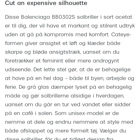
Giorgio 
Cut an expensive silhouette
Populære brillemærker
Burberry
Disse Balenciaga BB0302S solbriller i sort acetat
Ray-Ban
er til dig, der vil have et markant og stilrent udtryk
Versace
uden at gå på kompromis med komfort. Cateye-
Oakley
Jimmy C
formen giver ansigtet et løft og klæder både
Emporio Armani
skarpe og bløde ansigtstræk, uanset om du
Tiffany &
Hugo Boss
foretrækker et feminint eller mere androgynt
Sportsbri
udseende. Det lette stel gør, at de er behagelige
Ralph Lauren
Cykelbril
at have på en hel dag – både til byen, arbejde og
Polo Ralph Lauren
ferie. De grå glas dæmper lyset på en behagelig
Løbebrill
måde og gør solbrillerne alsidige i hverdagen,
Coach
uanset om du går en tur ved vandet eller sidder
Form & 
Vogue
på en café i solen. Som unisex-model er de
Ovale sol
nemme at dele og endnu nemmere at style med
Skaga
både afslappet og mere formelt tøj. Vælger du
Cat eye s
Dyrberg/Kern