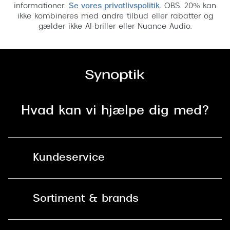
informationer.
Se vores privatlivspolitik
. OBS. 20% kan
ikke kombineres med andre tilbud eller rabatter og
gælder ikke AI-briller eller Nuance Audio.
Hvad kan vi hjælpe dig med?
Kundeservice
Kontakt os
Sortiment & brands
Mit Synoptik
Solbriller