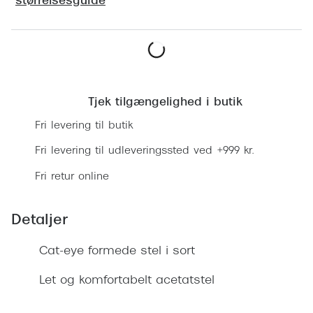
størrelsesguide
Ray-Ban 
Transitions®
Armani 
Stellest® til børn
Polaroid
Tilskud til briller
Læg i kurv
Eksklusi
Form og farve
Tjek tilgængelighed i butik
Prada
Fri levering til butik
Ansigtsform og briller
Miu Miu
Fri levering til udleveringssted ved +999 kr.
Briller til øjne, næse, bryn og kinder
Fri retur online
Saint La
Runde briller
Gucci
Sorte briller
Detaljer
Bottega 
Pilotbriller
Cat-eye formede stel i sort
Tom For
Gennemsigtige briller
Let og komfortabelt acetatstel
Balenci
Røde briller