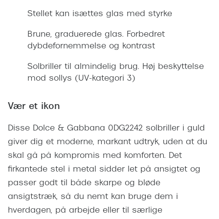
Giorgio 
Stellet kan isættes glas med styrke
Populære brillemærker
Burberry
Brune, graduerede glas. Forbedret
Ray-Ban
Versace
dybdefornemmelse og kontrast
Oakley
Jimmy C
Solbriller til almindelig brug. Høj beskyttelse
Emporio Armani
mod sollys (UV-kategori 3)
Tiffany &
Hugo Boss
Sportsbri
Vær et ikon
Ralph Lauren
Cykelbril
Disse Dolce & Gabbana 0DG2242 solbriller i guld
Polo Ralph Lauren
Løbebrill
giver dig et moderne, markant udtryk, uden at du
Coach
skal gå på kompromis med komforten. Det
Form & 
firkantede stel i metal sidder let på ansigtet og
Vogue
passer godt til både skarpe og bløde
Ovale sol
Skaga
ansigtstræk, så du nemt kan bruge dem i
Cat eye s
hverdagen, på arbejde eller til særlige
Dyrberg/Kern