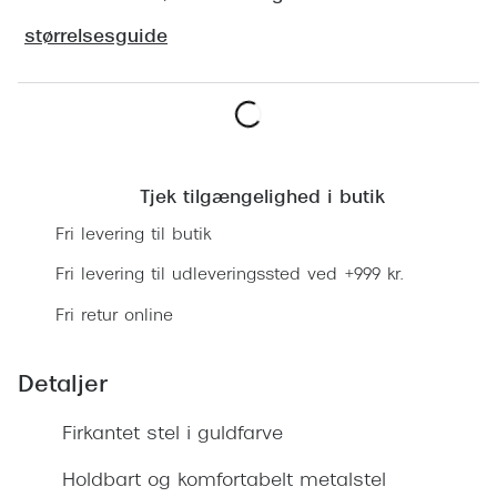
Ray-Ban 
Transitions®
størrelsesguide
Armani 
Stellest® til børn
Polaroid
Tilskud til briller
Eksklusi
Læg i kurv
Form og farve
Prada
Tjek tilgængelighed i butik
Ansigtsform og briller
Fri levering til butik
Miu Miu
Briller til øjne, næse, bryn og kinder
Fri levering til udleveringssted ved +999 kr.
Saint La
Runde briller
Fri retur online
Gucci
Sorte briller
Bottega 
Detaljer
Pilotbriller
Tom For
Gennemsigtige briller
Firkantet stel i guldfarve
Balenci
Røde briller
Holdbart og komfortabelt metalstel