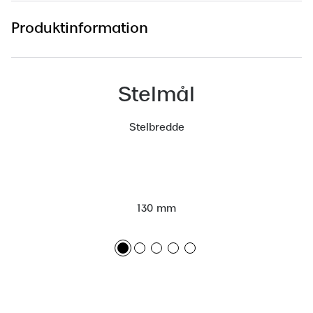
Versace
Produktinformation
Dolce & Gabbana
Persol
Stelmål
Giorgio Armani
Stelbredde
Michael Kors
Miu Miu
Tiffany & Co.
130 mm