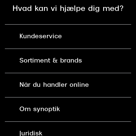
Hvad kan vi hjælpe dig med?
Kundeservice
Kontakt os
Sortiment & brands
Mit Synoptik
Solbriller
Find butik - +100 butikker i hele DK
Når du handler online
Briller
Bestil tid
Fri levering til butik
Kontaktlinser
Spørgsmål & svar (FAQ)
Om synoptik
Læsebriller
Fri levering til udleveringssted
Synoptik Erhverv / B2B
Job & karriere
ved +999 kr.
Brillerens
Juridisk
Brilleabonnement All-Inclusive™