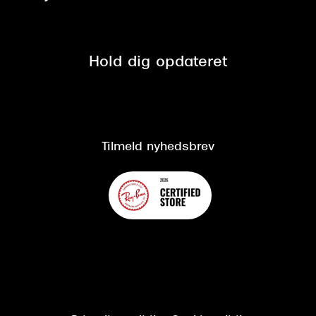
Tilmeld nyhedsbrev
Fri retur på online køb
Mærker & sortiment
Se nuværende tilbud
Privatlivspolitik
Presse
Spørgsmål & svar (FAQ)
Retur
Hold dig opdateret
Cookiepolitik
CSR
Salgs- og leveringsbetingelser
Salgs- og leveringsbetingelser
Om Synoptik
Kundeservice
Tilgængelighedserklæring
Tilmeld nyhedsbrev