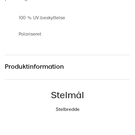
Versace
100 % UV-beskyttelse
Dolce & Gabbana
Persol
Polariseret
Giorgio Armani
Michael Kors
Produktinformation
Miu Miu
Tiffany & Co.
Stelmål
Stelbredde