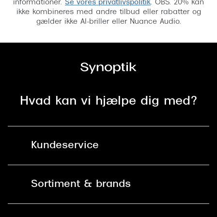
informationer.
Se vores privatlivspolitik
. OBS. 20% kan
ikke kombineres med andre tilbud eller rabatter og
gælder ikke AI-briller eller Nuance Audio.
Hvad kan vi hjælpe dig med?
Kundeservice
Kontakt os
Sortiment & brands
Mit Synoptik
Solbriller
Find butik - +100 butikker i hele DK