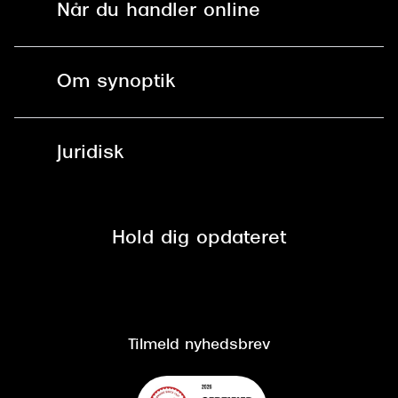
Når du handler online
Briller
Bestil tid
Fri levering til butik
Kontaktlinser
Spørgsmål & svar (FAQ)
Om synoptik
Læsebriller
Fri levering til udleveringssted
Synoptik Erhverv / B2B
Job & karriere
ved +999 kr.
Brillerens
Juridisk
Brilleabonnement All-Inclusive™
Tilmeld nyhedsbrev
Fri retur på online køb
Mærker & sortiment
Se nuværende tilbud
Privatlivspolitik
Presse
Spørgsmål & svar (FAQ)
Retur
Hold dig opdateret
Cookiepolitik
CSR
Salgs- og leveringsbetingelser
Salgs- og leveringsbetingelser
Om Synoptik
Kundeservice
Tilgængelighedserklæring
Tilmeld nyhedsbrev