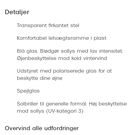
Giorgio 
Populære brillemærker
Detaljer
Burberry
Ray-Ban
Transparent firkantet stel
Versace
Oakley
Komfortabel letvægtsramme i plast
Jimmy C
Emporio Armani
Tiffany &
Blå glas. Blødgør sollys med lav intensitet.
Hugo Boss
Øjenbeskyttelse mod kold vintervind
Sportsbri
Ralph Lauren
Udstyret med polariserede glas for at
Cykelbril
beskytte dine øjne
Polo Ralph Lauren
Løbebrill
Spejlglas
Coach
Form & 
Solbriller til generelle formål. Høj beskyttelse
Vogue
mod sollys (UV-kategori 3)
Ovale sol
Skaga
Cat eye s
Overvind alle udfordringer
Dyrberg/Kern