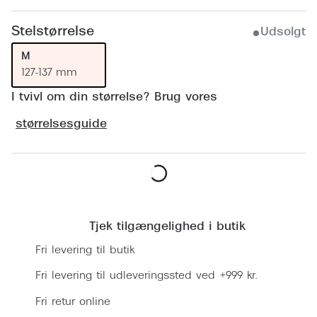
Ray-Ban 
Transitions®
Stelstørrelse
Armani 
Udsolgt
Stellest® til børn
M
Polaroid
Tilskud til briller
127-137 mm
Eksklusi
I tvivl om din størrelse? Brug vores
Form og farve
størrelsesguide
Prada
Ansigtsform og briller
Miu Miu
Briller til øjne, næse, bryn og kinder
Saint La
Runde briller
Find en butik
Gucci
Sorte briller
Tjek tilgængelighed i butik
Bottega 
Pilotbriller
Fri levering til butik
Tom For
Gennemsigtige briller
Fri levering til udleveringssted ved +999 kr.
Balenci
Fri retur online
Røde briller