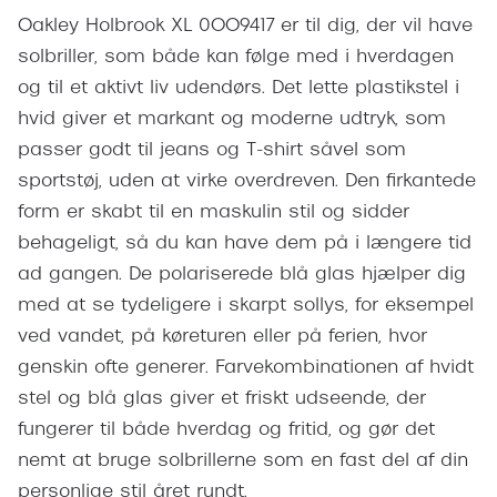
Pilotsolbr
Oakley Holbrook XL 0OO9417 er til dig, der vil have
BOSS Eyewear
solbriller, som både kan følge med i hverdagen
Runde sol
Peak Performance
og til et aktivt liv udendørs. Det lette plastikstel i
Firkanted
Armani Exchange
hvid giver et markant og moderne udtryk, som
Sorte sol
passer godt til jeans og T-shirt såvel som
Björn Borg
sportstøj, uden at virke overdreven. Den firkantede
Brune sol
form er skabt til en maskulin stil og sidder
Eksklusive brillemærker
behageligt, så du kan have dem på i længere tid
Mere om
Gucci
ad gangen. De polariserede blå glas hjælper dig
Solbrille
med at se tydeligere i skarpt sollys, for eksempel
Tom Ford
ved vandet, på køreturen eller på ferien, hvor
Solbrille
Prada
genskin ofte generer. Farvekombinationen af hvidt
Glastype
Moncler
stel og blå glas giver et friskt udseende, der
Solbrille
fungerer til både hverdag og fritid, og gør det
Burberry
nemt at bruge solbrillerne som en fast del af din
Transiti
Saint Laurent
personlige stil året rundt.