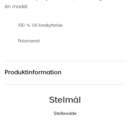
én model.
Versace
Dolce & Gabbana
100 % UV-beskyttelse
Persol
Polariseret
Giorgio Armani
Michael Kors
Miu Miu
Produktinformation
Tiffany & Co.
Stelmål
Stelbredde