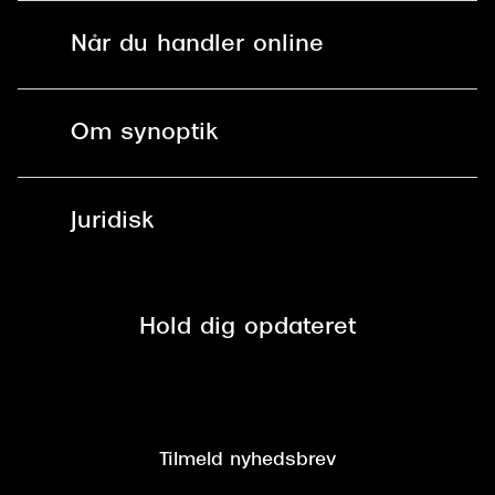
Solbriller
Find butik - +100 butikker i hele DK
Når du handler online
Briller
Bestil tid
Fri levering til butik
Kontaktlinser
Spørgsmål & svar (FAQ)
Om synoptik
Læsebriller
Fri levering til udleveringssted
Synoptik Erhverv / B2B
Job & karriere
ved +999 kr.
Brillerens
Juridisk
Brilleabonnement All-Inclusive™
Tilmeld nyhedsbrev
Fri retur på online køb
Mærker & sortiment
Se nuværende tilbud
Privatlivspolitik
Presse
Spørgsmål & svar (FAQ)
Retur
Hold dig opdateret
Cookiepolitik
CSR
Salgs- og leveringsbetingelser
Salgs- og leveringsbetingelser
Om Synoptik
Kundeservice
Tilgængelighedserklæring
Tilmeld nyhedsbrev