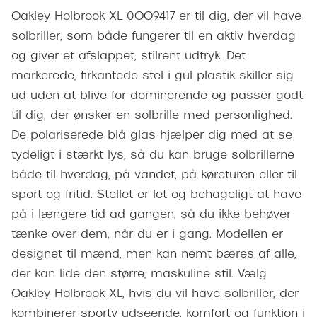
Pilotsolbr
Oakley Holbrook XL 0OO9417 er til dig, der vil have
BOSS Eyewear
solbriller, som både fungerer til en aktiv hverdag
Runde sol
Peak Performance
og giver et afslappet, stilrent udtryk. Det
Firkanted
Armani Exchange
markerede, firkantede stel i gul plastik skiller sig
Sorte sol
ud uden at blive for dominerende og passer godt
Björn Borg
til dig, der ønsker en solbrille med personlighed.
Brune sol
De polariserede blå glas hjælper dig med at se
Eksklusive brillemærker
tydeligt i stærkt lys, så du kan bruge solbrillerne
Mere om
Gucci
både til hverdag, på vandet, på køreturen eller til
Solbrille
sport og fritid. Stellet er let og behageligt at have
Tom Ford
på i længere tid ad gangen, så du ikke behøver
Solbrille
Prada
tænke over dem, når du er i gang. Modellen er
Glastype
Moncler
designet til mænd, men kan nemt bæres af alle,
Solbrille
der kan lide den større, maskuline stil. Vælg
Burberry
Oakley Holbrook XL, hvis du vil have solbriller, der
Transiti
Saint Laurent
kombinerer sporty udseende, komfort og funktion i