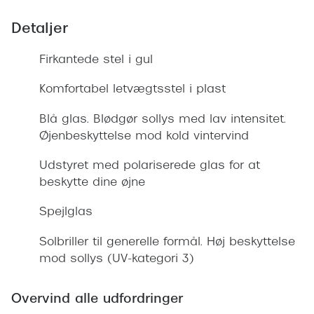
Giorgio 
Populære brillemærker
Detaljer
Burberry
Ray-Ban
Firkantede stel i gul
Versace
Oakley
Komfortabel letvægtsstel i plast
Jimmy C
Emporio Armani
Tiffany &
Blå glas. Blødgør sollys med lav intensitet.
Hugo Boss
Øjenbeskyttelse mod kold vintervind
Sportsbri
Ralph Lauren
Udstyret med polariserede glas for at
Cykelbril
beskytte dine øjne
Polo Ralph Lauren
Løbebrill
Spejlglas
Coach
Form & 
Solbriller til generelle formål. Høj beskyttelse
Vogue
mod sollys (UV-kategori 3)
Ovale sol
Skaga
Cat eye s
Overvind alle udfordringer
Dyrberg/Kern