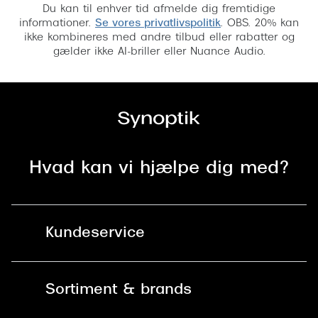
Du kan til enhver tid afmelde dig fremtidige
informationer.
Se vores privatlivspolitik
. OBS. 20% kan
ikke kombineres med andre tilbud eller rabatter og
gælder ikke AI-briller eller Nuance Audio.
Hvad kan vi hjælpe dig med?
Kundeservice
Kontakt os
Sortiment & brands
Mit Synoptik