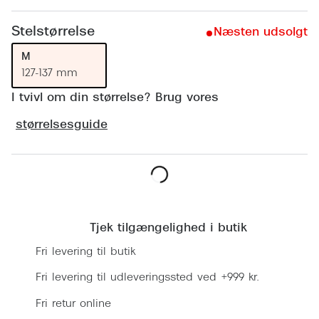
Ray-Ban 
Transitions®
Stelstørrelse
Armani 
Næsten udsolgt
Stellest® til børn
M
Polaroid
Tilskud til briller
127-137 mm
Eksklusi
I tvivl om din størrelse? Brug vores
Form og farve
størrelsesguide
Prada
Ansigtsform og briller
Miu Miu
Briller til øjne, næse, bryn og kinder
Saint La
Runde briller
Læg i kurv
Gucci
Sorte briller
Tjek tilgængelighed i butik
Bottega 
Pilotbriller
Fri levering til butik
Tom For
Gennemsigtige briller
Fri levering til udleveringssted ved +999 kr.
Balenci
Fri retur online
Røde briller