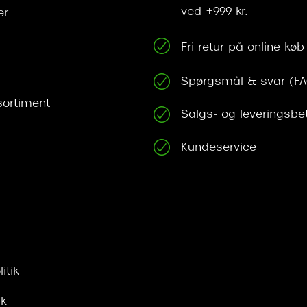
ved +999 kr.
er
Fri retur på online køb
Spørgsmål & svar (F
ortiment
Salgs- og leveringsbe
Kundeservice
itik
ik