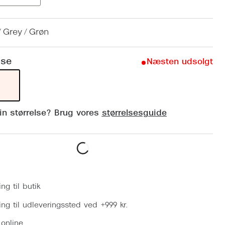
Vogue
Firkantede solbriller
Skaga
/ Grey / Grøn
Sorte solbriller
Dyrberg
Brune solbriller
lse
Næsten udsolgt
BOSS E
Peak Pe
Armani
din størrelse? Brug vores
størrelsesguide
Björn B
Læg i kurv
ing til butik
ring til udleveringssted ved +999 kr.
 online