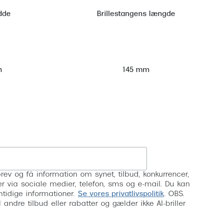
dde
Brillestangens længde
m
145 mm
Tilmeld
rev og få information om synet, tilbud, konkurrencer,
inser via sociale medier, telefon, sms og e-mail. Du kan
mtidige informationer.
Se vores privatlivspolitik
. OBS.
ndre tilbud eller rabatter og gælder ikke AI-briller