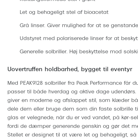
Se udvalg af Oakley Meta
Øjenbetændelse
Brilletyper
Prada Linea R
Tilbehør til briller
Polariserede solbriller
Endagslinser
Webshop FAQ
Oplev kontaktl
Let og behageligt stel af bioacetat
Skærmbriller
Vogue
Behandling af tørre øjne
Månedslinser
Butiksoversigt
Kontaktlinsea
Grå linser. Giver mulighed for at se genstande
Sikkerhedsbriller
Polo Ralph La
FAQ
Udstyret med polariserede linser for at beskyt
Arbejdsbriller
Ray-Ban Kids
Kontaktlinsetje
Generelle solbriller. Høj beskyttelse mod solsk
Armani Excha
Polaroid
Uovertruffen holdbarhed, bygget til eventyr
Med PEAK9128 solbriller fra Peak Performance får du
passer til både hverdag og aktive dage udendørs. D
giver en moderne og afslappet stil, som klæder 
dele dem eller bruge dem som din faste solbrille ti
glas er velegnede, når du er ved vandet, på kør-selv
fordi de dæmper generende genskin og gør det mere
Stellet er designet til at være let og behageligt, s