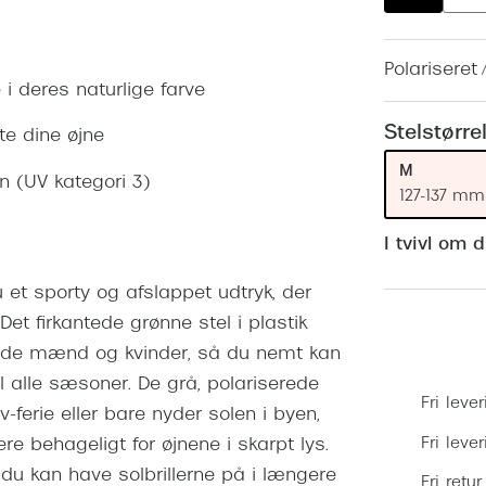
 (konjunktivitis)
ossa
Giorgio Armani
PRECISION1™
inser gratis
Brilleabonnement All-Inclusive™
Burberry
Polariseret 
bonnement - Vilkår og
Finansieringsmuligheder
 i deres naturlige farve
uren
Versace
Forsikring
Stelstørre
te dine øjne
Jimmy Choo
k og -kontrol
M
in (UV kategori 3)
nge
Tiffany & Co.
127-137 mm
I tvivl om 
 et sporty og afslappet udtryk, der
et firkantede grønne stel i plastik
både mænd og kvinder, så du nemt kan
l alle sæsoner. De grå, polariserede
Fri lever
-ferie eller bare nyder solen i byen,
Fri leve
 behageligt for øjnene i skarpt lys.
å du kan have solbrillerne på i længere
Fri retur