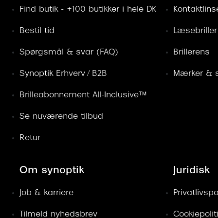
Find butik - +100 butikker i hele DK
Kontaktlins
Bestil tid
Læsebriller
Spørgsmål & svar (FAQ)
Brillerens
Synoptik Erhverv / B2B
Mærker & s
Brilleabonnement All-Inclusive™
Se nuværende tilbud
Retur
Om synoptik
Juridisk
Job & karriere
Privatlivspol
Tilmeld nyhedsbrev
Cookiepolit