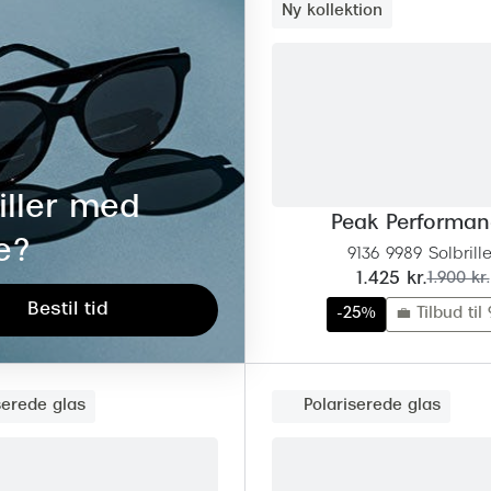
Ny kollektion
iller med
Peak Performa
e?
9136 9989 Solbrille
nu:
før:
1.425 kr.
1.900 kr.
Bestil tid
-25%
💼 Tilbud til 
serede glas
Polariserede glas