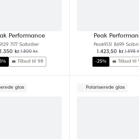
ak Performance
Peak Performa
9129 7177 Solbriller
Peak9131 8699 Solbri
nu:
før:
nu:
før:
1.350 kr.
1.800 kr.
1.423,50 kr.
1.898 k
25%
💼 Tilbud til 9/8
-25%
💼 Tilbud til 
serede glas
Polariserede glas