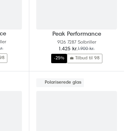
nce
Peak Performance
ller
9126 7287 Solbriller
nu:
før:
r.
1.425 kr.
1.900 kr.
9/8
-25%
💼 Tilbud til 9/8
Polariserede glas