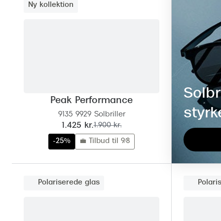
Ny kollektion
Solbr
Peak Performance
styrk
9135 9929 Solbriller
nu:
før:
1.425 kr.
1.900 kr.
-25%
💼 Tilbud til 9/8
Polariserede glas
Polari