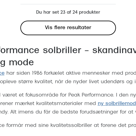
Du har set 23 af 24 produkter
Vis flere resultater
formance solbriller – skandinav
 og mode
ce
har siden 1986 forkælet aktive mennesker med produ
opleve større kvalitet, når de nyder livet udendørs og 
id været et fokusområde for Peak Performance. I den nye
 forener mærket kvalitetsmaterialer med
ny solbrillemo
ndy. Alt imens du får de bedste forudsætninger for at 
e formår med sine kvalitetssolbriller at forene det pr