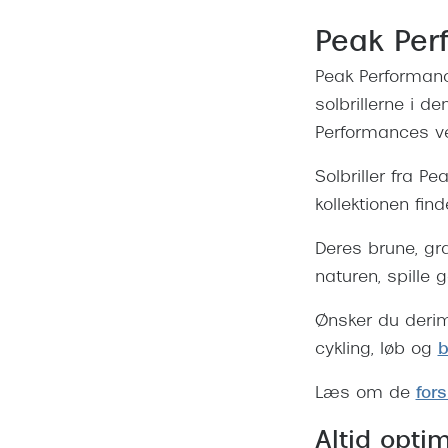
Peak Per
Peak Performanc
solbrillerne i d
Performances ver
Solbriller fra P
kollektionen find
Deres brune, gra
naturen, spille go
Ønsker du derimo
cykling, løb og
b
Læs om de
fors
Altid opti