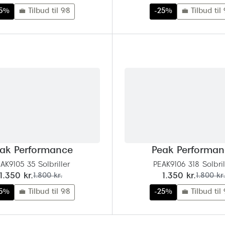
25%
💼 Tilbud til 9/8
-25%
💼 Tilbud til 
ak Performance
Peak Performa
AK9105 35 Solbriller
PEAK9106 318 Solbril
nu:
før:
nu:
før:
1.350 kr.
1.800 kr.
1.350 kr.
1.800 kr.
25%
💼 Tilbud til 9/8
-25%
💼 Tilbud til 