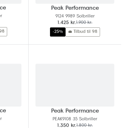
nce
Peak Performance
r
9124 9989 Solbriller
nu:
før:
1.425 kr.
1.900 kr.
9/8
-25%
💼 Tilbud til 9/8
nce
Peak Performance
r
PEAK9108 35 Solbriller
nu:
før:
1.350 kr.
1.800 kr.