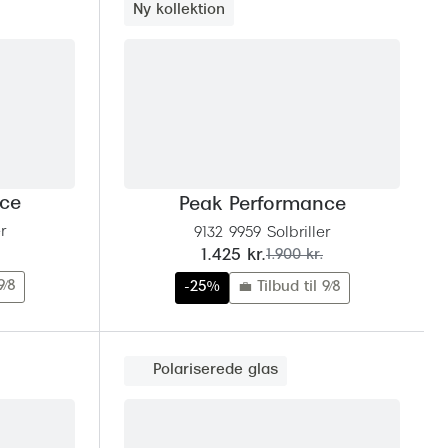
Ny kollektion
nce
Peak Performance
r
9132 9959 Solbriller
nu:
før:
1.425 kr.
1.900 kr.
9/8
-25%
💼 Tilbud til 9/8
Polariserede glas