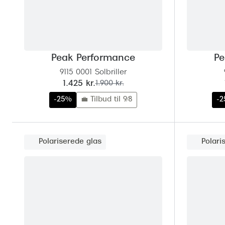
Peak Performance
Pe
9115 0001 Solbriller
nu:
før:
1.425 kr.
1.900 kr.
-25%
💼 Tilbud til 9/8
-
Polariserede glas
Polari