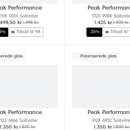
ak Performance
Peak Performa
108 0001 Solbriller
9125 9988 Solbrille
u:
før:
nu:
før:
.498,50 kr.
1.998 kr.
1.425 kr.
1.900 kr.
25%
💼 Tilbud til 9/8
-25%
💼 Tilbud til 
serede glas
Polariserede glas
ak Performance
Peak Performa
9123 6966 Solbriller
9128 6952 Solbrille
nu:
før:
nu:
før:
1.350 kr.
1.800 kr.
1.350 kr.
1.800 kr.