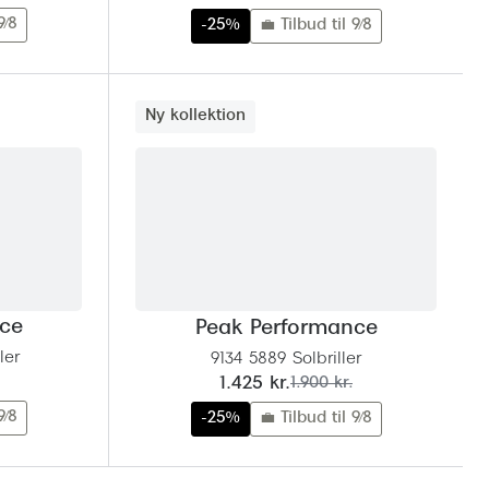
9/8
-25%
💼 Tilbud til 9/8
Ny kollektion
nce
Peak Performance
ler
9134 5889 Solbriller
nu:
før:
1.425 kr.
1.900 kr.
9/8
-25%
💼 Tilbud til 9/8