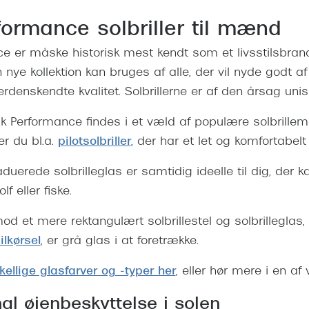
formance solbriller til mænd
e er måske historisk mest kendt som et livsstilsbra
en nye kollektion kan bruges af alle, der vil nyde godt a
denskendte kvalitet. Solbrillerne er af den årsag unis
eak Performance findes i et væld af populære solbrillemo
er du bl.a.
pilotsolbriller
, der har et let og komfortabelt 
duerede solbrilleglas er samtidig ideelle til dig, der k
lf eller fiske.
d et mere rektangulært solbrillestel og solbrilleglas, 
ilkørsel
, er grå glas i at foretrække.
kellige glasfarver og -typer her
, eller hør mere i en af 
mal øjenbeskyttelse i solen