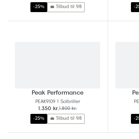
-25%
💼 Tilbud til 9/8
-
Peak Performance
Pe
PEAK9109 1 Solbriller
PE
nu:
før:
1.350 kr.
1.800 kr.
-25%
💼 Tilbud til 9/8
-