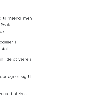
nd til mænd, men
f Peak
ex.
deller. I
stel.
an lide at være i
der egner sig til
vores butikker.