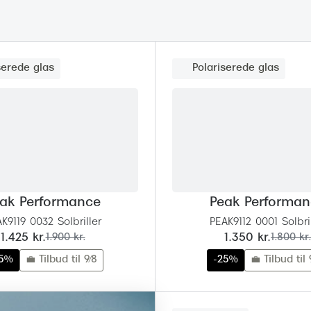
 (konjunktivitis)
ossa
Giorgio Armani
PRECISION1™
inser gratis
Brilleabonnement All-Inclusive™
Burberry
bonnement - Vilkår og
Finansieringsmuligheder
uren
Versace
serede glas
Polariserede glas
Forsikring
Jimmy Choo
k og -kontrol
nge
Tiffany & Co.
ak Performance
Peak Performa
K9119 0032 Solbriller
PEAK9112 0001 Solbri
nu:
før:
nu:
før:
1.425 kr.
1.900 kr.
1.350 kr.
1.800 kr.
25%
💼 Tilbud til 9/8
-25%
💼 Tilbud til 