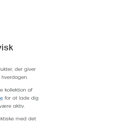
isk
kter, der giver
i hverdagen.
 kollektion af
de
for at lade dig
være aktiv.
aktiske med det