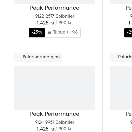
Peak Performance
Pe
9122 2577 Solbriller
9
nu:
før:
n
1.425 kr.
1.900 kr.
1
-25%
💼 Tilbud til 9/8
-
Polariserede glas
Polari
Peak Performance
Pe
9124 9951 Solbriller
nu:
før:
1.425 kr.
1.900 kr.