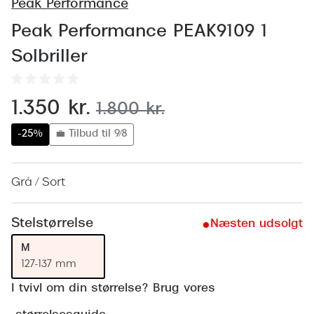
Behandling af tørre øjne
Peak Performance
Populær
Peak Performance PEAK9109 1
Få tjekket dit syn
Ray-Ban
Solbriller
Synsprøve med sundhedstjek
Oakley
Test dit behov for abonnement
Emporio
nu:
1.350 kr.
før:
1.800 kr.
SynsJournal
Michael 
-25%
💼 Tilbud til 9/8
Forskning i øjensygdomme
Persol
Ralph La
Grå / Sort
Mere om briller
Peak Pe
Brillemode 2026
Stelstørrelse
Næsten udsolgt
Prada Li
Brilleglas og priser
M
Vogue
127-137 mm
Bedste brilleglas
I tvivl om din størrelse? Brug vores
Polo Ral
Nikon brilleglas