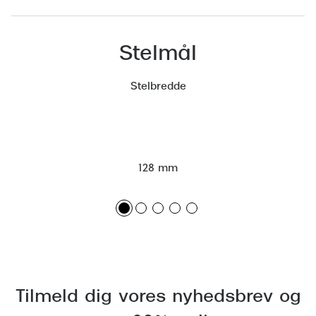
Versace
Dolce & Gabbana
Stelmål
Persol
Stelbredde
Giorgio Armani
Michael Kors
Miu Miu
128 mm
Tiffany & Co.
Tilmeld dig vores nyhedsbrev og