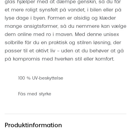
glas hjælper med at dæmpe genskin, så du får
Pilotsolbr
BOSS Eyewear
et mere roligt synsfelt på vandet, i bilen eller på
Runde sol
lyse dage i byen. Formen er alsidig og klæder
Peak Performance
mange ansigtsformer, så du nemmere kan vælge
Firkanted
Armani Exchange
dem online med ro i maven. Med denne unisex
Sorte sol
Björn Borg
solbrille får du en praktisk og stilren løsning, der
Brune sol
passer til et aktivt liv – uden at du behøver at gå
Eksklusive brillemærker
på kompromis med hverken stil eller komfort.
Mere om
Gucci
Solbrille
100 % UV-beskyttelse
Tom Ford
Solbrille
Prada
Fås med styrke
Glastype
Moncler
Solbrille
Burberry
Transiti
Produktinformation
Saint Laurent