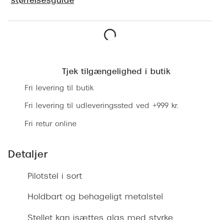
størrelsesguide
Ray-Ban 
Transitions®
Armani 
Stellest® til børn
Polaroid
Tilskud til briller
Læg i kurv
Eksklusi
Form og farve
Tjek tilgængelighed i butik
Prada
Fri levering til butik
Ansigtsform og briller
Miu Miu
Fri levering til udleveringssted ved +999 kr.
Briller til øjne, næse, bryn og kinder
Fri retur online
Saint La
Runde briller
Gucci
Sorte briller
Detaljer
Bottega 
Pilotbriller
Pilotstel i sort
Tom For
Gennemsigtige briller
Holdbart og behageligt metalstel
Balenci
Røde briller
Stellet kan isættes glas med styrke