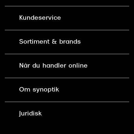
Kundeservice
Kontakt os
Sortiment & brands
Mit Synoptik
Solbriller
Find butik - +100 butikker i hele DK
Når du handler online
Briller
Bestil tid
Fri levering til butik
Kontaktlinser
Spørgsmål & svar (FAQ)
Om synoptik
Læsebriller
Fri levering til udleveringssted
Synoptik Erhverv / B2B
Job & karriere
ved +999 kr.
Brillerens
Juridisk
Brilleabonnement All-Inclusive™
Tilmeld nyhedsbrev
Fri retur på online køb
Mærker & sortiment
Se nuværende tilbud
Privatlivspolitik
Presse