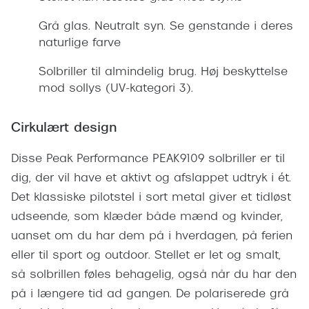
Giorgio 
Populære brillemærker
Grå glas. Neutralt syn. Se genstande i deres
Burberry
naturlige farve
Ray-Ban
Versace
Solbriller til almindelig brug. Høj beskyttelse
Oakley
Jimmy C
mod sollys (UV-kategori 3).
Emporio Armani
Tiffany &
Cirkulært design
Hugo Boss
Sportsbri
Disse Peak Performance PEAK9109 solbriller er til
Ralph Lauren
Cykelbril
dig, der vil have et aktivt og afslappet udtryk i ét.
Polo Ralph Lauren
Det klassiske pilotstel i sort metal giver et tidløst
Løbebrill
Coach
udseende, som klæder både mænd og kvinder,
Form & 
uanset om du har dem på i hverdagen, på ferien
Vogue
eller til sport og outdoor. Stellet er let og smalt,
Ovale sol
Skaga
så solbrillen føles behagelig, også når du har den
Cat eye s
på i længere tid ad gangen. De polariserede grå
Dyrberg/Kern