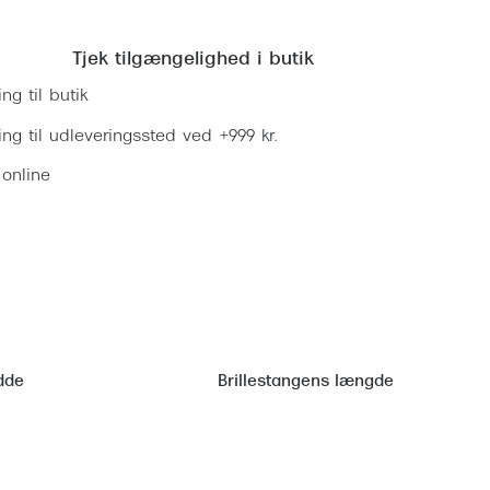
Læg i kurv
Tjek tilgængelighed i butik
ing til butik
ring til udleveringssted ved +999 kr.
 online
dde
Brillestangens længde