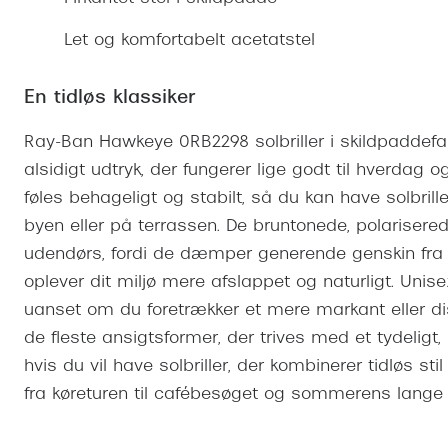
Se udvalg af Oakley Meta
Øjenbetændelse
Brilletyper
Prada Linea R
Tilbehør til briller
Polariserede solbriller
Endagslinser
Webshop FAQ
Oplev kontaktl
Let og komfortabelt acetatstel
Skærmbriller
Vogue
Behandling af tørre øjne
Månedslinser
Butiksoversigt
Kontaktlinsea
Sikkerhedsbriller
Polo Ralph La
FAQ
En tidløs klassiker
Arbejdsbriller
Ray-Ban Kids
Kontaktlinsetje
Ray-Ban Hawkeye 0RB2298 solbriller i skildpaddefar
Armani Excha
alsidigt udtryk, der fungerer lige godt til hverdag og
føles behageligt og stabilt, så du kan have solbril
Polaroid
byen eller på terrassen. De bruntonede, polarisere
udendørs, fordi de dæmper generende genskin fra f
oplever dit miljø mere afslappet og naturligt. Unis
uanset om du foretrækker et mere markant eller di
de fleste ansigtsformer, der trives med et tydelig
hvis du vil have solbriller, der kombinerer tidløs 
fra køreturen til cafébesøget og sommerens lange