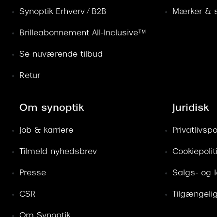
Synoptik Erhverv / B2B
Mærker & s
Brilleabonnement All-Inclusive™
Se nuværende tilbud
Retur
Om synoptik
Juridisk
Job & karriere
Privatlivspol
Tilmeld nyhedsbrev
Cookiepolit
Presse
Salgs- og 
CSR
Tilgængeli
Om Synoptik