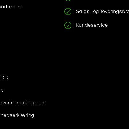
ortiment
Salgs- og leveringsbe
Kundeservice
itik
ik
leveringsbetingelser
ghedserklæring