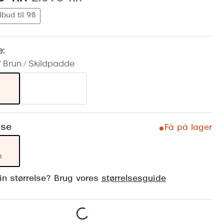
Vogue
lbud til 9/8
Firkantede solbriller
Skaga
Sorte solbriller
Dyrberg
e:
Brune solbriller
/ Brun / Skildpadde
BOSS E
Peak Pe
Armani
Björn B
lse
Få på lager
m
din størrelse? Brug vores
størrelsesguide