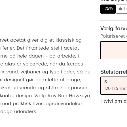
 (konjunktivitis)
ossa
Giorgio Armani
PRECISION1™
-25%
💼 Ti
inser gratis
Brilleabonnement All-Inclusive™
Burberry
bonnement - Vilkår og
Finansieringsmuligheder
uren
Versace
Vælg farv
Forsikring
Polariseret 
Jimmy Choo
k og -kontrol
vet acetat giver dig et klassisk og
nge
Tiffany & Co.
 ferier. Det firkantede stel i acetat
lerne på hele dagen – på arbejde, i
de glas er velegnede, når du færdes
Stelstørre
x vand, vejbaner og lyse flader, så du
ex-designet gør dem lette at bruge,
S
skret udseende, og størrelsen passer
120-126 m
t, kantet design. Vælg Ray-Ban Hawkeye,
I tvivl om 
stil med praktisk hverdagsanvendelse –
 dage udendørs.