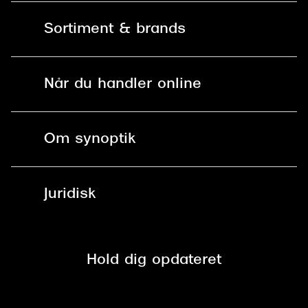
Kontakt os
Sortiment & brands
Mit Synoptik
Solbriller
Find butik - +100 butikker i hele DK
Når du handler online
Briller
Bestil tid
Fri levering til butik
Kontaktlinser
Spørgsmål & svar (FAQ)
Om synoptik
Læsebriller
Fri levering til udleveringssted
Synoptik Erhverv / B2B
Job & karriere
ved +999 kr.
Brillerens
Juridisk
Brilleabonnement All-Inclusive™
Tilmeld nyhedsbrev
Fri retur på online køb
Mærker & sortiment
Se nuværende tilbud
Privatlivspolitik
Presse
Spørgsmål & svar (FAQ)
Retur
Hold dig opdateret
Cookiepolitik
CSR
Salgs- og leveringsbetingelser
Salgs- og leveringsbetingelser
Om Synoptik