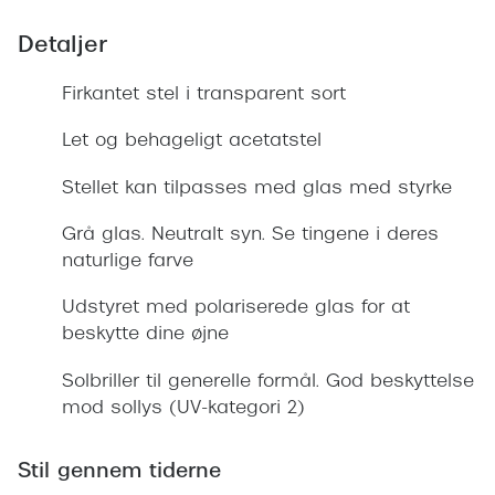
Giorgio 
Populære brillemærker
Detaljer
Burberry
Ray-Ban
Firkantet stel i transparent sort
Versace
Oakley
Let og behageligt acetatstel
Jimmy C
Emporio Armani
Tiffany &
Stellet kan tilpasses med glas med styrke
Hugo Boss
Grå glas. Neutralt syn. Se tingene i deres
Sportsbri
Ralph Lauren
naturlige farve
Cykelbril
Polo Ralph Lauren
Udstyret med polariserede glas for at
Løbebrill
beskytte dine øjne
Coach
Form & 
Solbriller til generelle formål. God beskyttelse
Vogue
mod sollys (UV-kategori 2)
Ovale sol
Skaga
Cat eye s
Stil gennem tiderne
Dyrberg/Kern