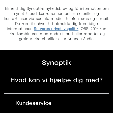
Tilmeld
Tilmeld dig Synoptiks nyhedsbrev og få information om
synet, tilbud, konkurrencer, briller, solbriller og
kontaktlinser via sociale medier, telefon, sms og e-mail.
Du kan til enhver tid afmelde dig fremtidige
informationer.
Se vores privatlivspolitik
. OBS. 20% kan
ikke kombineres med andre tilbud eller rabatter og
gælder ikke AI-briller eller Nuance Audio.
Hvad kan vi hjælpe dig med?
Kundeservice