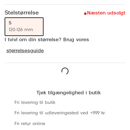
Ray-Ban 
Transitions®
Stelstørrelse
Armani 
Næsten udsolgt
Stellest® til børn
S
Polaroid
Tilskud til briller
120-126 mm
Eksklusi
I tvivl om din størrelse? Brug vores
Form og farve
størrelsesguide
Prada
Ansigtsform og briller
Miu Miu
Briller til øjne, næse, bryn og kinder
Saint La
Runde briller
Læg i kurv
Gucci
Sorte briller
Tjek tilgængelighed i butik
Bottega 
Pilotbriller
Fri levering til butik
Tom For
Gennemsigtige briller
Fri levering til udleveringssted ved +999 kr.
Balenci
Fri retur online
Røde briller