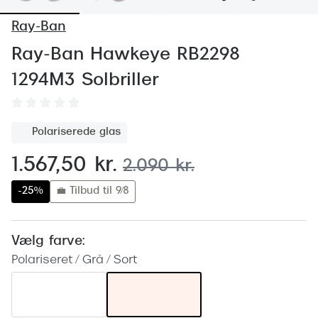
Behandling af tørre øjne
Populær
Ray-Ban
Få tjekket dit syn
Ray-Ban
Ray-Ban Hawkeye RB2298
Synsprøve med sundhedstjek
Oakley
1294M3 Solbriller
Test dit behov for abonnement
Emporio
SynsJournal
Michael 
Polariserede glas
Forskning i øjensygdomme
Persol
nu:
1.567,50 kr.
før:
2.090 kr.
Ralph La
Mere om briller
-25%
💼 Tilbud til 9/8
Peak Pe
Brillemode 2026
Prada Li
Vælg farve:
Brilleglas og priser
Polariseret / Grå / Sort
Vogue
Bedste brilleglas
Polo Ral
Nikon brilleglas