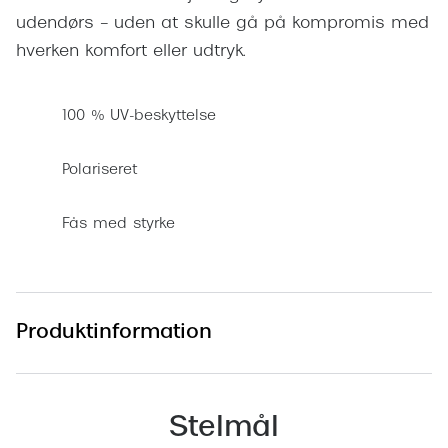
udendørs – uden at skulle gå på kompromis med
Versace
hverken komfort eller udtryk.
Dolce & Gabbana
Persol
100 % UV-beskyttelse
Giorgio Armani
Polariseret
Michael Kors
Fås med styrke
Miu Miu
Tiffany & Co.
Produktinformation
Stelmål