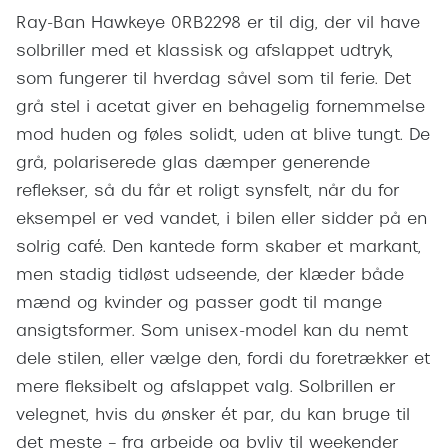
Pilotsolbr
Ray-Ban Hawkeye 0RB2298 er til dig, der vil have
BOSS Eyewear
solbriller med et klassisk og afslappet udtryk,
Runde sol
Peak Performance
som fungerer til hverdag såvel som til ferie. Det
Firkanted
Armani Exchange
grå stel i acetat giver en behagelig fornemmelse
Sorte sol
mod huden og føles solidt, uden at blive tungt. De
Björn Borg
grå, polariserede glas dæmper generende
Brune sol
reflekser, så du får et roligt synsfelt, når du for
Eksklusive brillemærker
eksempel er ved vandet, i bilen eller sidder på en
Mere om
Gucci
solrig café. Den kantede form skaber et markant,
Solbrille
men stadig tidløst udseende, der klæder både
Tom Ford
mænd og kvinder og passer godt til mange
Solbrille
Prada
ansigtsformer. Som unisex-model kan du nemt
Glastype
Moncler
dele stilen, eller vælge den, fordi du foretrækker et
Solbrille
mere fleksibelt og afslappet valg. Solbrillen er
Burberry
velegnet, hvis du ønsker ét par, du kan bruge til
Transiti
Saint Laurent
det meste – fra arbejde og byliv til weekender