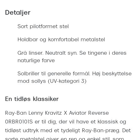
Giorgio 
Populære brillemærker
Detaljer
Burberry
Ray-Ban
Sort pilotformet stel
Versace
Oakley
Holdbar og komfortabel metalstel
Jimmy C
Emporio Armani
Tiffany &
Grå linser. Neutralt syn. Se tingene i deres
Hugo Boss
naturlige farve
Sportsbri
Ralph Lauren
Solbriller til generelle formål. Høj beskyttelse
Cykelbril
mod sollys (UV-kategori 3)
Polo Ralph Lauren
Løbebrill
Coach
En tidløs klassiker
Form & 
Vogue
Ray-Ban Lenny Kravitz X Aviator Reverse
Ovale sol
0RBR0101S er til dig, der vil have et klassisk og
Skaga
tidløst udtryk med et tydeligt Ray-Ban-præg. Det
Cat eye s
Dyrberg/Kern
sorte metalstel giver en ren og enkel stil, som