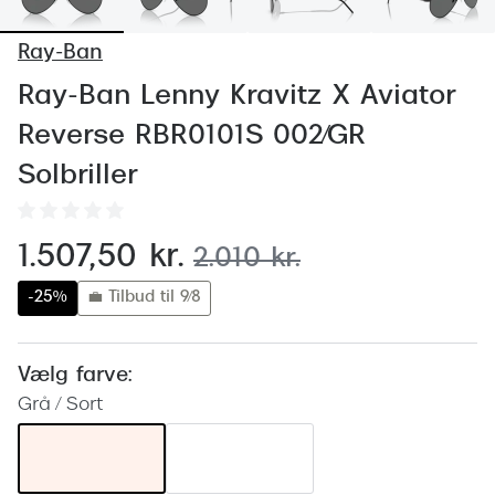
Behandling af tørre øjne
Populær
Ray-Ban
Få tjekket dit syn
Ray-Ban
Ray-Ban Lenny Kravitz X Aviator
Synsprøve med sundhedstjek
Oakley
Reverse RBR0101S 002/GR
Test dit behov for abonnement
Emporio
Solbriller
SynsJournal
Michael 
Forskning i øjensygdomme
Persol
nu:
1.507,50 kr.
før:
2.010 kr.
Ralph La
Mere om briller
-25%
💼 Tilbud til 9/8
Peak Pe
Brillemode 2026
Prada Li
Vælg farve:
Brilleglas og priser
Grå / Sort
Vogue
Bedste brilleglas
Polo Ral
Nikon brilleglas