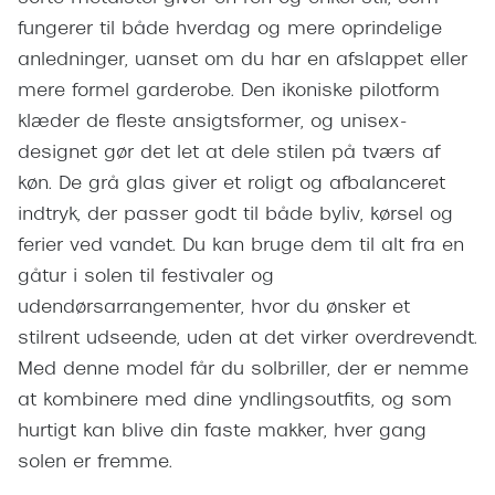
Pilotsolbr
BOSS Eyewear
fungerer til både hverdag og mere oprindelige
Runde sol
anledninger, uanset om du har en afslappet eller
Peak Performance
mere formel garderobe. Den ikoniske pilotform
Firkanted
Armani Exchange
klæder de fleste ansigtsformer, og unisex-
Sorte sol
designet gør det let at dele stilen på tværs af
Björn Borg
køn. De grå glas giver et roligt og afbalanceret
Brune sol
Eksklusive brillemærker
indtryk, der passer godt til både byliv, kørsel og
Mere om
ferier ved vandet. Du kan bruge dem til alt fra en
Gucci
gåtur i solen til festivaler og
Solbrille
Tom Ford
udendørsarrangementer, hvor du ønsker et
Solbrille
stilrent udseende, uden at det virker overdrevendt.
Prada
Med denne model får du solbriller, der er nemme
Glastype
Moncler
at kombinere med dine yndlingsoutfits, og som
Solbrille
hurtigt kan blive din faste makker, hver gang
Burberry
solen er fremme.
Transiti
Saint Laurent