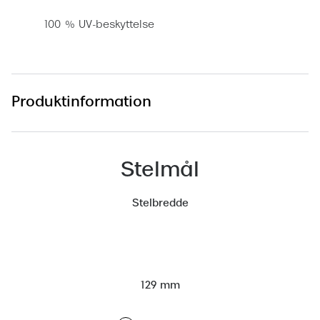
Versace
100 % UV-beskyttelse
Dolce & Gabbana
Persol
Produktinformation
Giorgio Armani
Michael Kors
Miu Miu
Stelmål
Tiffany & Co.
Stelbredde
129 mm