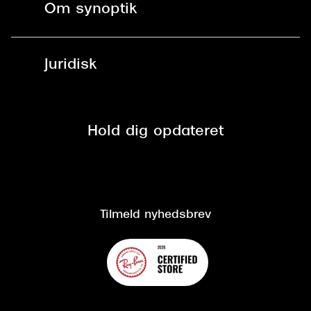
Spørgsmål & svar (FAQ)
Om synoptik
Læsebriller
Fri levering til udleveringssted
Synoptik Erhverv / B2B
Job & karriere
ved +999 kr.
Brillerens
Juridisk
Brilleabonnement All-Inclusive™
Tilmeld nyhedsbrev
Fri retur på online køb
Mærker & sortiment
Se nuværende tilbud
Privatlivspolitik
Presse
Spørgsmål & svar (FAQ)
Retur
Hold dig opdateret
Cookiepolitik
CSR
Salgs- og leveringsbetingelser
Salgs- og leveringsbetingelser
Om Synoptik
Kundeservice
Tilgængelighedserklæring
Tilmeld nyhedsbrev