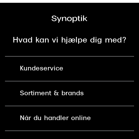
Hvad kan vi hjælpe dig med?
Kundeservice
Kontakt os
Sortiment & brands
Mit Synoptik
Solbriller
Find butik - +100 butikker i hele DK
Når du handler online
Briller
Bestil tid
Fri levering til butik
Kontaktlinser