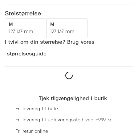
Ray-Ban 
Transitions®
Stelstørrelse
Armani 
Stellest® til børn
M
M
Polaroid
Tilskud til briller
127-137 mm
127-137 mm
Eksklusi
I tvivl om din størrelse? Brug vores
Form og farve
størrelsesguide
Prada
Ansigtsform og briller
Miu Miu
Briller til øjne, næse, bryn og kinder
Saint La
Runde briller
Læg i kurv
Gucci
Sorte briller
Tjek tilgængelighed i butik
Bottega 
Pilotbriller
Fri levering til butik
Tom For
Gennemsigtige briller
Fri levering til udleveringssted ved +999 kr.
Balenci
Fri retur online
Røde briller