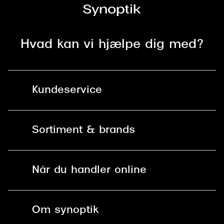
Hvad kan vi hjælpe dig med?
Kundeservice
Kontakt os
Sortiment & brands
Mit Synoptik
Solbriller
Find butik - +100 butikker i hele DK
Når du handler online
Briller
Bestil tid
Fri levering til butik
Kontaktlinser
Spørgsmål & svar (FAQ)
Om synoptik
Læsebriller