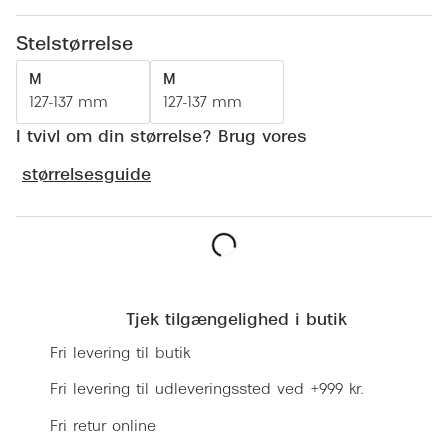
Ray-Ban 
Transitions®
Stelstørrelse
Armani 
Stellest® til børn
M
M
Polaroid
Tilskud til briller
127-137 mm
127-137 mm
Eksklusi
I tvivl om din størrelse? Brug vores
Form og farve
størrelsesguide
Prada
Ansigtsform og briller
Miu Miu
Briller til øjne, næse, bryn og kinder
Saint La
Runde briller
Læg i kurv
Gucci
Sorte briller
Tjek tilgængelighed i butik
Bottega 
Pilotbriller
Fri levering til butik
Tom For
Gennemsigtige briller
Fri levering til udleveringssted ved +999 kr.
Balenci
Fri retur online
Røde briller