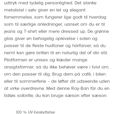
Pilotsolbr
udtryk med tydelig personlighed. Det slanke
BOSS Eyewear
metalstel i sølv giver en let og elegant
Runde sol
Peak Performance
fornemmelse, som fungerer lige godt til hverdag
Firkanted
som til særlige anledninger, uanset om du er til
Armani Exchange
jeans og T-shirt eller mere dressed up. De grønne
Sorte sol
Björn Borg
glas giver en behagelig oplevelse i solen og
Brune sol
passer til de fleste hudtoner og hårfarver, så du
Eksklusive brillemærker
nemt kan gøre brillen til en naturlig del af din stil.
Mere om
Gucci
Pilotformen er unisex og klæder mange
Solbrille
ansigtsformer, så du ikke behøver være i tvivl om,
Tom Ford
om den passer til dig. Brug dem på café, i bilen
Solbrille
Prada
eller til sommerferie – de løfter dit udseende uden
Glastype
at virke overdrevne. Med denne Ray-Ban får du en
Moncler
tidløs solbrille, du kan bruge sæson efter sæson.
Solbrille
Burberry
Transiti
Saint Laurent
100 % UV-beskyttelse