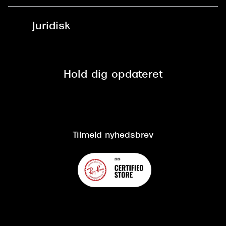
Fri levering til udleveringssted
Synoptik Erhverv / B2B
Job & karriere
ved +999 kr.
Brillerens
Juridisk
Brilleabonnement All-Inclusive™
Tilmeld nyhedsbrev
Fri retur på online køb
Mærker & sortiment
Se nuværende tilbud
Privatlivspolitik
Presse
Spørgsmål & svar (FAQ)
Retur
Hold dig opdateret
Cookiepolitik
CSR
Salgs- og leveringsbetingelser
Salgs- og leveringsbetingelser
Om Synoptik
Kundeservice
Tilgængelighedserklæring
Tilmeld nyhedsbrev