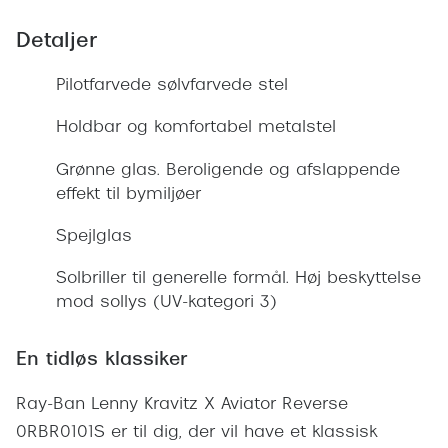
Giorgio 
Populære brillemærker
Detaljer
Burberry
Ray-Ban
Pilotfarvede sølvfarvede stel
Versace
Oakley
Holdbar og komfortabel metalstel
Jimmy C
Emporio Armani
Tiffany &
Grønne glas. Beroligende og afslappende
Hugo Boss
effekt til bymiljøer
Sportsbri
Ralph Lauren
Spejlglas
Cykelbril
Polo Ralph Lauren
Solbriller til generelle formål. Høj beskyttelse
Løbebrill
mod sollys (UV-kategori 3)
Coach
Form & 
Vogue
En tidløs klassiker
Ovale sol
Skaga
Ray-Ban Lenny Kravitz X Aviator Reverse
Cat eye s
Dyrberg/Kern
0RBR0101S er til dig, der vil have et klassisk