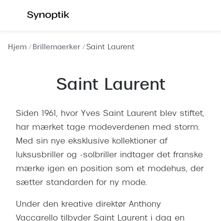
Gå til
indhold
Se alle briller
Se alle s
Hjem
Brillemaerker
Saint Laurent
Kategorier
Kategor
Saint Laurent
Brilleabonnement All-Inclusive™
Outlet - 
Damer
Nyheder
Siden 1961, hvor Yves Saint Laurent blev stiftet,
Herrer
Populære 
har mærket tage modeverdenen med storm.
Med sin nye eksklusive kollektioner af
Børn
Damer
luksusbriller og -solbriller indtager det franske
Køb blue light briller online
Herrer
mærke igen en position som et modehus, der
Køb læsebriller online
Børn
sætter standarden for ny mode.
Tilbehør til briller
Polariser
Under den kreative direktør Anthony
Vaccarello tilbyder Saint Laurent i dag en