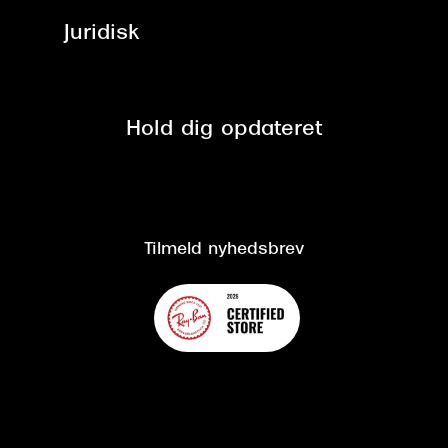
Job & karriere
ved +999 kr.
Brillerens
Juridisk
Brilleabonnement All-Inclusive™
Tilmeld nyhedsbrev
Fri retur på online køb
Mærker & sortiment
Se nuværende tilbud
Privatlivspolitik
Presse
Spørgsmål & svar (FAQ)
Retur
Hold dig opdateret
Cookiepolitik
CSR
Salgs- og leveringsbetingelser
Salgs- og leveringsbetingelser
Om Synoptik
Kundeservice
Tilgængelighedserklæring
Tilmeld nyhedsbrev