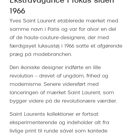
Ekstravagance i fokus siden
Giorgio 
Populære brillemærker
1966
Burberry
Yves Saint Laurent etablerede mærket med
Ray-Ban
Versace
samme navn i Paris og var for alvor en del
Oakley
af de haute-couture-designere, der med
Jimmy C
Emporio Armani
færdigsyet luksustøj i 1966 satte et afgørende
Tiffany &
præg på modebranchen.
Hugo Boss
Sportsbri
Den ikoniske designer indførte en lille
Ralph Lauren
Cykelbril
revolution – drevet af ungdom, frihed og
Polo Ralph Lauren
modernisme. Senere videreført med
Løbebrill
lanceringen af mærket Saint Laurent, som
Coach
Form & 
bygger videre på de revolutionære værdier.
Vogue
Ovale sol
Saint Laurents kollektioner er fortsat
Skaga
eksperimenterende og indeholder alt fra
Cat eye s
Dyrberg/Kern
livlige print til runde såvel som kantede