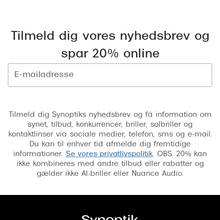
Versace
Dolce & Gabbana
Tilmeld dig vores nyhedsbrev og
spar 20% online
Persol
Giorgio Armani
Michael Kors
Tilmeld
Miu Miu
Tilmeld dig Synoptiks nyhedsbrev og få information om
synet, tilbud, konkurrencer, briller, solbriller og
Tiffany & Co.
kontaktlinser via sociale medier, telefon, sms og e-mail.
Du kan til enhver tid afmelde dig fremtidige
informationer.
Se vores privatlivspolitik
. OBS. 20% kan
ikke kombineres med andre tilbud eller rabatter og
gælder ikke AI-briller eller Nuance Audio.