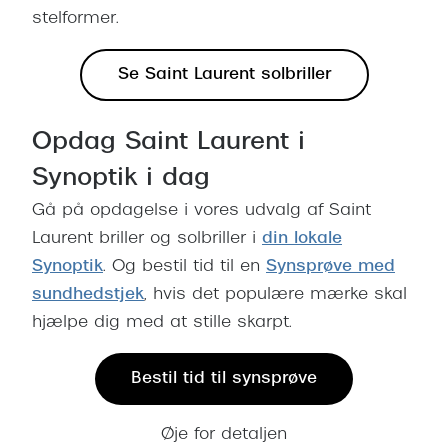
Pilotsolbr
stelformer.
BOSS Eyewear
Runde sol
Peak Performance
Se Saint Laurent solbriller
Firkanted
Armani Exchange
Sorte sol
Opdag Saint Laurent i
Björn Borg
Brune sol
Synoptik i dag
Eksklusive brillemærker
Gå på opdagelse i vores udvalg af Saint
Mere om
Gucci
Laurent briller og solbriller i
din lokale
Solbrille
Synoptik
. Og bestil tid til en
Synsprøve med
Tom Ford
sundhedstjek
, hvis det populære mærke skal
Solbrille
Prada
hjælpe dig med at stille skarpt.
Glastype
Moncler
Bestil tid til synsprøve
Solbrille
Burberry
Transiti
Øje for detaljen
Saint Laurent