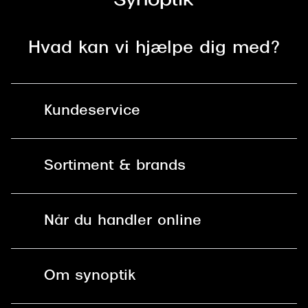
Hvad kan vi hjælpe dig med?
Kundeservice
Kontakt os
Sortiment & brands
Mit Synoptik
Solbriller
Find butik - +100 butikker i hele DK
Når du handler online
Briller
Bestil tid
Fri levering til butik
Kontaktlinser
Spørgsmål & svar (FAQ)
Om synoptik
Læsebriller
Fri levering til udleveringssted
Synoptik Erhverv / B2B