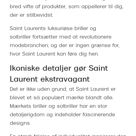
Behandling af tørre øjne
Populær
bred vifte af produkter, som appellerer til dig,
Få tjekket dit syn
der er stilbevidst.
Ray-Ban
Synsprøve med sundhedstjek
Oakley
Saint Laurents luksuriøse briller og
solbriller fortsætter med at revolutionere
Test dit behov for abonnement
Emporio
modebranchen, og der er ingen grænse for,
SynsJournal
Michael 
hvor Saint Laurent kan føre dig hen.
Forskning i øjensygdomme
Persol
Ikoniske detaljer gør Saint
Ralph La
Laurent ekstravagant
Mere om briller
Peak Pe
Det er ikke uden grund, at Saint Laurent er
Brillemode 2026
blevet et så populært mærke blandt alle.
Prada Li
Brilleglas og priser
Mærkets briller og solbriller har en stor
Vogue
detaljerigdom og indeholder fascinerende
Bedste brilleglas
designs.
Polo Ral
Nikon brilleglas