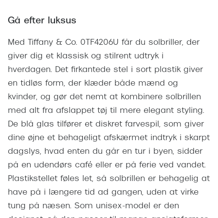
Giorgio 
Populære brillemærker
Gå efter luksus
Burberry
Ray-Ban
Med Tiffany & Co. 0TF4206U får du solbriller, der
Versace
Oakley
giver dig et klassisk og stilrent udtryk i
Jimmy C
hverdagen. Det firkantede stel i sort plastik giver
Emporio Armani
Tiffany &
en tidløs form, der klæder både mænd og
Hugo Boss
kvinder, og gør det nemt at kombinere solbrillen
Sportsbri
med alt fra afslappet tøj til mere elegant styling.
Ralph Lauren
Cykelbril
De blå glas tilfører et diskret farvespil, som giver
Polo Ralph Lauren
dine øjne et behageligt afskærmet indtryk i skarpt
Løbebrill
dagslys, hvad enten du går en tur i byen, sidder
Coach
Form & 
på en udendørs café eller er på ferie ved vandet.
Vogue
Plastikstellet føles let, så solbrillen er behagelig at
Ovale sol
Skaga
have på i længere tid ad gangen, uden at virke
Cat eye s
tung på næsen. Som unisex-model er den
Dyrberg/Kern