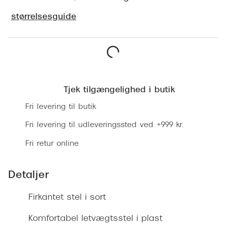
Ray-Ban 
Transitions®
størrelsesguide
Armani 
Stellest® til børn
Polaroid
Tilskud til briller
Eksklusi
Læg i kurv
Form og farve
Prada
Tjek tilgængelighed i butik
Ansigtsform og briller
Fri levering til butik
Miu Miu
Briller til øjne, næse, bryn og kinder
Fri levering til udleveringssted ved +999 kr.
Saint La
Runde briller
Fri retur online
Gucci
Sorte briller
Bottega 
Detaljer
Pilotbriller
Tom For
Gennemsigtige briller
Firkantet stel i sort
Balenci
Røde briller
Komfortabel letvægtsstel i plast