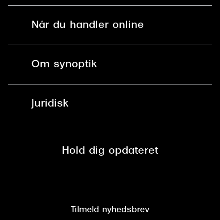
Solbriller
Find butik - +100 butikker i hele DK
Når du handler online
Briller
Bestil tid
Fri levering til butik
Kontaktlinser
Spørgsmål & svar (FAQ)
Om synoptik
Læsebriller
Fri levering til udleveringssted
Synoptik Erhverv / B2B
Job & karriere
ved +999 kr.
Brillerens
Juridisk
Brilleabonnement All-Inclusive™
Tilmeld nyhedsbrev
Fri retur på online køb
Mærker & sortiment
Se nuværende tilbud
Privatlivspolitik
Presse
Spørgsmål & svar (FAQ)
Retur
Hold dig opdateret
Cookiepolitik
CSR
Salgs- og leveringsbetingelser
Salgs- og leveringsbetingelser
Om Synoptik
Kundeservice
Tilgængelighedserklæring
Tilmeld nyhedsbrev