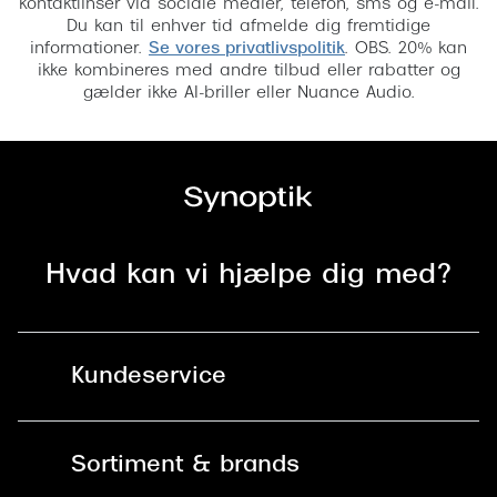
kontaktlinser via sociale medier, telefon, sms og e-mail.
Du kan til enhver tid afmelde dig fremtidige
informationer.
Se vores privatlivspolitik
. OBS. 20% kan
ikke kombineres med andre tilbud eller rabatter og
gælder ikke AI-briller eller Nuance Audio.
Hvad kan vi hjælpe dig med?
Kundeservice
Kontakt os
Sortiment & brands
Mit Synoptik