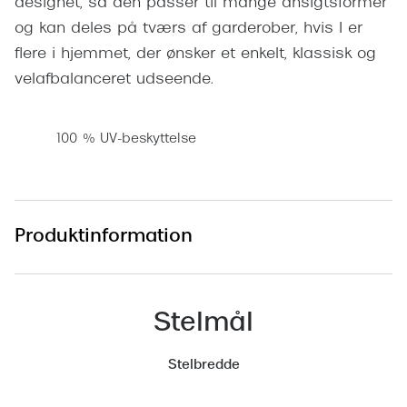
designet, så den passer til mange ansigtsformer
Pilotsolbr
BOSS Eyewear
og kan deles på tværs af garderober, hvis I er
Runde sol
flere i hjemmet, der ønsker et enkelt, klassisk og
Peak Performance
velafbalanceret udseende.
Firkanted
Armani Exchange
Sorte sol
Björn Borg
100 % UV-beskyttelse
Brune sol
Eksklusive brillemærker
Mere om
Gucci
Produktinformation
Solbrille
Tom Ford
Solbrille
Prada
Glastype
Stelmål
Moncler
Solbrille
Burberry
Stelbredde
Transiti
Saint Laurent