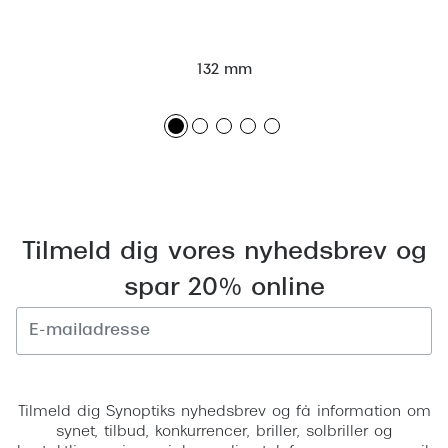
Versace
Dolce & Gabbana
132 mm
Persol
Giorgio Armani
Michael Kors
Miu Miu
Tilmeld dig vores nyhedsbrev og
Tiffany & Co.
spar 20% online
Tilmeld
Tilmeld dig Synoptiks nyhedsbrev og få information om
synet, tilbud, konkurrencer, briller, solbriller og