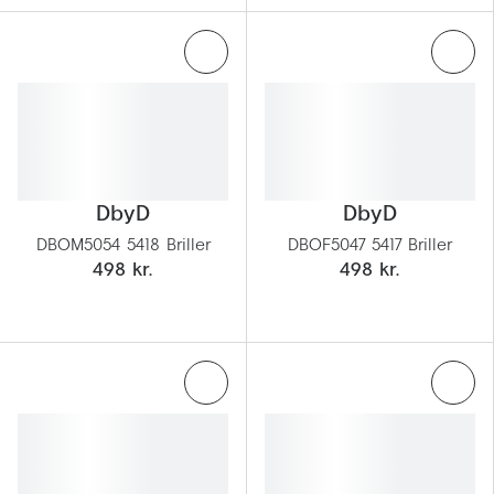
Saint Laurent
Versace
Dolce & Gabbana
Persol
Giorgio Armani
DbyD
DbyD
DBOM5054 5418 Briller
DBOF5047 5417 Briller
Michael Kors
498 kr.
498 kr.
Miu Miu
Tiffany & Co.