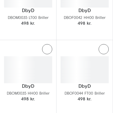
Pilotsolbr
Dyrberg/Kern
DbyD
DbyD
Runde sol
BOSS Eyewear
DBOM0035 LT00 Briller
DBOF0042 HH00 Briller
Firkanted
498 kr.
498 kr.
Peak Performance
Sorte sol
Armani Exchange
Brune sol
Björn Borg
Mere om
Eksklusive brillemærker
Solbrille
Gucci
Solbrille
Tom Ford
DbyD
DbyD
Glastype
Prada
DBOM0035 HH00 Briller
DBOF0044 FT00 Briller
Solbrille
498 kr.
498 kr.
Moncler
Transiti
Burberry