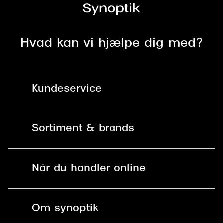
Hvad kan vi hjælpe dig med?
Kundeservice
Kontakt os
Sortiment & brands
Mit Synoptik
Solbriller
Find butik - +100 butikker i hele DK
Når du handler online
Briller
Bestil tid
Fri levering til butik
Kontaktlinser
Spørgsmål & svar (FAQ)
Om synoptik
Læsebriller
Fri levering til udleveringssted