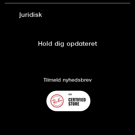
Synoptik Erhverv / B2B
Job & karriere
ved +999 kr.
Brillerens
Juridisk
Brilleabonnement All-Inclusive™
Tilmeld nyhedsbrev
Fri retur på online køb
Mærker & sortiment
Se nuværende tilbud
Privatlivspolitik
Presse
Spørgsmål & svar (FAQ)
Retur
Hold dig opdateret
Cookiepolitik
CSR
Salgs- og leveringsbetingelser
Salgs- og leveringsbetingelser
Om Synoptik
Kundeservice
Tilgængelighedserklæring
Tilmeld nyhedsbrev