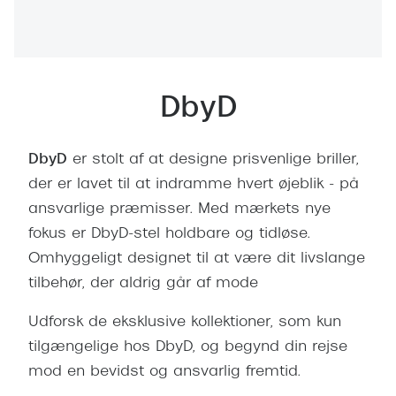
Behandling af tørre øjne
Populær
Få tjekket dit syn
Ray-Ban
Synsprøve med sundhedstjek
Oakley
DbyD
Test dit behov for abonnement
Emporio
SynsJournal
Michael 
DbyD
er stolt af at designe prisvenlige briller,
der er lavet til at indramme hvert øjeblik - på
Forskning i øjensygdomme
Persol
ansvarlige præmisser. Med mærkets nye
Ralph La
Mere om briller
fokus er DbyD-stel holdbare og tidløse.
Peak Pe
Omhyggeligt designet til at være dit livslange
Brillemode 2026
tilbehør, der aldrig går af mode
Prada Li
Brilleglas og priser
Udforsk de eksklusive kollektioner, som kun
Vogue
Bedste brilleglas
tilgængelige hos DbyD, og begynd din rejse
Polo Ral
mod en bevidst og ansvarlig fremtid.
Nikon brilleglas