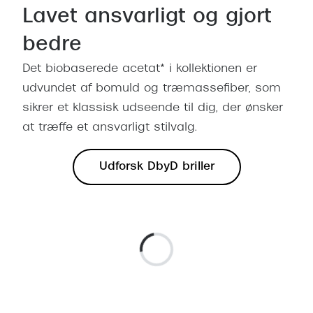
Lavet ansvarligt og gjort
Versace
bedre
Dolce & Gabbana
Det biobaserede acetat* i kollektionen er
Persol
udvundet af bomuld og træmassefiber, som
Giorgio Armani
sikrer et klassisk udseende til dig, der ønsker
at træffe et ansvarligt stilvalg.
Michael Kors
Miu Miu
Udforsk DbyD briller
Tiffany & Co.