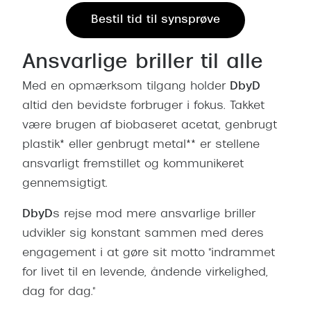
Ray-Ban 
Transitions®
Bestil tid til synsprøve
Armani 
Stellest® til børn
Polaroid
Ansvarlige briller til alle
Tilskud til briller
Med en opmærksom tilgang holder
DbyD
Eksklusi
Form og farve
altid den bevidste forbruger i fokus. Takket
Prada
være brugen af biobaseret acetat, genbrugt
Ansigtsform og briller
plastik* eller genbrugt metal** er stellene
Miu Miu
Briller til øjne, næse, bryn og kinder
ansvarligt fremstillet og kommunikeret
Saint La
gennemsigtigt.
Runde briller
Gucci
Sorte briller
DbyD
s rejse mod mere ansvarlige briller
Bottega 
udvikler sig konstant sammen med deres
Pilotbriller
engagement i at gøre sit motto "indrammet
Tom For
Gennemsigtige briller
for livet til en levende, åndende virkelighed,
Balenci
dag for dag."
Røde briller