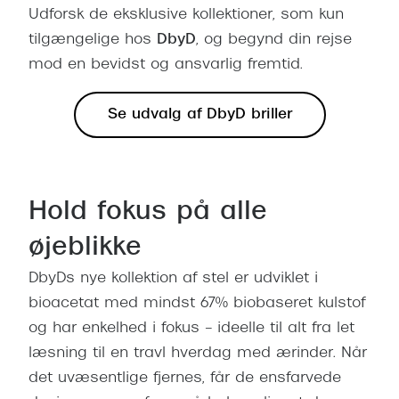
Giorgio 
Udforsk de eksklusive kollektioner, som kun
Populære brillemærker
tilgængelige hos
DbyD
, og begynd din rejse
Burberry
Ray-Ban
mod en bevidst og ansvarlig fremtid.
Versace
Oakley
Jimmy C
Se udvalg af DbyD briller
Emporio Armani
Tiffany &
Hugo Boss
Sportsbri
Ralph Lauren
Hold fokus på alle
Cykelbril
Polo Ralph Lauren
øjeblikke
Løbebrill
Coach
DbyDs nye kollektion af stel er udviklet i
Form & 
bioacetat med mindst 67% biobaseret kulstof
Vogue
og har enkelhed i fokus – ideelle til alt fra let
Ovale sol
Skaga
læsning til en travl hverdag med ærinder. Når
Cat eye s
det uvæsentlige fjernes, får de ensfarvede
Dyrberg/Kern