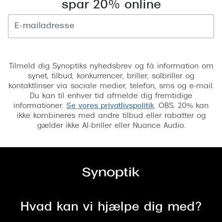
spar 20% online
Versace
Dolce & Gabbana
Tilmeld
Persol
Tilmeld dig Synoptiks nyhedsbrev og få information om
Giorgio Armani
synet, tilbud, konkurrencer, briller, solbriller og
kontaktlinser via sociale medier, telefon, sms og e-mail.
Michael Kors
Du kan til enhver tid afmelde dig fremtidige
informationer.
Se vores privatlivspolitik
. OBS. 20% kan
Miu Miu
ikke kombineres med andre tilbud eller rabatter og
gælder ikke AI-briller eller Nuance Audio.
Tiffany & Co.
Hvad kan vi hjælpe dig med?