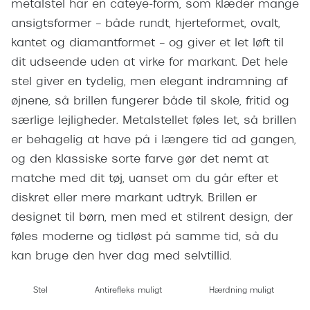
metalstel har en cateye-form, som klæder mange
Giorgio 
Populære brillemærker
ansigtsformer – både rundt, hjerteformet, ovalt,
Burberry
kantet og diamantformet – og giver et let løft til
Ray-Ban
Versace
dit udseende uden at virke for markant. Det hele
Oakley
stel giver en tydelig, men elegant indramning af
Jimmy C
øjnene, så brillen fungerer både til skole, fritid og
Emporio Armani
Tiffany &
særlige lejligheder. Metalstellet føles let, så brillen
Hugo Boss
er behagelig at have på i længere tid ad gangen,
Sportsbri
og den klassiske sorte farve gør det nemt at
Ralph Lauren
Cykelbril
matche med dit tøj, uanset om du går efter et
Polo Ralph Lauren
diskret eller mere markant udtryk. Brillen er
Løbebrill
Coach
designet til børn, men med et stilrent design, der
Form & 
føles moderne og tidløst på samme tid, så du
Vogue
kan bruge den hver dag med selvtillid.
Ovale sol
Skaga
Cat eye s
Stel
Antirefleks muligt
Hærdning muligt
Dyrberg/Kern