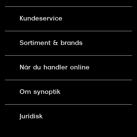
Kundeservice
Kontakt os
Sortiment & brands
Mit Synoptik
Solbriller
Find butik - +100 butikker i hele DK
Når du handler online
Briller
Bestil tid
Fri levering til butik
Kontaktlinser
Spørgsmål & svar (FAQ)
Om synoptik
Læsebriller
Fri levering til udleveringssted
Synoptik Erhverv / B2B
Job & karriere
ved +999 kr.
Brillerens
Juridisk
Brilleabonnement All-Inclusive™
Tilmeld nyhedsbrev
Fri retur på online køb
Mærker & sortiment
Se nuværende tilbud
Privatlivspolitik
Presse