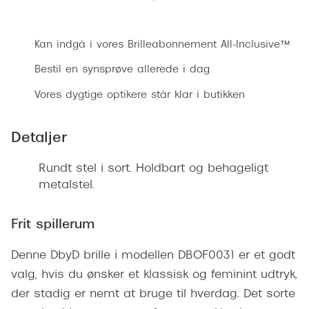
Ray-Ban 
Transitions®
Bestil synsprøve
Armani 
Stellest® til børn
Kan indgå i vores Brilleabonnement All-Inclusive™
Polaroid
Tilskud til briller
Bestil en synsprøve allerede i dag
Eksklusi
Vores dygtige optikere står klar i butikken
Form og farve
Prada
Ansigtsform og briller
Detaljer
Miu Miu
Briller til øjne, næse, bryn og kinder
Rundt stel i sort. Holdbart og behageligt
Saint La
metalstel.
Runde briller
Gucci
Sorte briller
Frit spillerum
Bottega 
Pilotbriller
Denne DbyD brille i modellen DBOF0031 er et godt
Tom For
Gennemsigtige briller
valg, hvis du ønsker et klassisk og feminint udtryk,
Balenci
der stadig er nemt at bruge til hverdag. Det sorte
Røde briller