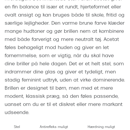
Giorgio 
en fin balance til især et rundt, hjerteformet eller
Populære brillemærker
Burberry
ovalt ansigt og kan bruges både til skole, fritid og
Ray-Ban
særlige lejligheder. Den varme brune farve klæder
Versace
mange hudtoner og gør brillen nem at kombinere
Oakley
Jimmy C
med både farverigt og mere neutralt tøj. Acetat
Emporio Armani
føles behageligt mod huden og giver en let
Tiffany &
Hugo Boss
fornemmelse, som er vigtig, når du skal have
Sportsbri
dine briller på hele dagen. Det er et helt stel, som
Ralph Lauren
Cykelbril
indrammer dine glas og giver et tydeligt, men
Polo Ralph Lauren
stadig feminint udtryk, uden at virke dominerende.
Løbebrill
Brillen er designet til børn, men med et mere
Coach
modent, klassisk præg, så den føles passende,
Form & 
Vogue
uanset om du er til et diskret eller mere markant
Ovale sol
udseende.
Skaga
Cat eye s
Dyrberg/Kern
Stel
Antirefleks muligt
Hærdning muligt