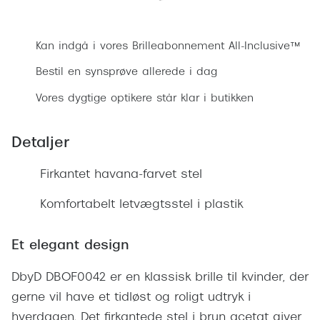
Ray-Ban 
Transitions®
Bestil synsprøve
Armani 
Stellest® til børn
Kan indgå i vores Brilleabonnement All-Inclusive™
Polaroid
Tilskud til briller
Bestil en synsprøve allerede i dag
Eksklusi
Vores dygtige optikere står klar i butikken
Form og farve
Prada
Ansigtsform og briller
Detaljer
Miu Miu
Briller til øjne, næse, bryn og kinder
Firkantet havana-farvet stel
Saint La
Runde briller
Komfortabelt letvægtsstel i plastik
Gucci
Sorte briller
Bottega 
Et elegant design
Pilotbriller
Tom For
Gennemsigtige briller
DbyD DBOF0042 er en klassisk brille til kvinder, der
Balenci
gerne vil have et tidløst og roligt udtryk i
Røde briller
hverdagen. Det firkantede stel i brun acetat giver