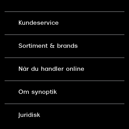
Kundeservice
Kontakt os
Sortiment & brands
Mit Synoptik
Solbriller
Find butik - +100 butikker i hele DK
Når du handler online
Briller
Bestil tid
Fri levering til butik
Kontaktlinser
Spørgsmål & svar (FAQ)
Om synoptik
Læsebriller
Fri levering til udleveringssted
Synoptik Erhverv / B2B
Job & karriere
ved +999 kr.
Brillerens
Juridisk
Brilleabonnement All-Inclusive™
Tilmeld nyhedsbrev
Fri retur på online køb
Mærker & sortiment
Se nuværende tilbud