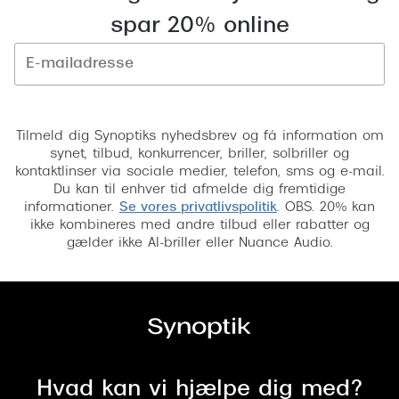
spar 20% online
Versace
Dolce & Gabbana
Persol
Tilmeld
Giorgio Armani
Tilmeld dig Synoptiks nyhedsbrev og få information om
synet, tilbud, konkurrencer, briller, solbriller og
Michael Kors
kontaktlinser via sociale medier, telefon, sms og e-mail.
Du kan til enhver tid afmelde dig fremtidige
Miu Miu
informationer.
Se vores privatlivspolitik
. OBS. 20% kan
ikke kombineres med andre tilbud eller rabatter og
Tiffany & Co.
gælder ikke AI-briller eller Nuance Audio.
Hvad kan vi hjælpe dig med?