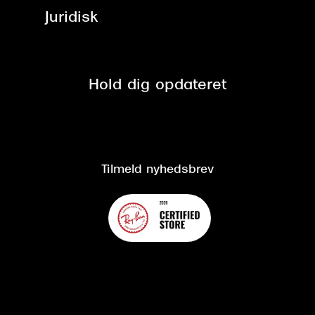
Job & karriere
ved +999 kr.
Brillerens
Juridisk
Brilleabonnement All-Inclusive™
Tilmeld nyhedsbrev
Fri retur på online køb
Mærker & sortiment
Se nuværende tilbud
Privatlivspolitik
Presse
Spørgsmål & svar (FAQ)
Retur
Hold dig opdateret
Cookiepolitik
CSR
Salgs- og leveringsbetingelser
Salgs- og leveringsbetingelser
Om Synoptik
Kundeservice
Tilgængelighedserklæring
Tilmeld nyhedsbrev