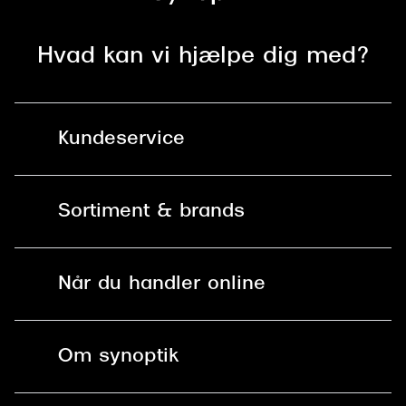
Hvad kan vi hjælpe dig med?
Kundeservice
Kontakt os
Sortiment & brands
Mit Synoptik
Solbriller
Find butik - +100 butikker i hele DK
Når du handler online
Briller
Bestil tid
Fri levering til butik
Kontaktlinser
Spørgsmål & svar (FAQ)
Om synoptik
Læsebriller
Fri levering til udleveringssted
Synoptik Erhverv / B2B