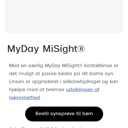
Behandling af tørre øjne
Populær
Få tjekket dit syn
Ray-Ban
Synsprøve med sundhedstjek
Oakley
Test dit behov for abonnement
Emporio
MyDay MiSight®
SynsJournal
Michael 
Forskning i øjensygdomme
Persol
Med en særlig MyDay MiSight® kontaktlinse er
Ralph La
det muligt at passe bedre på dit barns syn.
Mere om briller
Linsen er opgraderet i silikonehydrogel og kan
Peak Pe
Brillemode 2026
hjælpe med at bremse
udviklingen af
Prada Li
nærsynethed
.
Brilleglas og priser
Vogue
Bedste brilleglas
Bestil synsprøve til børn
Polo Ral
Nikon brilleglas