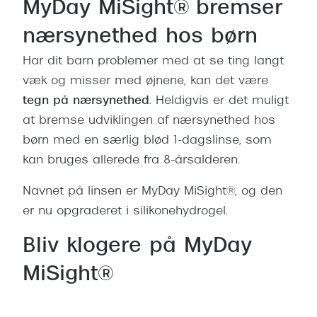
Ray-Ban 
MyDay MiSight® bremser
Transitions®
Armani 
nærsynethed hos børn
Stellest® til børn
Polaroid
Har dit barn problemer med at se ting langt
Tilskud til briller
væk og misser med øjnene, kan det være
Eksklusi
tegn på nærsynethed
. Heldigvis er det muligt
Form og farve
at bremse udviklingen af nærsynethed hos
Prada
Ansigtsform og briller
børn med en særlig blød 1-dagslinse, som
Miu Miu
kan bruges allerede fra 8-årsalderen.
Briller til øjne, næse, bryn og kinder
Saint La
Runde briller
Navnet på linsen er MyDay MiSight®, og den
Gucci
er nu opgraderet i silikonehydrogel.
Sorte briller
Bottega 
Bliv klogere på MyDay
Pilotbriller
Tom For
MiSight®
Gennemsigtige briller
Balenci
Røde briller