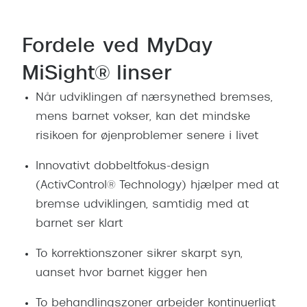
Giorgio 
Populære brillemærker
Burberry
Fordele ved MyDay
Ray-Ban
Versace
MiSight® linser
Oakley
Jimmy C
Når udviklingen af nærsynethed bremses,
Emporio Armani
Tiffany &
mens barnet vokser, kan det mindske
Hugo Boss
risikoen for øjenproblemer senere i livet
Sportsbri
Ralph Lauren
Innovativt dobbeltfokus-design
Cykelbril
(ActivControl® Technology) hjælper med at
Polo Ralph Lauren
Løbebrill
bremse udviklingen, samtidig med at
Coach
barnet ser klart
Form & 
Vogue
To korrektionszoner sikrer skarpt syn,
Ovale sol
Skaga
uanset hvor barnet kigger hen
Cat eye s
Dyrberg/Kern
To behandlingszoner arbejder kontinuerligt