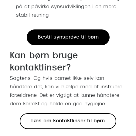
Pilotsolbr
på at påvirke synsudviklingen i en mere
BOSS Eyewear
stabil retning
Runde sol
Peak Performance
Firkanted
Armani Exchange
Bestil synsprøve til børn
Sorte sol
Björn Borg
Brune sol
Kan børn bruge
Eksklusive brillemærker
kontaktlinser?
Mere om
Gucci
Sagtens. Og hvis barnet ikke selv kan
Solbrille
Tom Ford
håndtere det, kan vi hjælpe med at instruere
Solbrille
forældrene. Det er vigtigt at kunne håndtere
Prada
dem korrekt og holde en god hygiejne.
Glastype
Moncler
Solbrille
Burberry
Læs om kontaktlinser til børn
Transiti
Saint Laurent