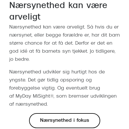
Nærsynethed kan være
Versace
arveligt
Dolce & Gabbana
Nærsynethed kan være arveligt. Så hvis du er
Persol
nærsynet, eller begge forældre er, har dit barn
Giorgio Armani
større chance for at få det. Derfor er det en
god idé at få barnets syn tjekket. Jo tidligere,
Michael Kors
jo bedre.
Miu Miu
Nærsynethed udvikler sig hurtigt hos de
Tiffany & Co.
yngste. Det gør tidlig opsporing og
forebyggelse vigtig. Og eventuelt brug
af MyDay MiSight®, som bremser udviklingen
af nærsynethed.
Nærsynethed i fokus