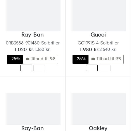
Pilotsolbr
BOSS Eyewear
Runde sol
Peak Performance
Firkanted
Armani Exchange
Ray-Ban
Gucci
Sorte sol
Björn Borg
0RB3588 901480 Solbriller
GG1991S 4 Solbriller
nu:
før:
nu:
før:
1.020 kr.
1.360 kr.
1.980 kr.
2.640 kr.
Brune sol
Eksklusive brillemærker
-25%
💼 Tilbud til 9/8
-25%
💼 Tilbud til 9/8
Mere om
Gucci
Solbrille
Tom Ford
Solbrille
Prada
Glastype
Moncler
Solbrille
Burberry
Transiti
Saint Laurent
Ray-Ban
Oakley