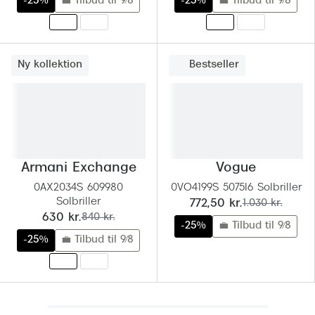
-25%
💼 Tilbud til 9/8
-25%
💼 Tilbud til 9/8
Ny kollektion
Bestseller
Armani Exchange
Vogue
0AX2034S 609980
0VO4199S 5075I6 Solbriller
Solbriller
nu:
før:
772,50 kr.
1.030 kr.
nu:
før:
630 kr.
840 kr.
-25%
💼 Tilbud til 9/8
-25%
💼 Tilbud til 9/8