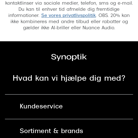
kontaktlinser via sociale medier, telefon, sms og e-mail.
Du kan til enhver tid afmelde dig fremtidige
informationer.
Se vores privatlivspolitik
. OBS. 20% kan
ikke kombineres med andre tilbud eller rabatter og
gælder ikke AI-briller eller Nuance Audio.
Hvad kan vi hjælpe dig med?
Kundeservice
Kontakt os
Sortiment & brands
Mit Synoptik