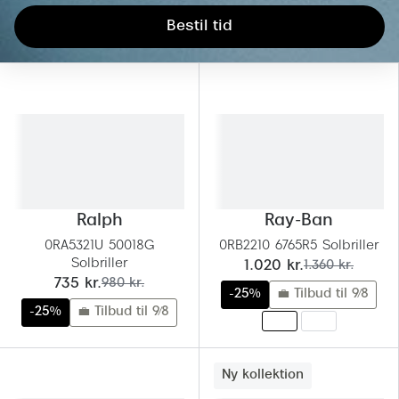
Giorgio 
Populære brillemærker
Bestil tid
Burberry
Ray-Ban
Versace
Oakley
Jimmy C
Emporio Armani
Tiffany &
Hugo Boss
Sportsbri
Ralph Lauren
Ralph
Ray-Ban
Cykelbril
Polo Ralph Lauren
0RA5321U 50018G
0RB2210 6765R5 Solbriller
Løbebrill
Solbriller
nu:
før:
1.020 kr.
1.360 kr.
Coach
nu:
før:
735 kr.
980 kr.
-25%
💼 Tilbud til 9/8
Form & 
-25%
💼 Tilbud til 9/8
Vogue
Ovale sol
Skaga
Cat eye s
Ny kollektion
Dyrberg/Kern