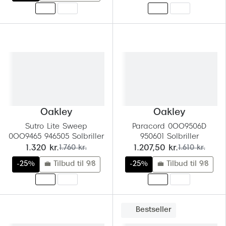
Oakley
Oakley
Sutro Lite Sweep
Paracord 0OO9506D
0OO9465 946505 Solbriller
950601 Solbriller
nu:
før:
nu:
før:
1.320 kr.
1.760 kr.
1.207,50 kr.
1.610 kr.
-25%
💼 Tilbud til 9/8
-25%
💼 Tilbud til 9/8
Bestseller