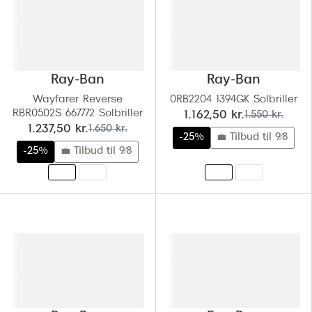
Ray-Ban
Ray-Ban
Wayfarer Reverse
0RB2204 1394GK Solbriller
RBR0502S 667772 Solbriller
nu:
før:
1.162,50 kr.
1.550 kr.
nu:
før:
1.237,50 kr.
1.650 kr.
-25%
💼 Tilbud til 9/8
-25%
💼 Tilbud til 9/8