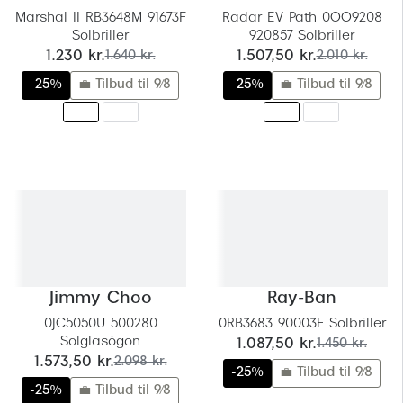
Marshal II RB3648M 91673F
Radar EV Path 0OO9208
Versace
Solbriller
920857 Solbriller
nu:
før:
nu:
før:
1.230 kr.
1.640 kr.
1.507,50 kr.
2.010 kr.
Dolce & Gabbana
-25%
💼 Tilbud til 9/8
-25%
💼 Tilbud til 9/8
Persol
Giorgio Armani
Michael Kors
Miu Miu
Tiffany & Co.
Jimmy Choo
Ray-Ban
0JC5050U 500280
0RB3683 90003F Solbriller
Solglasögon
nu:
før:
1.087,50 kr.
1.450 kr.
nu:
før:
1.573,50 kr.
2.098 kr.
-25%
💼 Tilbud til 9/8
-25%
💼 Tilbud til 9/8