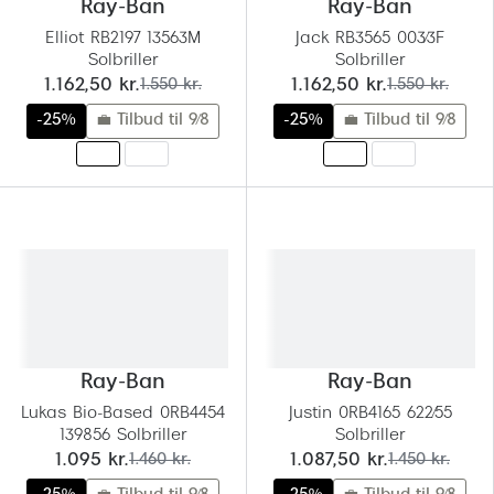
Ray-Ban
Ray-Ban
Elliot RB2197 13563M
Jack RB3565 003/3F
Solbriller
Solbriller
nu:
før:
nu:
før:
1.162,50 kr.
1.550 kr.
1.162,50 kr.
1.550 kr.
-25%
💼 Tilbud til 9/8
-25%
💼 Tilbud til 9/8
Ray-Ban
Ray-Ban
Lukas Bio-Based 0RB4454
Justin 0RB4165 622/55
139856 Solbriller
Solbriller
nu:
før:
nu:
før:
1.095 kr.
1.460 kr.
1.087,50 kr.
1.450 kr.