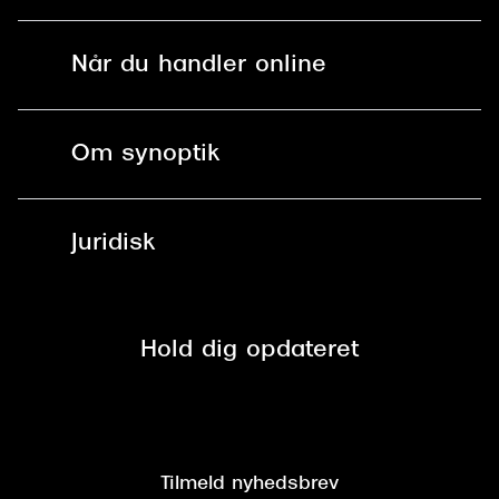
Solbriller
Find butik - +100 butikker i hele DK
Når du handler online
Briller
Bestil tid
Fri levering til butik
Kontaktlinser
Spørgsmål & svar (FAQ)
Om synoptik
Læsebriller
Fri levering til udleveringssted
Synoptik Erhverv / B2B
Job & karriere
ved +999 kr.
Brillerens
Juridisk
Brilleabonnement All-Inclusive™
Tilmeld nyhedsbrev
Fri retur på online køb
Mærker & sortiment
Se nuværende tilbud
Privatlivspolitik
Presse
Spørgsmål & svar (FAQ)
Retur
Hold dig opdateret
Cookiepolitik
CSR
Salgs- og leveringsbetingelser
Salgs- og leveringsbetingelser
Om Synoptik
Kundeservice
Tilgængelighedserklæring
Tilmeld nyhedsbrev