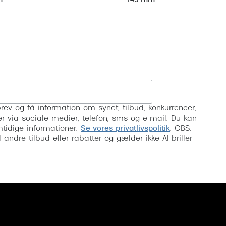
m
145 mm
Tilmeld
rev og få information om synet, tilbud, konkurrencer,
inser via sociale medier, telefon, sms og e-mail. Du kan
mtidige informationer.
Se vores privatlivspolitik
. OBS.
ndre tilbud eller rabatter og gælder ikke AI-briller