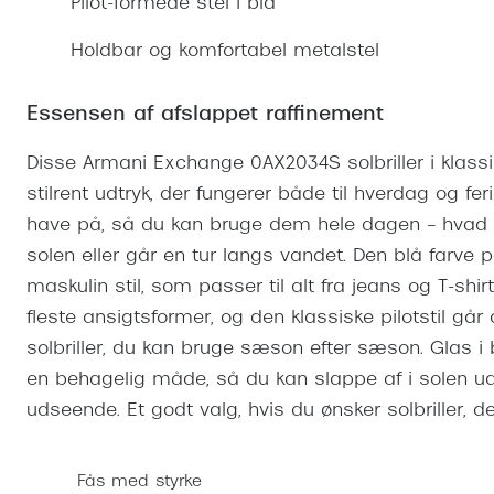
Se udvalg af Oakley Meta
Øjenbetændelse
Pilot-formede stel i blå
Brilletyper
Prada Linea R
Tilbehør til briller
Polariserede solbriller
Endagslinser
Webshop FAQ
Oplev kontaktl
Holdbar og komfortabel metalstel
Skærmbriller
Vogue
Behandling af tørre øjne
Månedslinser
Butiksoversigt
Kontaktlinsea
Sikkerhedsbriller
Polo Ralph La
FAQ
Essensen af afslappet raffinement
Arbejdsbriller
Ray-Ban Kids
Kontaktlinsetje
Disse Armani Exchange 0AX2034S solbriller i klassis
Armani Excha
stilrent udtryk, der fungerer både til hverdag og feri
have på, så du kan bruge dem hele dagen – hvad ent
Polaroid
solen eller går en tur langs vandet. Den blå farve
maskulin stil, som passer til alt fra jeans og T-shir
fleste ansigtsformer, og den klassiske pilotstil går 
solbriller, du kan bruge sæson efter sæson. Glas 
en behagelig måde, så du kan slappe af i solen 
udseende. Et godt valg, hvis du ønsker solbriller, de
Fås med styrke