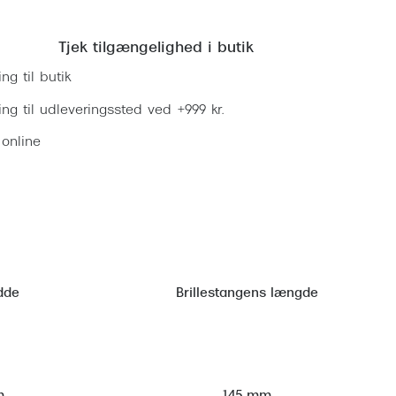
Læg i kurv
Tjek tilgængelighed i butik
ing til butik
ring til udleveringssted ved +999 kr.
 online
dde
Brillestangens længde