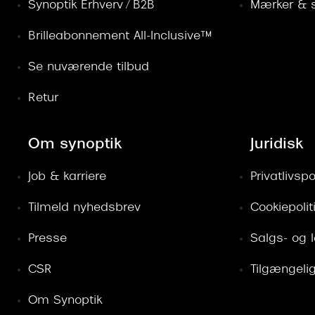
Synoptik Erhverv / B2B
Mærker & s
Brilleabonnement All-Inclusive™
Se nuværende tilbud
Retur
Om synoptik
Juridisk
Job & karriere
Privatlivspol
Tilmeld nyhedsbrev
Cookiepolit
Presse
Salgs- og 
CSR
Tilgængeli
Om Synoptik