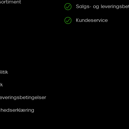
ortiment
Salgs- og leveringsbe
Kundeservice
itik
ik
leveringsbetingelser
ghedserklæring