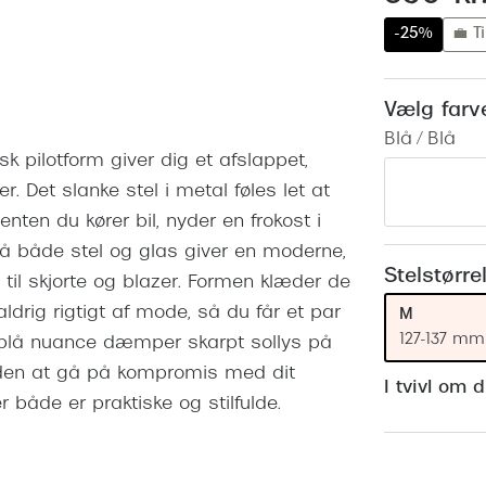
 (konjunktivitis)
ossa
Giorgio Armani
PRECISION1™
-25%
💼 Ti
inser gratis
Brilleabonnement All-Inclusive™
Burberry
bonnement - Vilkår og
Finansieringsmuligheder
uren
Versace
Vælg farv
Forsikring
Blå / Blå
Jimmy Choo
k og -kontrol
k pilotform giver dig et afslappet,
nge
Tiffany & Co.
er. Det slanke stel i metal føles let at
en du kører bil, nyder en frokost i
 på både stel og glas giver en moderne,
Stelstørre
t til skjorte og blazer. Formen klæder de
aldrig rigtigt af mode, så du får et par
M
127-137 mm
i blå nuance dæmper skarpt sollys på
uden at gå på kompromis med dit
I tvivl om 
r både er praktiske og stilfulde.