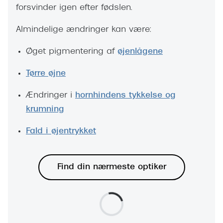
Giorgio 
forsvinder igen efter fødslen.
Populære brillemærker
Burberry
Almindelige ændringer kan være:
Ray-Ban
Versace
Øget pigmentering af
øjenlågene
Oakley
Jimmy C
Tørre øjne
Emporio Armani
Tiffany &
Ændringer i
hornhindens tykkelse og
Hugo Boss
Sportsbri
krumning
Ralph Lauren
Cykelbril
Fald i øjentrykket
Polo Ralph Lauren
Løbebrill
Coach
Find din nærmeste optiker
Form & 
Vogue
Ovale sol
Skaga
Cat eye s
Dyrberg/Kern