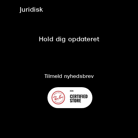
Job & karriere
ved +999 kr.
Brillerens
Juridisk
Brilleabonnement All-Inclusive™
Tilmeld nyhedsbrev
Fri retur på online køb
Mærker & sortiment
Se nuværende tilbud
Privatlivspolitik
Presse
Spørgsmål & svar (FAQ)
Retur
Hold dig opdateret
Cookiepolitik
CSR
Salgs- og leveringsbetingelser
Salgs- og leveringsbetingelser
Om Synoptik
Kundeservice
Tilgængelighedserklæring
Tilmeld nyhedsbrev