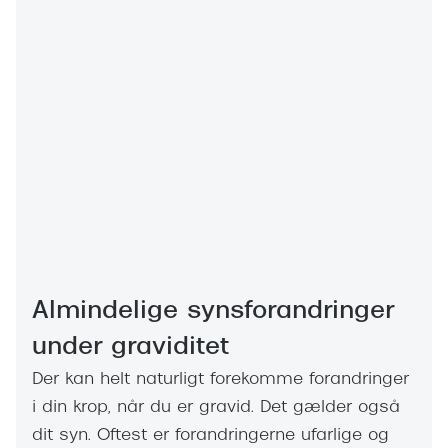
Ray-Ban 
Transitions®
Armani 
Stellest® til børn
Polaroid
Tilskud til briller
Eksklusi
Form og farve
Prada
Ansigtsform og briller
Miu Miu
Briller til øjne, næse, bryn og kinder
Saint La
Runde briller
Gucci
Almindelige synsforandringer
Sorte briller
Bottega 
under graviditet
Pilotbriller
Tom For
Der kan helt naturligt forekomme forandringer
Gennemsigtige briller
i din krop, når du er gravid. Det gælder også
Balenci
Røde briller
dit syn. Oftest er forandringerne ufarlige og