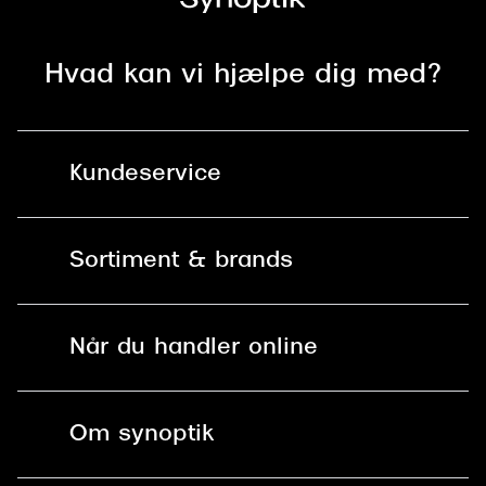
Hvad kan vi hjælpe dig med?
Kundeservice
Kontakt os
Sortiment & brands
Mit Synoptik
Solbriller
Find butik - +100 butikker i hele DK
Når du handler online
Briller
Bestil tid
Fri levering til butik
Kontaktlinser
Spørgsmål & svar (FAQ)
Om synoptik
Læsebriller
Fri levering til udleveringssted
Synoptik Erhverv / B2B