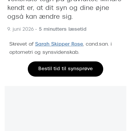
Behandling af tørre øjne
Populær
kendt er, at dit syn og dine øjne
Få tjekket dit syn
Ray-Ban
også kan ændre sig.
Synsprøve med sundhedstjek
Oakley
9. juni 2026
- 5 minutters læsetid
Test dit behov for abonnement
Emporio
Skrevet af
Sarah Skipper Rose
, cand.san. i
SynsJournal
Michael 
optometri og synsvidenskab.
Forskning i øjensygdomme
Persol
Bestil tid til synsprøve
Ralph La
Mere om briller
Peak Pe
Brillemode 2026
Prada Li
Brilleglas og priser
Vogue
Bedste brilleglas
Polo Ral
Nikon brilleglas