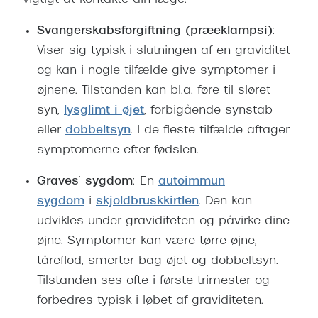
vigtigt at kontakte din læge.
Svangerskabsforgiftning (præeklampsi)
:
Viser sig typisk i slutningen af en graviditet
og kan i nogle tilfælde give symptomer i
øjnene. Tilstanden kan bl.a. føre til sløret
syn,
lysglimt i øjet
, forbigående synstab
eller
dobbeltsyn
. I de fleste tilfælde aftager
symptomerne efter fødslen.
Graves’ sygdom
: En
autoimmun
sygdom
i
skjoldbruskkirtlen
. Den kan
udvikles under graviditeten og påvirke dine
øjne. Symptomer kan være tørre øjne,
tåreflod, smerter bag øjet og dobbeltsyn.
Tilstanden ses ofte i første trimester og
forbedres typisk i løbet af graviditeten.