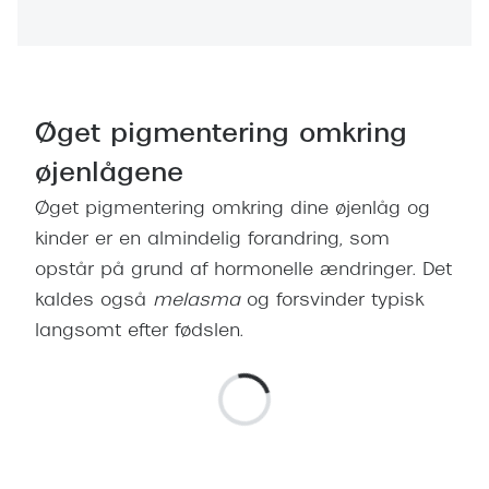
Pilotsolbr
BOSS Eyewear
Runde sol
Peak Performance
Firkanted
Armani Exchange
Øget pigmentering omkring
Sorte sol
Björn Borg
øjenlågene
Brune sol
Øget pigmentering omkring dine øjenlåg og
Eksklusive brillemærker
kinder er en almindelig forandring, som
Mere om
Gucci
opstår på grund af hormonelle ændringer. Det
Solbrille
kaldes også
melasma
og forsvinder typisk
Tom Ford
langsomt efter fødslen.
Solbrille
Prada
Glastype
Moncler
Solbrille
Burberry
Transiti
Saint Laurent