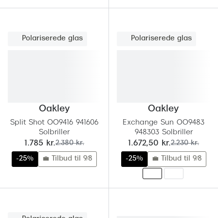
Pilotsolbr
BOSS Eyewear
Runde sol
Peak Performance
Polariserede glas
Polariserede glas
Firkanted
Armani Exchange
Sorte sol
Björn Borg
Brune sol
Eksklusive brillemærker
Mere om
Oakley
Oakley
Gucci
Split Shot OO9416 941606
Exchange Sun OO9483
Solbrille
Solbriller
948303 Solbriller
Tom Ford
nu:
før:
nu:
før:
1.785 kr.
2.380 kr.
1.672,50 kr.
2.230 kr.
Solbrille
Prada
-25%
💼 Tilbud til 9/8
-25%
💼 Tilbud til 9/8
Glastype
Moncler
Solbrille
Burberry
Transiti
Saint Laurent