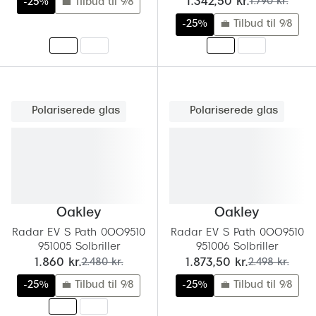
nu:
før:
1.342,50 kr.
1.790 kr.
-25%
💼 Tilbud til 9/8
Giorgio 
Populære brillemærker
-25%
💼 Tilbud til 9/8
Burberry
Ray-Ban
Versace
Oakley
Jimmy C
Emporio Armani
Polariserede glas
Polariserede glas
Tiffany &
Hugo Boss
Sportsbri
Ralph Lauren
Cykelbril
Polo Ralph Lauren
Løbebrill
Oakley
Oakley
Coach
Radar EV S Path 0OO9510
Radar EV S Path 0OO9510
Form & 
951005 Solbriller
951006 Solbriller
Vogue
nu:
før:
nu:
før:
1.860 kr.
2.480 kr.
1.873,50 kr.
2.498 kr.
Ovale sol
Skaga
-25%
💼 Tilbud til 9/8
-25%
💼 Tilbud til 9/8
Cat eye s
Dyrberg/Kern