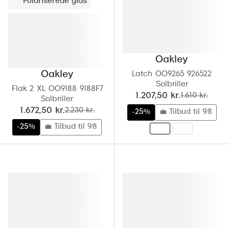
Polariserede glas
Versace
Dolce & Gabbana
Persol
Oakley
Oakley
Latch OO9265 926522
Giorgio Armani
Solbriller
Flak 2 XL OO9188 9188F7
nu:
før:
1.207,50 kr.
1.610 kr.
Michael Kors
Solbriller
nu:
før:
1.672,50 kr.
2.230 kr.
-25%
💼 Tilbud til 9/8
Miu Miu
-25%
💼 Tilbud til 9/8
Tiffany & Co.