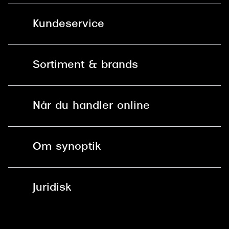
Kundeservice
Kontakt os
Sortiment & brands
Mit Synoptik
Solbriller
Find butik - +100 butikker i hele DK
Når du handler online
Briller
Bestil tid
Fri levering til butik
Kontaktlinser
Spørgsmål & svar (FAQ)
Om synoptik
Læsebriller
Fri levering til udleveringssted
Synoptik Erhverv / B2B
Job & karriere
ved +999 kr.
Brillerens
Juridisk
Brilleabonnement All-Inclusive™
Tilmeld nyhedsbrev
Fri retur på online køb
Mærker & sortiment
Se nuværende tilbud
Privatlivspolitik
Presse