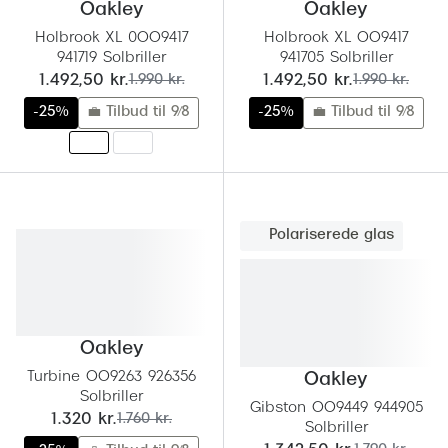
Ray-Ban 
Oakley
Oakley
Transitions®
Holbrook XL 0OO9417
Holbrook XL OO9417
Armani 
Stellest® til børn
941719 Solbriller
941705 Solbriller
nu:
før:
nu:
før:
1.492,50 kr.
1.990 kr.
1.492,50 kr.
1.990 kr.
Polaroid
Tilskud til briller
-25%
💼 Tilbud til 9/8
-25%
💼 Tilbud til 9/8
Eksklusi
Form og farve
Prada
Ansigtsform og briller
Miu Miu
Briller til øjne, næse, bryn og kinder
Polariserede glas
Saint La
Runde briller
Gucci
Sorte briller
Bottega 
Oakley
Pilotbriller
Tom For
Turbine OO9263 926356
Oakley
Gennemsigtige briller
Solbriller
Gibston OO9449 944905
Balenci
nu:
før:
1.320 kr.
1.760 kr.
Røde briller
Solbriller