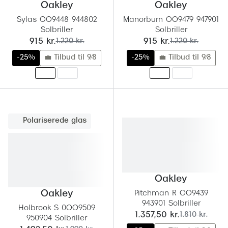
Oakley
Oakley
Sylas OO9448 944802
Manorburn OO9479 947901
Solbriller
Solbriller
nu:
før:
nu:
før:
915 kr.
1.220 kr.
915 kr.
1.220 kr.
-25%
💼 Tilbud til 9/8
-25%
💼 Tilbud til 9/8
Polariserede glas
Oakley
Oakley
Pitchman R OO9439
943901 Solbriller
Holbrook S 0OO9509
nu:
før:
1.357,50 kr.
1.810 kr.
950904 Solbriller