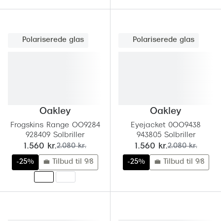
Polariserede glas
Polariserede glas
Oakley
Oakley
Frogskins Range OO9284
Eyejacket 0OO9438
928409 Solbriller
943805 Solbriller
nu:
før:
nu:
før:
1.560 kr.
2.080 kr.
1.560 kr.
2.080 kr.
-25%
💼 Tilbud til 9/8
-25%
💼 Tilbud til 9/8