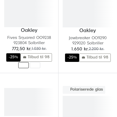
Oakley
Oakley
Fives Squared OO9238
Jawbreaker OO9290
923804 Solbriller
929020 Solbriller
nu:
før:
nu:
før:
772,50 kr.
1.030 kr.
1.650 kr.
2.200 kr.
-25%
💼 Tilbud til 9/8
-25%
💼 Tilbud til 9/8
Polariserede glas