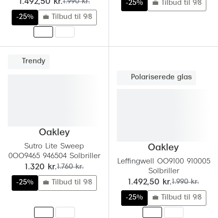
nu:
før:
1.492,50 kr.
1.990 kr.
-25%
💼 Tilbud til 9/8
-25%
💼 Tilbud til 9/8
Trendy
Polariserede glas
Oakley
Sutro Lite Sweep
Oakley
0OO9465 946504 Solbriller
Leffingwell OO9100 910005
nu:
før:
1.320 kr.
1.760 kr.
Solbriller
nu:
før:
1.492,50 kr.
1.990 kr.
-25%
💼 Tilbud til 9/8
-25%
💼 Tilbud til 9/8