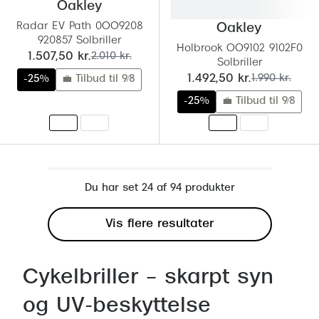
Oakley
Radar EV Path 0OO9208
Oakley
920857 Solbriller
Holbrook OO9102 9102F0
nu:
før:
1.507,50 kr.
2.010 kr.
Solbriller
nu:
før:
1.492,50 kr.
1.990 kr.
-25%
💼 Tilbud til 9/8
-25%
💼 Tilbud til 9/8
Du har set 24 af 94 produkter
Vis flere resultater
Cykelbriller – skarpt syn
og UV-beskyttelse