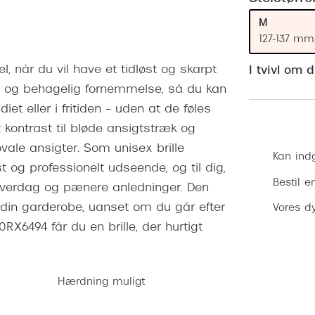
 (konjunktivitis)
ossa
Giorgio Armani
PRECISION1™
M
inser gratis
Brilleabonnement All-Inclusive™
Burberry
127-137 mm
bonnement - Vilkår og
Finansieringsmuligheder
uren
Versace
l, når du vil have et tidløst og skarpt
I tvivl om 
Forsikring
let og behagelig fornemmelse, så du kan
Jimmy Choo
k og -kontrol
iet eller i fritiden – uden at de føles
nge
Tiffany & Co.
 kontrast til bløde ansigtstræk og
ovale ansigter. Som unisex brille
Kan ind
 og professionelt udseende, og til dig,
Bestil e
de hverdag og pænere anledninger. Den
 din garderobe, uanset om du går efter
Vores dy
RX6494 får du en brille, der hurtigt
Hærdning muligt