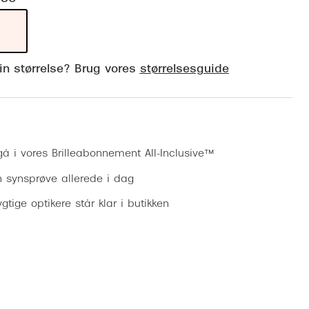
Vogue
Firkantede solbriller
Skaga
Sorte solbriller
Dyrberg
din størrelse? Brug vores
størrelsesguide
Brune solbriller
BOSS E
Peak Pe
Bestil synsprøve
Armani
gå i vores Brilleabonnement All-Inclusive™
Björn B
n synsprøve allerede i dag
gtige optikere står klar i butikken