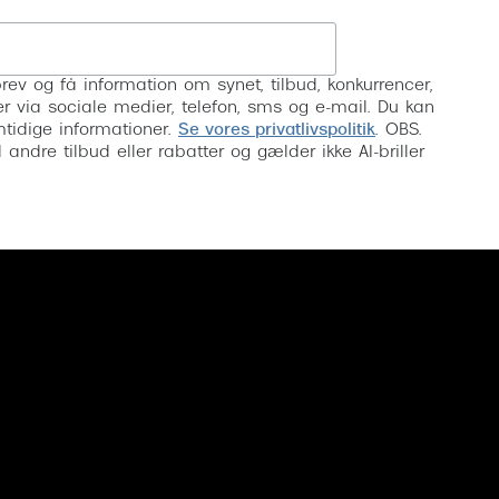
Tilmeld
rev og få information om synet, tilbud, konkurrencer,
inser via sociale medier, telefon, sms og e-mail. Du kan
mtidige informationer.
Se vores privatlivspolitik
. OBS.
ndre tilbud eller rabatter og gælder ikke AI-briller