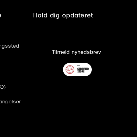
e
Hold dig opdateret
ringssted
Tilmeld nyhedsbrev
AQ)
tingelser