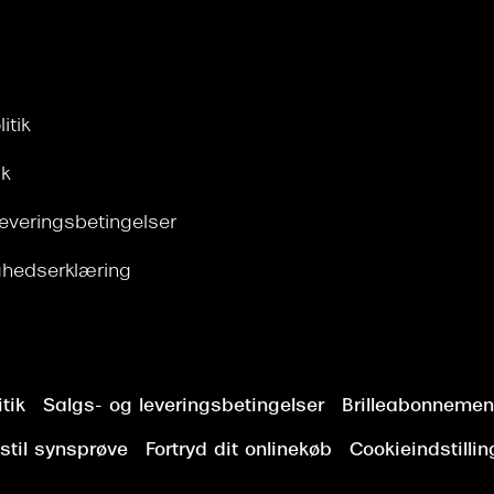
itik
ik
leveringsbetingelser
ghedserklæring
tik
Salgs- og leveringsbetingelser
Brilleabonnement
stil synsprøve
Fortryd dit onlinekøb
Cookieindstillin