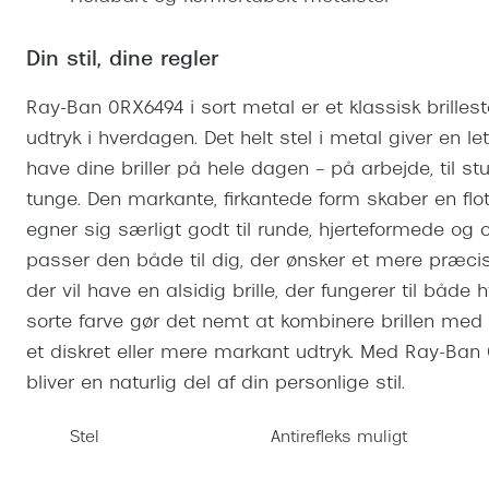
Se udvalg af Oakley Meta
Øjenbetændelse
Brilletyper
Prada Linea R
Tilbehør til briller
Polariserede solbriller
Endagslinser
Webshop FAQ
Oplev kontaktl
Skærmbriller
Din stil, dine regler
Vogue
Behandling af tørre øjne
Månedslinser
Butiksoversigt
Kontaktlinsea
Sikkerhedsbriller
Polo Ralph La
FAQ
Ray-Ban 0RX6494 i sort metal er et klassisk brilleste
udtryk i hverdagen. Det helt stel i metal giver en 
Arbejdsbriller
Ray-Ban Kids
Kontaktlinsetje
have dine briller på hele dagen – på arbejde, til stud
Armani Excha
tunge. Den markante, firkantede form skaber en flot
Polaroid
egner sig særligt godt til runde, hjerteformede og 
passer den både til dig, der ønsker et mere præcist
der vil have en alsidig brille, der fungerer til bå
sorte farve gør det nemt at kombinere brillen med
et diskret eller mere markant udtryk. Med Ray-Ban 0
bliver en naturlig del af din personlige stil.
Stel
Antirefleks muligt