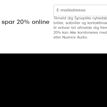
Tilmeld dig Synoptiks nyhedsb
 spar 20% online
briller, solbriller og kontaktl
til enhver tid afmelde dig fre
20% kan ikke kombineres med a
eller Nuance Audio.