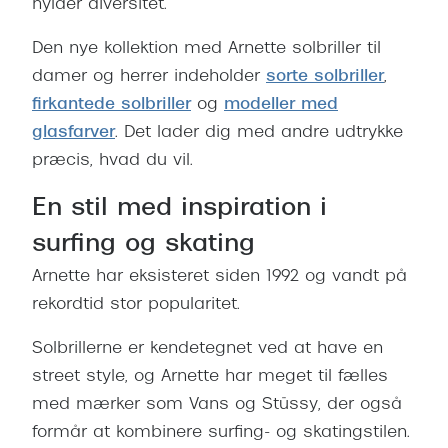
hylder diversitet.
Pilotsolbr
BOSS Eyewear
Den nye kollektion med Arnette solbriller til
Runde sol
Peak Performance
damer og herrer indeholder
sorte solbriller
,
Firkanted
Armani Exchange
firkantede solbriller
og
modeller med
glasfarver
. Det lader dig med andre udtrykke
Sorte sol
Björn Borg
præcis, hvad du vil.
Brune sol
Eksklusive brillemærker
En stil med inspiration i
Mere om
Gucci
surfing og skating
Solbrille
Tom Ford
Arnette har eksisteret siden 1992 og vandt på
rekordtid stor popularitet.
Solbrille
Prada
Glastype
Solbrillerne er kendetegnet ved at have en
Moncler
street style, og Arnette har meget til fælles
Solbrille
Burberry
med mærker som Vans og Stüssy, der også
Transiti
formår at kombinere surfing- og skatingstilen.
Saint Laurent