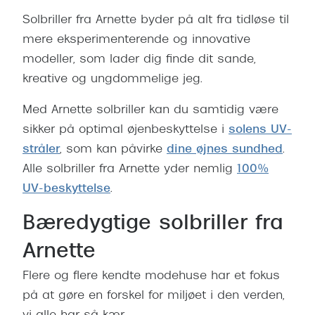
Versace
Solbriller fra Arnette byder på alt fra tidløse til
mere eksperimenterende og innovative
Dolce & Gabbana
modeller, som lader dig finde dit sande,
Persol
kreative og ungdommelige jeg.
Giorgio Armani
Med Arnette solbriller kan du samtidig være
sikker på optimal øjenbeskyttelse i
solens UV-
Michael Kors
stråler
, som kan påvirke
dine øjnes sundhed
.
Miu Miu
Alle solbriller fra Arnette yder nemlig
100%
Tiffany & Co.
UV-beskyttelse
.
Bæredygtige solbriller fra
Arnette
Flere og flere kendte modehuse har et fokus
på at gøre en forskel for miljøet i den verden,