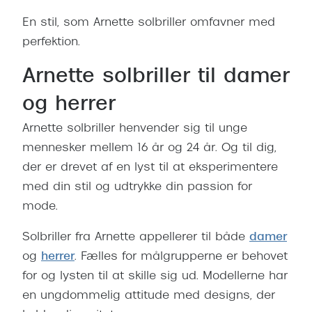
Giorgio 
Populære brillemærker
En stil, som Arnette solbriller omfavner med
Burberry
perfektion.
Ray-Ban
Versace
Arnette solbriller til damer
Oakley
Jimmy C
og herrer
Emporio Armani
Tiffany &
Arnette solbriller henvender sig til unge
Hugo Boss
mennesker mellem 16 år og 24 år. Og til dig,
Sportsbri
Ralph Lauren
der er drevet af en lyst til at eksperimentere
Cykelbril
med din stil og udtrykke din passion for
Polo Ralph Lauren
Løbebrill
mode.
Coach
Form & 
Solbriller fra Arnette appellerer til både
damer
Vogue
og
herrer
. Fælles for målgrupperne er behovet
Ovale sol
Skaga
for og lysten til at skille sig ud. Modellerne har
Cat eye s
en ungdommelig attitude med designs, der
Dyrberg/Kern