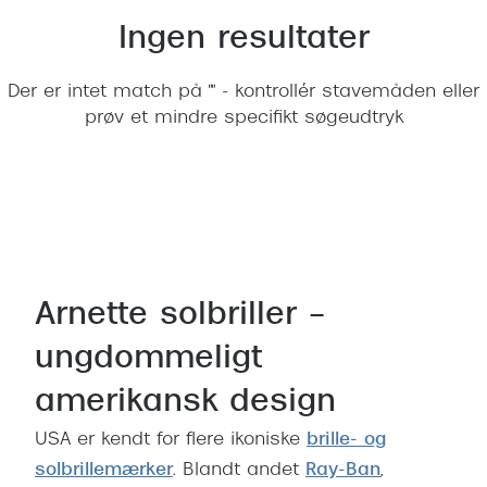
Behandling af tørre øjne
Populær
Ingen resultater
Få tjekket dit syn
Ray-Ban
Der er intet match på "" - kontrollér stavemåden eller
Synsprøve med sundhedstjek
Oakley
prøv et mindre specifikt søgeudtryk
Test dit behov for abonnement
Emporio
SynsJournal
Michael 
Forskning i øjensygdomme
Persol
Ralph La
Mere om briller
Arnette solbriller –
Peak Pe
Brillemode 2026
ungdommeligt
Prada Li
Brilleglas og priser
amerikansk design
Vogue
Bedste brilleglas
USA er kendt for flere ikoniske
brille- og
Polo Ral
Nikon brilleglas
solbrillemærker
. Blandt andet
Ray-Ban
,