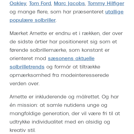
Ray-Ban 
Oakley
,
Tom Ford
,
Marc Jacobs
,
Tommy Hilfiger
Transitions®
og mange flere, som har præsenteret
utallige
Armani 
Stellest® til børn
populære solbriller
.
Polaroid
Tilskud til briller
Mærket Arnette er endnu et i rækken, der over
Eksklusi
de sidste årtier har positioneret sig som et
Form og farve
førende solbrillemærke, som konstant er
Prada
Ansigtsform og briller
orienteret mod
sæsonens aktuelle
Miu Miu
solbrilletrends
og formår at tiltrække
Briller til øjne, næse, bryn og kinder
opmærksomhed fra modeinteresserede
Saint La
Runde briller
verden over.
Gucci
Sorte briller
Arnette er inkluderende og målrettet. Og har
Bottega 
Pilotbriller
én mission: at samle nutidens unge og
Tom For
mangfoldige generation, der vil være fri til at
Gennemsigtige briller
udtrykke individualitet med en alsidig og
Balenci
Røde briller
kreativ stil.