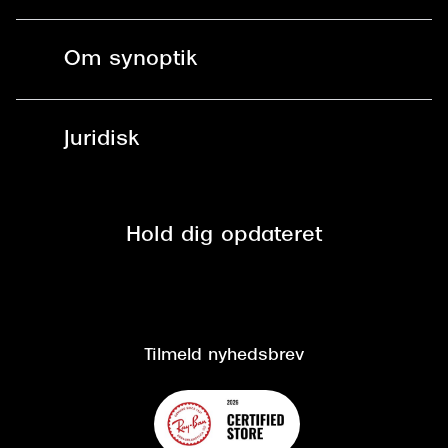
Bestil tid
Fri levering til butik
Kontaktlinser
Spørgsmål & svar (FAQ)
Om synoptik
Læsebriller
Fri levering til udleveringssted
Synoptik Erhverv / B2B
Job & karriere
ved +999 kr.
Brillerens
Juridisk
Brilleabonnement All-Inclusive™
Tilmeld nyhedsbrev
Fri retur på online køb
Mærker & sortiment
Se nuværende tilbud
Privatlivspolitik
Presse
Spørgsmål & svar (FAQ)
Retur
Hold dig opdateret
Cookiepolitik
CSR
Salgs- og leveringsbetingelser
Salgs- og leveringsbetingelser
Om Synoptik
Kundeservice
Tilgængelighedserklæring
Tilmeld nyhedsbrev