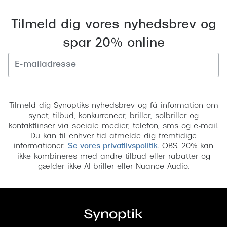
Pilotsolbr
BOSS Eyewear
Tilmeld dig vores nyhedsbrev og
Runde sol
Peak Performance
spar 20% online
Firkanted
Armani Exchange
Sorte sol
Björn Borg
Brune sol
Tilmeld
Eksklusive brillemærker
Tilmeld dig Synoptiks nyhedsbrev og få information om
Mere om
synet, tilbud, konkurrencer, briller, solbriller og
Gucci
kontaktlinser via sociale medier, telefon, sms og e-mail.
Solbrille
Du kan til enhver tid afmelde dig fremtidige
Tom Ford
informationer.
Se vores privatlivspolitik
. OBS. 20% kan
Solbrille
ikke kombineres med andre tilbud eller rabatter og
Prada
gælder ikke AI-briller eller Nuance Audio.
Glastype
Moncler
Solbrille
Burberry
Transiti
Saint Laurent