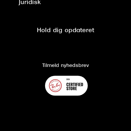
Juridisk
Brilleabonnement All-Inclusive™
Tilmeld nyhedsbrev
Fri retur på online køb
Mærker & sortiment
Se nuværende tilbud
Privatlivspolitik
Presse
Spørgsmål & svar (FAQ)
Retur
Hold dig opdateret
Cookiepolitik
CSR
Salgs- og leveringsbetingelser
Salgs- og leveringsbetingelser
Om Synoptik
Kundeservice
Tilgængelighedserklæring
Tilmeld nyhedsbrev