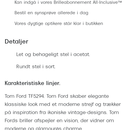
Ray-Ban 
Kan indgå i vores Brilleabonnement All-Inclusive™
Transitions®
Armani 
Bestil en synsprøve allerede i dag
Stellest® til børn
Vores dygtige optikere står klar i butikken
Polaroid
Tilskud til briller
Eksklusi
Detaljer
Form og farve
Prada
Let og behageligt stel i acetat.
Ansigtsform og briller
Miu Miu
Briller til øjne, næse, bryn og kinder
Rundt stel i sort.
Saint La
Runde briller
Karakteristiske linjer.
Gucci
Sorte briller
Tom Ford TF5294. Tom Ford skaber elegante
Bottega 
Pilotbriller
klassiske look med et moderne strejf og trækker
Tom For
Gennemsigtige briller
på inspiration fra ikoniske vintage-designs. Tom
Balenci
Fords briller afspejler en vision, der vidner om
Røde briller
moderne og glamourøs charme.