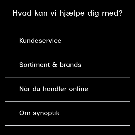
Versace
Hvad kan vi hjælpe dig med?
Dolce & Gabbana
Persol
Kundeservice
Giorgio Armani
Michael Kors
Kontakt os
Sortiment & brands
Miu Miu
Mit Synoptik
Tiffany & Co.
Solbriller
Find butik - +100 butikker i hele DK
Når du handler online
Briller
Bestil tid
Fri levering til butik
Kontaktlinser
Spørgsmål & svar (FAQ)
Om synoptik
Læsebriller
Fri levering til udleveringssted
Synoptik Erhverv / B2B
Job & karriere
ved +999 kr.
Brillerens