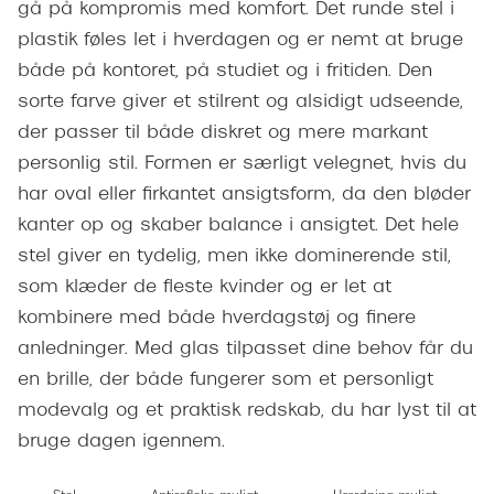
Giorgio 
gå på kompromis med komfort. Det runde stel i
Populære brillemærker
plastik føles let i hverdagen og er nemt at bruge
Burberry
både på kontoret, på studiet og i fritiden. Den
Ray-Ban
Versace
sorte farve giver et stilrent og alsidigt udseende,
Oakley
der passer til både diskret og mere markant
Jimmy C
personlig stil. Formen er særligt velegnet, hvis du
Emporio Armani
Tiffany &
har oval eller firkantet ansigtsform, da den bløder
Hugo Boss
kanter op og skaber balance i ansigtet. Det hele
Sportsbri
Ralph Lauren
stel giver en tydelig, men ikke dominerende stil,
Cykelbril
som klæder de fleste kvinder og er let at
Polo Ralph Lauren
Løbebrill
kombinere med både hverdagstøj og finere
Coach
anledninger. Med glas tilpasset dine behov får du
Form & 
en brille, der både fungerer som et personligt
Vogue
modevalg og et praktisk redskab, du har lyst til at
Ovale sol
Skaga
bruge dagen igennem.
Cat eye s
Dyrberg/Kern