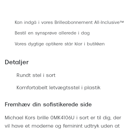
Ray-Ban 
Transitions®
Bestil synsprøve
Armani 
Stellest® til børn
Kan indgå i vores Brilleabonnement All-Inclusive™
Polaroid
Tilskud til briller
Bestil en synsprøve allerede i dag
Eksklusi
Form og farve
Vores dygtige optikere står klar i butikken
Prada
Ansigtsform og briller
Detaljer
Miu Miu
Briller til øjne, næse, bryn og kinder
Rundt stel i sort
Saint La
Runde briller
Gucci
Komfortabelt letvægtsstel i plastik
Sorte briller
Bottega 
Pilotbriller
Fremhæv din sofistikerede side
Tom For
Gennemsigtige briller
Michael Kors brille 0MK4106U i sort er til dig, der
Balenci
Røde briller
vil have et moderne og feminint udtryk uden at