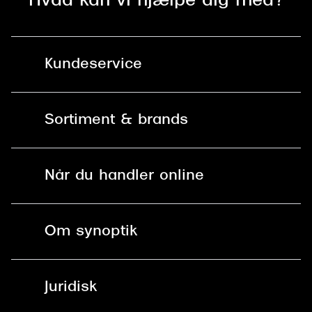
Hvad kan vi hjælpe dig med?
Kundeservice
Kontakt os
Sortiment & brands
Mit Synoptik
Solbriller
Find butik - +100 butikker i hele DK
Når du handler online
Briller
Bestil tid
Fri levering til butik
Kontaktlinser
Spørgsmål & svar (FAQ)
Om synoptik
Læsebriller
Fri levering til udleveringssted
Synoptik Erhverv / B2B
Job & karriere
ved +999 kr.
Brillerens
Juridisk
Brilleabonnement All-Inclusive™
Tilmeld nyhedsbrev
Fri retur på online køb
Mærker & sortiment