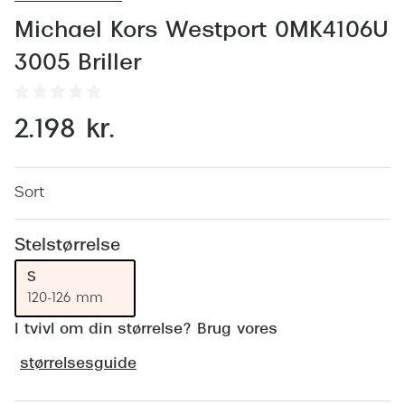
Behandling af tørre øjne
Populær
Michael Kors Westport 0MK4106U
Få tjekket dit syn
Ray-Ban
3005 Briller
Synsprøve med sundhedstjek
Oakley
Test dit behov for abonnement
Emporio
2.198 kr.
SynsJournal
Michael 
Forskning i øjensygdomme
Persol
Sort
Ralph La
Mere om briller
Stelstørrelse
Peak Pe
Brillemode 2026
S
120-126 mm
Prada Li
Brilleglas og priser
I tvivl om din størrelse? Brug vores
Vogue
Bedste brilleglas
størrelsesguide
Polo Ral
Nikon brilleglas