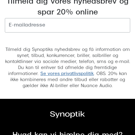
Tilmeld dig vores nyhedsbrev og
Versace
spar 20% online
Dolce & Gabbana
Persol
Tilmeld
Giorgio Armani
Tilmeld dig Synoptiks nyhedsbrev og få information om
synet, tilbud, konkurrencer, briller, solbriller og
Michael Kors
kontaktlinser via sociale medier, telefon, sms og e-mail.
Du kan til enhver tid afmelde dig fremtidige
Miu Miu
informationer.
Se vores privatlivspolitik
. OBS. 20% kan
ikke kombineres med andre tilbud eller rabatter og
Tiffany & Co.
gælder ikke AI-briller eller Nuance Audio.