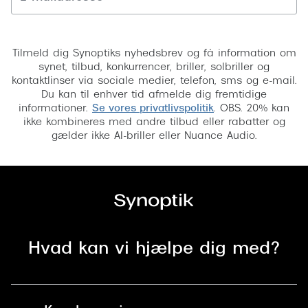
Versace
Tilmeld
Dolce & Gabbana
Tilmeld dig Synoptiks nyhedsbrev og få information om
synet, tilbud, konkurrencer, briller, solbriller og
Persol
kontaktlinser via sociale medier, telefon, sms og e-mail.
Du kan til enhver tid afmelde dig fremtidige
Giorgio Armani
informationer.
Se vores privatlivspolitik
. OBS. 20% kan
ikke kombineres med andre tilbud eller rabatter og
Michael Kors
gælder ikke AI-briller eller Nuance Audio.
Miu Miu
Tiffany & Co.
Hvad kan vi hjælpe dig med?