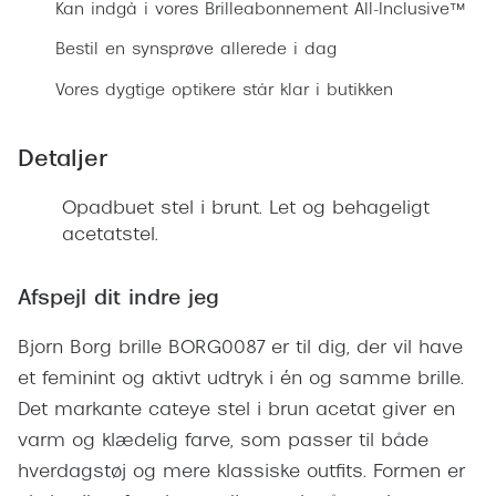
Ray-Ban 
Kan indgå i vores Brilleabonnement All-Inclusive™
Transitions®
Armani 
Bestil en synsprøve allerede i dag
Stellest® til børn
Vores dygtige optikere står klar i butikken
Polaroid
Tilskud til briller
Eksklusi
Detaljer
Form og farve
Prada
Opadbuet stel i brunt. Let og behageligt
Ansigtsform og briller
acetatstel.
Miu Miu
Briller til øjne, næse, bryn og kinder
Saint La
Afspejl dit indre jeg
Runde briller
Gucci
Sorte briller
Bjorn Borg brille BORG0087 er til dig, der vil have
Bottega 
et feminint og aktivt udtryk i én og samme brille.
Pilotbriller
Det markante cateye stel i brun acetat giver en
Tom For
Gennemsigtige briller
varm og klædelig farve, som passer til både
Balenci
hverdagstøj og mere klassiske outfits. Formen er
Røde briller