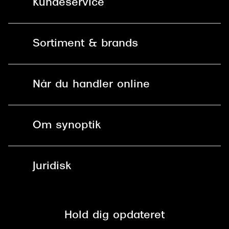
Kundeservice
Kontakt os
Sortiment & brands
Mit Synoptik
Solbriller
Find butik - +100 butikker i hele DK
Når du handler online
Briller
Bestil tid
Fri levering til butik
Kontaktlinser
Spørgsmål & svar (FAQ)
Om synoptik
Læsebriller
Fri levering til udleveringssted
Synoptik Erhverv / B2B
Job & karriere
ved +999 kr.
Brillerens
Juridisk
Brilleabonnement All-Inclusive™
Tilmeld nyhedsbrev
Fri retur på online køb
Mærker & sortiment
Se nuværende tilbud
Privatlivspolitik
Presse
Spørgsmål & svar (FAQ)
Retur
Hold dig opdateret
Cookiepolitik
CSR