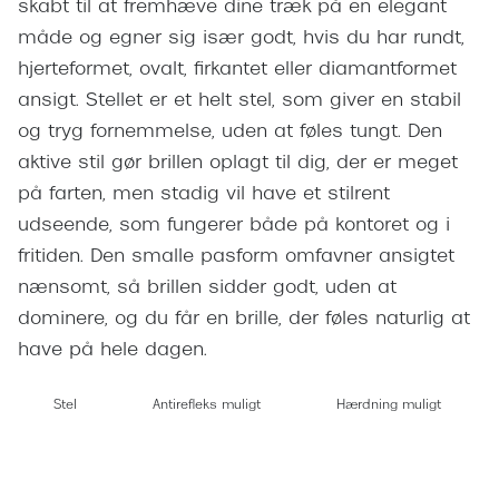
skabt til at fremhæve dine træk på en elegant
Giorgio 
Populære brillemærker
måde og egner sig især godt, hvis du har rundt,
Burberry
hjerteformet, ovalt, firkantet eller diamantformet
Ray-Ban
Versace
ansigt. Stellet er et helt stel, som giver en stabil
Oakley
og tryg fornemmelse, uden at føles tungt. Den
Jimmy C
aktive stil gør brillen oplagt til dig, der er meget
Emporio Armani
Tiffany &
på farten, men stadig vil have et stilrent
Hugo Boss
udseende, som fungerer både på kontoret og i
Sportsbri
fritiden. Den smalle pasform omfavner ansigtet
Ralph Lauren
Cykelbril
nænsomt, så brillen sidder godt, uden at
Polo Ralph Lauren
dominere, og du får en brille, der føles naturlig at
Løbebrill
Coach
have på hele dagen.
Form & 
Vogue
Stel
Antirefleks muligt
Hærdning muligt
Ovale sol
Skaga
Cat eye s
Dyrberg/Kern