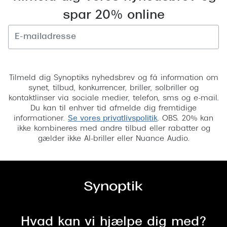
spar 20% online
Saint Laurent
Versace
Dolce & Gabbana
Tilmeld
Persol
Tilmeld dig Synoptiks nyhedsbrev og få information om
synet, tilbud, konkurrencer, briller, solbriller og
Giorgio Armani
kontaktlinser via sociale medier, telefon, sms og e-mail.
Du kan til enhver tid afmelde dig fremtidige
Michael Kors
informationer.
Se vores privatlivspolitik
. OBS. 20% kan
ikke kombineres med andre tilbud eller rabatter og
Miu Miu
gælder ikke AI-briller eller Nuance Audio.
Tiffany & Co.
Hvad kan vi hjælpe dig med?