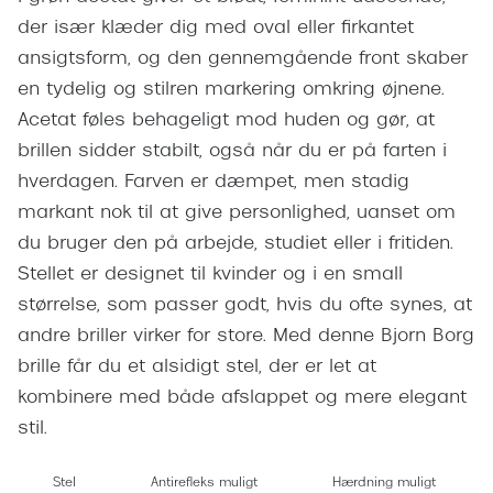
Giorgio 
Røde briller
der især klæder dig med oval eller firkantet
Burberry
ansigtsform, og den gennemgående front skaber
Populære brillemærker
en tydelig og stilren markering omkring øjnene.
Versace
Acetat føles behageligt mod huden og gør, at
Ray-Ban
Jimmy C
brillen sidder stabilt, også når du er på farten i
Oakley
hverdagen. Farven er dæmpet, men stadig
Tiffany &
Emporio Armani
markant nok til at give personlighed, uanset om
Sportsbri
du bruger den på arbejde, studiet eller i fritiden.
Hugo Boss
Cykelbril
Stellet er designet til kvinder og i en small
Ralph Lauren
størrelse, som passer godt, hvis du ofte synes, at
Løbebrill
andre briller virker for store. Med denne Bjorn Borg
Polo Ralph Lauren
brille får du et alsidigt stel, der er let at
Form & 
Coach
kombinere med både afslappet og mere elegant
Ovale sol
stil.
Vogue
Cat eye s
Skaga
Stel
Antirefleks muligt
Hærdning muligt