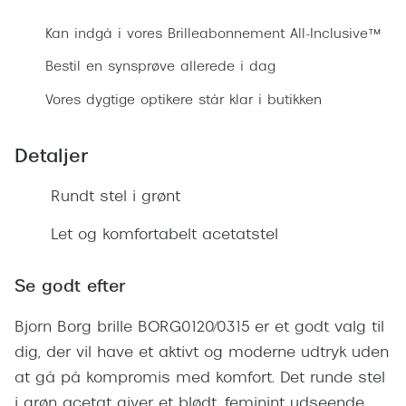
Ray-Ban 
Transitions®
Kan indgå i vores Brilleabonnement All-Inclusive™
Armani 
Stellest® til børn
Bestil en synsprøve allerede i dag
Polaroid
Brilleindsamling til Ghana
Vores dygtige optikere står klar i butikken
Eksklusi
Tilskud til briller
Detaljer
Prada
Form og farve
Miu Miu
Rundt stel i grønt
Ansigtsform og briller
Saint La
Let og komfortabelt acetatstel
Briller til øjne, næse, bryn og kinder
Gucci
Runde briller
Se godt efter
Bottega 
Sorte briller
Bjorn Borg brille BORG0120/0315 er et godt valg til
Tom For
Pilotbriller
dig, der vil have et aktivt og moderne udtryk uden
Balenci
at gå på kompromis med komfort. Det runde stel
Gennemsigtige briller
i grøn acetat giver et blødt, feminint udseende,