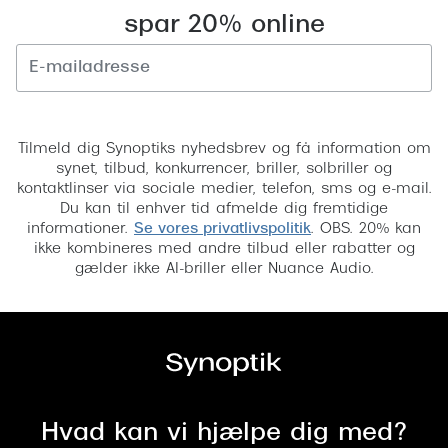
spar 20% online
Versace
Dolce & Gabbana
Persol
Tilmeld
Giorgio Armani
Tilmeld dig Synoptiks nyhedsbrev og få information om
synet, tilbud, konkurrencer, briller, solbriller og
Michael Kors
kontaktlinser via sociale medier, telefon, sms og e-mail.
Du kan til enhver tid afmelde dig fremtidige
Miu Miu
informationer.
Se vores privatlivspolitik
. OBS. 20% kan
ikke kombineres med andre tilbud eller rabatter og
Tiffany & Co.
gælder ikke AI-briller eller Nuance Audio.
Hvad kan vi hjælpe dig med?