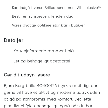
Ray-Ban 
Transitions®
Kan indgå i vores Brilleabonnement All-Inclusive™
Armani 
Stellest® til børn
Bestil en synsprøve allerede i dag
Polaroid
Tilskud til briller
Vores dygtige optikere står klar i butikken
Eksklusi
Form og farve
Detaljer
Prada
Ansigtsform og briller
Katteøjeformede rammer i blå
Miu Miu
Briller til øjne, næse, bryn og kinder
Let og behageligt acetatstel
Saint La
Runde briller
Gucci
Sorte briller
Gør dit udsyn lysere
Bottega 
Pilotbriller
Bjorn Borg brille BORG0126 i tyrkis er til dig, der
Tom For
gerne vil have et aktivt og moderne udtryk uden
Gennemsigtige briller
at gå på kompromis med komfort. Det lette
Balenci
Røde briller
plastikstel føles behageligt, også når du har