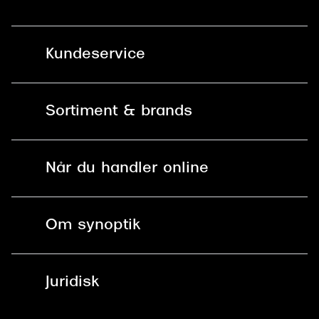
Kundeservice
Kontakt os
Sortiment & brands
Mit Synoptik
Solbriller
Find butik - +100 butikker i hele DK
Når du handler online
Briller
Bestil tid
Fri levering til butik
Kontaktlinser
Spørgsmål & svar (FAQ)
Om synoptik
Læsebriller
Fri levering til udleveringssted
Synoptik Erhverv / B2B
Job & karriere
ved +999 kr.
Brillerens
Juridisk
Brilleabonnement All-Inclusive™
Tilmeld nyhedsbrev
Fri retur på online køb
Mærker & sortiment
Se nuværende tilbud