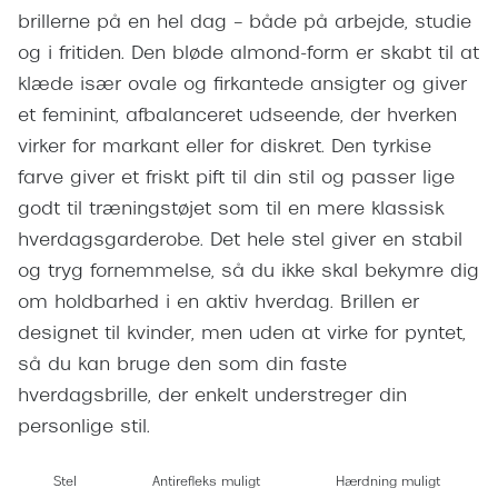
Giorgio 
brillerne på en hel dag – både på arbejde, studie
Populære brillemærker
Burberry
og i fritiden. Den bløde almond-form er skabt til at
Ray-Ban
klæde især ovale og firkantede ansigter og giver
Versace
et feminint, afbalanceret udseende, der hverken
Oakley
Jimmy C
virker for markant eller for diskret. Den tyrkise
Emporio Armani
farve giver et friskt pift til din stil og passer lige
Tiffany &
godt til træningstøjet som til en mere klassisk
Hugo Boss
Sportsbri
hverdagsgarderobe. Det hele stel giver en stabil
Ralph Lauren
og tryg fornemmelse, så du ikke skal bekymre dig
Cykelbril
Polo Ralph Lauren
om holdbarhed i en aktiv hverdag. Brillen er
Løbebrill
designet til kvinder, men uden at virke for pyntet,
Coach
så du kan bruge den som din faste
Form & 
Vogue
hverdagsbrille, der enkelt understreger din
Ovale sol
personlige stil.
Skaga
Cat eye s
Dyrberg/Kern
Stel
Antirefleks muligt
Hærdning muligt