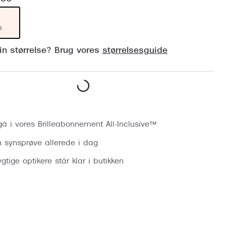
Vogue
Firkantede solbriller
Skaga
m
Sorte solbriller
Dyrberg
din størrelse? Brug vores
størrelsesguide
Brune solbriller
BOSS E
Peak Pe
Bestil synsprøve
Armani
Björn B
gå i vores Brilleabonnement All-Inclusive™
n synsprøve allerede i dag
gtige optikere står klar i butikken