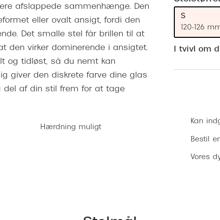
 (konjunktivitis)
 i mere afslappede sammenhænge. Den
ossa
Giorgio Armani
PRECISION1™
S
inser gratis
Brilleabonnement All-Inclusive™
eformet eller ovalt ansigt, fordi den
Burberry
120-126 m
e. Det smalle stel får brillen til at
bonnement - Vilkår og
Finansieringsmuligheder
uren
Versace
t den virker dominerende i ansigtet.
I tvivl om 
Forsikring
lt og tidløst, så du nemt kan
Jimmy Choo
k og -kontrol
g giver den diskrete farve dine glas
nge
Tiffany & Co.
g del af din stil frem for at tage
Kan ind
Hærdning muligt
Bestil e
Vores dy