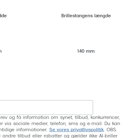
dde
Brillestangens længde
m
140 mm
Tilmeld
rev og få information om synet, tilbud, konkurrencer,
inser via sociale medier, telefon, sms og e-mail. Du kan
mtidige informationer.
Se vores privatlivspolitik
. OBS.
ndre tilbud eller rabatter og gælder ikke AI-briller