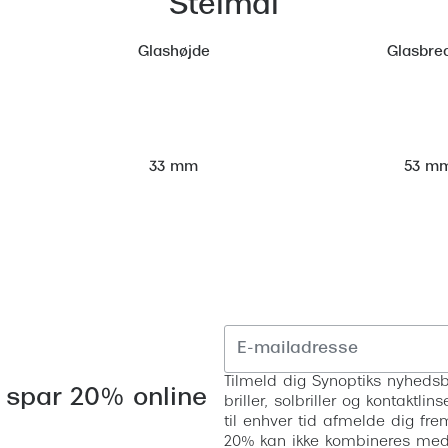
Stelmål
Glashøjde
Glasbre
53 m
33 mm
Tilmeld dig Synoptiks nyhedsb
 spar 20% online
briller, solbriller og kontaktl
til enhver tid afmelde dig fre
20% kan ikke kombineres med a