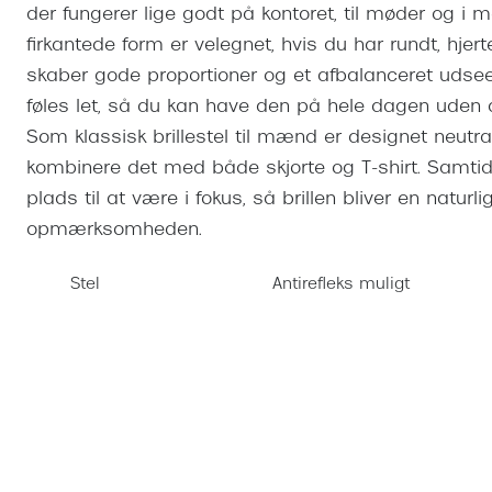
Se udvalg af Oakley Meta
Øjenbetændelse
der fungerer lige godt på kontoret, til møder og
Brilletyper
Prada Linea R
Tilbehør til briller
Polariserede solbriller
Endagslinser
Webshop FAQ
Oplev kontaktl
firkantede form er velegnet, hvis du har rundt, hjert
Skærmbriller
Vogue
Behandling af tørre øjne
Månedslinser
skaber gode proportioner og et afbalanceret udseend
Butiksoversigt
Kontaktlinsea
Sikkerhedsbriller
Polo Ralph La
FAQ
føles let, så du kan have den på hele dagen uden a
Som klassisk brillestel til mænd er designet neutra
Arbejdsbriller
Ray-Ban Kids
Kontaktlinsetje
kombinere det med både skjorte og T-shirt. Samtidi
Armani Excha
plads til at være i fokus, så brillen bliver en naturli
Polaroid
opmærksomheden.
Stel
Antirefleks muligt