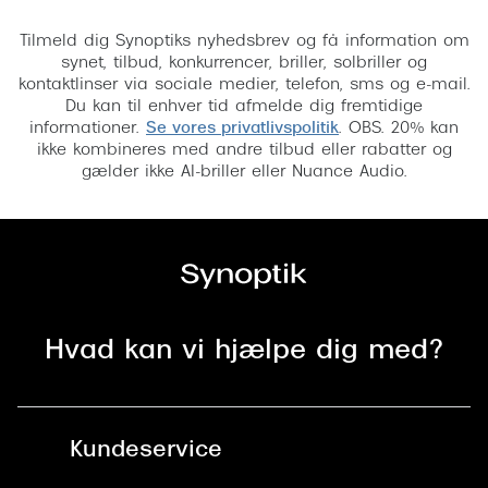
Tilmeld
Versace
Tilmeld dig Synoptiks nyhedsbrev og få information om
synet, tilbud, konkurrencer, briller, solbriller og
Dolce & Gabbana
kontaktlinser via sociale medier, telefon, sms og e-mail.
Du kan til enhver tid afmelde dig fremtidige
Persol
informationer.
Se vores privatlivspolitik
. OBS. 20% kan
ikke kombineres med andre tilbud eller rabatter og
Giorgio Armani
gælder ikke AI-briller eller Nuance Audio.
Michael Kors
Miu Miu
Tiffany & Co.
Hvad kan vi hjælpe dig med?
Kundeservice