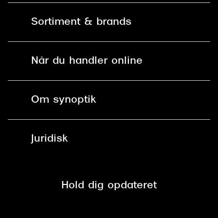
Kontakt os
Sortiment & brands
Mit Synoptik
Solbriller
Find butik - +100 butikker i hele DK
Når du handler online
Briller
Bestil tid
Fri levering til butik
Kontaktlinser
Spørgsmål & svar (FAQ)
Om synoptik
Læsebriller
Fri levering til udleveringssted
Synoptik Erhverv / B2B
Job & karriere
ved +999 kr.
Brillerens
Juridisk
Brilleabonnement All-Inclusive™
Tilmeld nyhedsbrev
Fri retur på online køb
Mærker & sortiment
Se nuværende tilbud
Privatlivspolitik
Presse
Spørgsmål & svar (FAQ)
Retur
Hold dig opdateret
Cookiepolitik
CSR
Salgs- og leveringsbetingelser
Salgs- og leveringsbetingelser
Om Synoptik