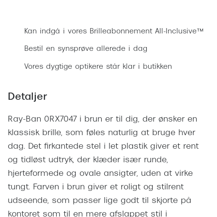
Ray-Ban 
Transitions®
Bestil synsprøve
Armani 
Stellest® til børn
Kan indgå i vores Brilleabonnement All-Inclusive™
Polaroid
Tilskud til briller
Bestil en synsprøve allerede i dag
Eksklusi
Vores dygtige optikere står klar i butikken
Form og farve
Prada
Ansigtsform og briller
Detaljer
Miu Miu
Briller til øjne, næse, bryn og kinder
Ray-Ban 0RX7047 i brun er til dig, der ønsker en
Saint La
Runde briller
klassisk brille, som føles naturlig at bruge hver
Gucci
dag. Det firkantede stel i let plastik giver et rent
Sorte briller
og tidløst udtryk, der klæder især runde,
Bottega 
Pilotbriller
hjerteformede og ovale ansigter, uden at virke
Tom For
tungt. Farven i brun giver et roligt og stilrent
Gennemsigtige briller
udseende, som passer lige godt til skjorte på
Balenci
Røde briller
kontoret som til en mere afslappet stil i