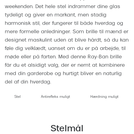
Giorgio 
weekenden. Det hele stel indrammer dine glas
Populære brillemærker
Burberry
tydeligt og giver en markant, men stadig
Ray-Ban
harmonisk stil, der fungerer til både hverdag og
Versace
mere formelle anledninger. Som brille til mænd er
Oakley
Jimmy C
designet maskulint uden at blive hårdt, så du kan
Emporio Armani
føle dig velklædt, uanset om du er på arbejde, til
Tiffany &
møde eller på farten. Med denne Ray-Ban brille
Hugo Boss
Sportsbri
får du et alsidigt valg, der er nemt at kombinere
Ralph Lauren
med din garderobe og hurtigt bliver en naturlig
Cykelbril
Polo Ralph Lauren
del af din hverdag.
Løbebrill
Coach
Stel
Antirefleks muligt
Hærdning muligt
Form & 
Vogue
Ovale sol
Skaga
Cat eye s
Stelmål
Dyrberg/Kern