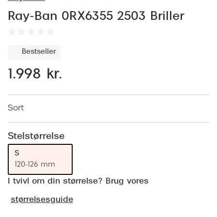
Behandling af tørre øjne
Populær
Ray-Ban 0RX6355 2503 Briller
Få tjekket dit syn
Ray-Ban
Synsprøve med sundhedstjek
Oakley
Bestseller
Test dit behov for abonnement
Emporio
1.998 kr.
SynsJournal
Michael 
Forskning i øjensygdomme
Persol
Sort
Ralph La
Mere om briller
Stelstørrelse
Peak Pe
Brillemode 2026
S
Prada Li
120-126 mm
Brilleglas og priser
Vogue
I tvivl om din størrelse? Brug vores
Bedste brilleglas
størrelsesguide
Polo Ral
Nikon brilleglas