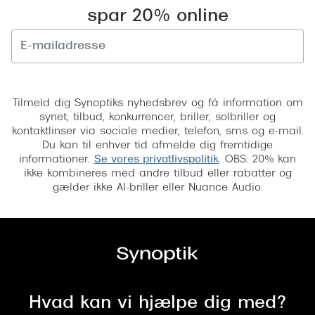
spar 20% online
Versace
Dolce & Gabbana
Persol
Tilmeld
Tilmeld dig Synoptiks nyhedsbrev og få information om
Giorgio Armani
synet, tilbud, konkurrencer, briller, solbriller og
kontaktlinser via sociale medier, telefon, sms og e-mail.
Michael Kors
Du kan til enhver tid afmelde dig fremtidige
informationer.
Se vores privatlivspolitik
. OBS. 20% kan
Miu Miu
ikke kombineres med andre tilbud eller rabatter og
gælder ikke AI-briller eller Nuance Audio.
Tiffany & Co.
Hvad kan vi hjælpe dig med?