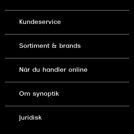
Kundeservice
Kontakt os
Sortiment & brands
Mit Synoptik
Solbriller
Find butik - +100 butikker i hele DK
Når du handler online
Briller
Bestil tid
Fri levering til butik
Kontaktlinser
Spørgsmål & svar (FAQ)
Om synoptik
Læsebriller
Fri levering til udleveringssted
Synoptik Erhverv / B2B
Job & karriere
ved +999 kr.
Brillerens
Juridisk
Brilleabonnement All-Inclusive™
Tilmeld nyhedsbrev
Fri retur på online køb
Mærker & sortiment
Se nuværende tilbud