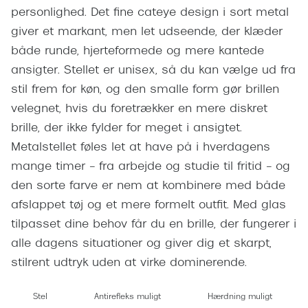
Giorgio 
personlighed. Det fine cateye design i sort metal
Populære brillemærker
giver et markant, men let udseende, der klæder
Burberry
Ray-Ban
både runde, hjerteformede og mere kantede
Versace
ansigter. Stellet er unisex, så du kan vælge ud fra
Oakley
Jimmy C
stil frem for køn, og den smalle form gør brillen
Emporio Armani
velegnet, hvis du foretrækker en mere diskret
Tiffany &
brille, der ikke fylder for meget i ansigtet.
Hugo Boss
Metalstellet føles let at have på i hverdagens
Sportsbri
Ralph Lauren
mange timer – fra arbejde og studie til fritid – og
Cykelbril
den sorte farve er nem at kombinere med både
Polo Ralph Lauren
Løbebrill
afslappet tøj og et mere formelt outfit. Med glas
Coach
tilpasset dine behov får du en brille, der fungerer i
Form & 
Vogue
alle dagens situationer og giver dig et skarpt,
Ovale sol
stilrent udtryk uden at virke dominerende.
Skaga
Cat eye s
Dyrberg/Kern
Stel
Antirefleks muligt
Hærdning muligt