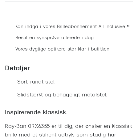
Ray-Ban 
Transitions®
Armani 
Bestil synsprøve
Stellest® til børn
Polaroid
Kan indgå i vores Brilleabonnement All-Inclusive™
Tilskud til briller
Bestil en synsprøve allerede i dag
Eksklusi
Form og farve
Vores dygtige optikere står klar i butikken
Prada
Ansigtsform og briller
Miu Miu
Detaljer
Briller til øjne, næse, bryn og kinder
Saint La
Sort, rundt stel.
Runde briller
Gucci
Sorte briller
Slidstærkt og behageligt metalstel.
Bottega 
Pilotbriller
Inspirerende klassisk.
Tom For
Gennemsigtige briller
Ray-Ban 0RX6355 er til dig, der ønsker en klassisk
Balenci
Røde briller
brille med et stilrent udtryk, som stadig har