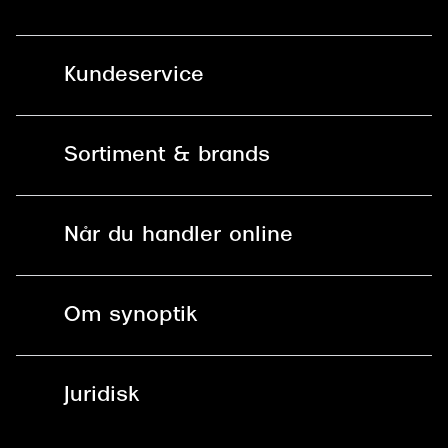
Kundeservice
Kontakt os
Sortiment & brands
Mit Synoptik
Solbriller
Find butik - +100 butikker i hele DK
Når du handler online
Briller
Bestil tid
Fri levering til butik
Kontaktlinser
Spørgsmål & svar (FAQ)
Om synoptik
Læsebriller
Fri levering til udleveringssted
Synoptik Erhverv / B2B
Job & karriere
ved +999 kr.
Brillerens
Juridisk
Brilleabonnement All-Inclusive™
Tilmeld nyhedsbrev
Fri retur på online køb
Mærker & sortiment
Se nuværende tilbud