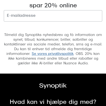
spar 20% online
Versace
Dolce & Gabbana
Persol
Tilmeld
Giorgio Armani
Tilmeld dig Synoptiks nyhedsbrev og få information om
synet, tilbud, konkurrencer, briller, solbriller og
Michael Kors
kontaktlinser via sociale medier, telefon, sms og e-mail.
Du kan til enhver tid afmelde dig fremtidige
Miu Miu
informationer.
Se vores privatlivspolitik
. OBS. 20% kan
ikke kombineres med andre tilbud eller rabatter og
Tiffany & Co.
gælder ikke AI-briller eller Nuance Audio.
Hvad kan vi hjælpe dig med?