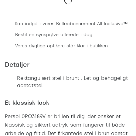
Ray-Ban 
Transitions®
Bestil synsprøve
Armani 
Stellest® til børn
Kan indgå i vores Brilleabonnement All-Inclusive™
Polaroid
Tilskud til briller
Bestil en synsprøve allerede i dag
Eksklusi
Form og farve
Vores dygtige optikere står klar i butikken
Prada
Ansigtsform og briller
Detaljer
Miu Miu
Briller til øjne, næse, bryn og kinder
Saint La
Rektangulært stel i brunt . Let og behageligt
Runde briller
acetatstel.
Gucci
Sorte briller
Bottega 
Et klassisk look
Pilotbriller
Tom For
Persol 0PO3189V er brillen til dig, der ønsker et
Gennemsigtige briller
klassisk og sikkert udtryk, som fungerer til både
Balenci
Røde briller
arbejde og fritid. Det firkantede stel i brun acetat