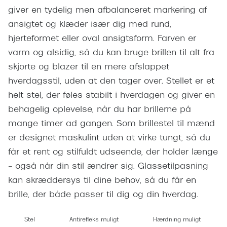
Giorgio 
giver en tydelig men afbalanceret markering af
Populære brillemærker
ansigtet og klæder især dig med rund,
Burberry
Ray-Ban
hjerteformet eller oval ansigtsform. Farven er
Versace
varm og alsidig, så du kan bruge brillen til alt fra
Oakley
Jimmy C
skjorte og blazer til en mere afslappet
Emporio Armani
hverdagsstil, uden at den tager over. Stellet er et
Tiffany &
helt stel, der føles stabilt i hverdagen og giver en
Hugo Boss
behagelig oplevelse, når du har brillerne på
Sportsbri
Ralph Lauren
mange timer ad gangen. Som brillestel til mænd
Cykelbril
er designet maskulint uden at virke tungt, så du
Polo Ralph Lauren
Løbebrill
får et rent og stilfuldt udseende, der holder længe
Coach
– også når din stil ændrer sig. Glassetilpasning
Form & 
Vogue
kan skræddersys til dine behov, så du får en
Ovale sol
brille, der både passer til dig og din hverdag.
Skaga
Cat eye s
Dyrberg/Kern
Stel
Antirefleks muligt
Hærdning muligt