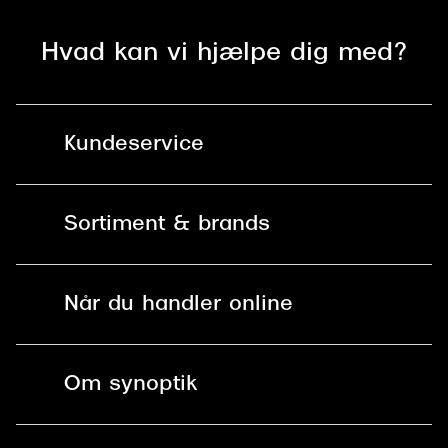
Hvad kan vi hjælpe dig med?
Kundeservice
Kontakt os
Sortiment & brands
Mit Synoptik
Solbriller
Find butik - +100 butikker i hele DK
Når du handler online
Briller
Bestil tid
Fri levering til butik
Kontaktlinser
Spørgsmål & svar (FAQ)
Om synoptik
Læsebriller
Fri levering til udleveringssted
Synoptik Erhverv / B2B
Job & karriere
ved +999 kr.