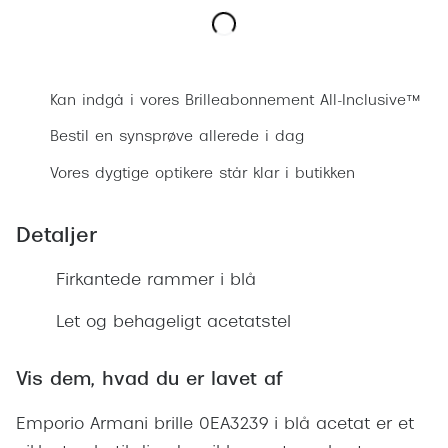
Ray-Ban 
Transitions®
Armani 
Stellest® til børn
Bestil synsprøve
Polaroid
Tilskud til briller
Kan indgå i vores Brilleabonnement All-Inclusive™
Eksklusi
Bestil en synsprøve allerede i dag
Form og farve
Vores dygtige optikere står klar i butikken
Prada
Ansigtsform og briller
Miu Miu
Briller til øjne, næse, bryn og kinder
Detaljer
Saint La
Runde briller
Firkantede rammer i blå
Gucci
Sorte briller
Let og behageligt acetatstel
Bottega 
Pilotbriller
Tom For
Vis dem, hvad du er lavet af
Gennemsigtige briller
Balenci
Emporio Armani brille 0EA3239 i blå acetat er et
Røde briller