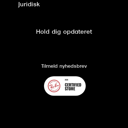
Brillerens
Juridisk
Brilleabonnement All-Inclusive™
Tilmeld nyhedsbrev
Fri retur på online køb
Mærker & sortiment
Se nuværende tilbud
Privatlivspolitik
Presse
Spørgsmål & svar (FAQ)
Retur
Hold dig opdateret
Cookiepolitik
CSR
Salgs- og leveringsbetingelser
Salgs- og leveringsbetingelser
Om Synoptik
Kundeservice
Tilgængelighedserklæring
Tilmeld nyhedsbrev