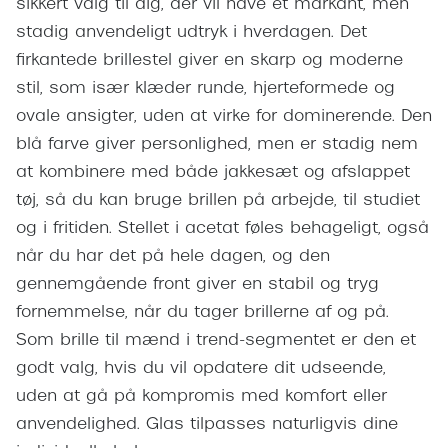
sikkert valg til dig, der vil have et markant, men
Giorgio 
Populære brillemærker
stadig anvendeligt udtryk i hverdagen. Det
Burberry
firkantede brillestel giver en skarp og moderne
Ray-Ban
Versace
stil, som især klæder runde, hjerteformede og
Oakley
ovale ansigter, uden at virke for dominerende. Den
Jimmy C
blå farve giver personlighed, men er stadig nem
Emporio Armani
Tiffany &
at kombinere med både jakkesæt og afslappet
Hugo Boss
tøj, så du kan bruge brillen på arbejde, til studiet
Sportsbri
og i fritiden. Stellet i acetat føles behageligt, også
Ralph Lauren
Cykelbril
når du har det på hele dagen, og den
Polo Ralph Lauren
gennemgående front giver en stabil og tryg
Løbebrill
Coach
fornemmelse, når du tager brillerne af og på.
Form & 
Som brille til mænd i trend-segmentet er den et
Vogue
godt valg, hvis du vil opdatere dit udseende,
Ovale sol
Skaga
uden at gå på kompromis med komfort eller
Cat eye s
anvendelighed. Glas tilpasses naturligvis dine
Dyrberg/Kern