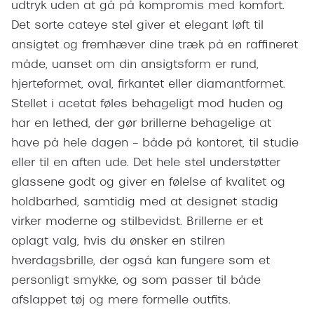
Giorgio 
udtryk uden at gå på kompromis med komfort.
Populære brillemærker
Det sorte cateye stel giver et elegant løft til
Burberry
ansigtet og fremhæver dine træk på en raffineret
Ray-Ban
Versace
måde, uanset om din ansigtsform er rund,
Oakley
hjerteformet, oval, firkantet eller diamantformet.
Jimmy C
Stellet i acetat føles behageligt mod huden og
Emporio Armani
Tiffany &
har en lethed, der gør brillerne behagelige at
Hugo Boss
have på hele dagen – både på kontoret, til studie
Sportsbri
Ralph Lauren
eller til en aften ude. Det hele stel understøtter
Cykelbril
glassene godt og giver en følelse af kvalitet og
Polo Ralph Lauren
Løbebrill
holdbarhed, samtidig med at designet stadig
Coach
virker moderne og stilbevidst. Brillerne er et
Form & 
oplagt valg, hvis du ønsker en stilren
Vogue
hverdagsbrille, der også kan fungere som et
Ovale sol
Skaga
personligt smykke, og som passer til både
Cat eye s
afslappet tøj og mere formelle outfits.
Dyrberg/Kern