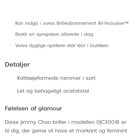
Ray-Ban 
Transitions®
Bestil synsprøve
Armani 
Stellest® til børn
Kan indgå i vores Brilleabonnement All-Inclusive™
Polaroid
Tilskud til briller
Bestil en synsprøve allerede i dag
Eksklusi
Form og farve
Vores dygtige optikere står klar i butikken
Prada
Ansigtsform og briller
Detaljer
Miu Miu
Briller til øjne, næse, bryn og kinder
Katteøjeformede rammer i sort
Saint La
Runde briller
Gucci
Let og behageligt acetatstel
Sorte briller
Bottega 
Pilotbriller
Følelsen af glamour
Tom For
Gennemsigtige briller
Disse Jimmy Choo briller i modellen 0JC3001B er
Balenci
Røde briller
til dig, der gerne vil have et markant og feminint