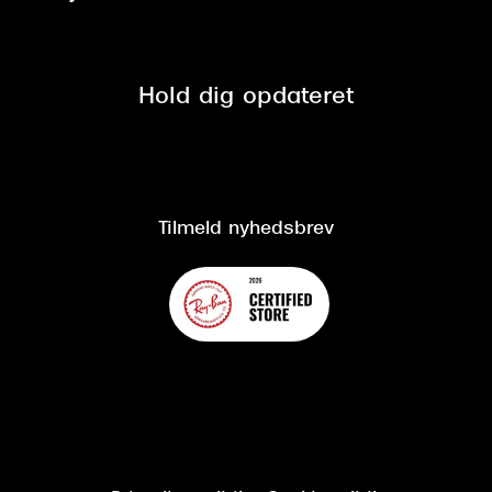
Tilmeld nyhedsbrev
Fri retur på online køb
Mærker & sortiment
Se nuværende tilbud
Privatlivspolitik
Presse
Spørgsmål & svar (FAQ)
Retur
Hold dig opdateret
Cookiepolitik
CSR
Salgs- og leveringsbetingelser
Salgs- og leveringsbetingelser
Om Synoptik
Kundeservice
Tilgængelighedserklæring
Tilmeld nyhedsbrev