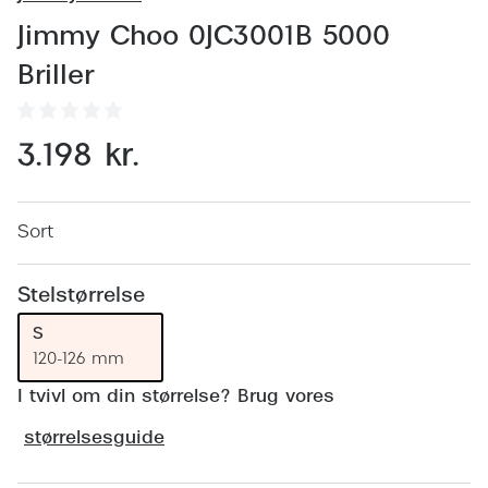
Behandling af tørre øjne
Populær
Jimmy Choo 0JC3001B 5000
Få tjekket dit syn
Ray-Ban
Briller
Synsprøve med sundhedstjek
Oakley
Test dit behov for abonnement
Emporio
3.198 kr.
SynsJournal
Michael 
Forskning i øjensygdomme
Persol
Sort
Ralph La
Mere om briller
Stelstørrelse
Peak Pe
Brillemode 2026
S
120-126 mm
Prada Li
Brilleglas og priser
I tvivl om din størrelse? Brug vores
Vogue
Bedste brilleglas
størrelsesguide
Polo Ral
Nikon brilleglas