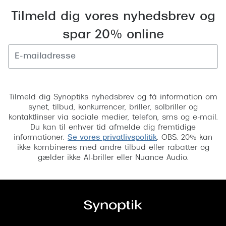
Versace
Tilmeld dig vores nyhedsbrev og
spar 20% online
Dolce & Gabbana
Persol
Giorgio Armani
Tilmeld
Michael Kors
Tilmeld dig Synoptiks nyhedsbrev og få information om
synet, tilbud, konkurrencer, briller, solbriller og
Miu Miu
kontaktlinser via sociale medier, telefon, sms og e-mail.
Du kan til enhver tid afmelde dig fremtidige
Tiffany & Co.
informationer.
Se vores privatlivspolitik
. OBS. 20% kan
ikke kombineres med andre tilbud eller rabatter og
gælder ikke AI-briller eller Nuance Audio.