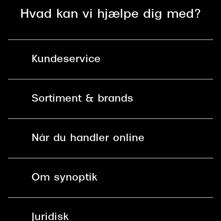
Hvad kan vi hjælpe dig med?
Kundeservice
Kontakt os
Sortiment & brands
Mit Synoptik
Solbriller
Find butik - +100 butikker i hele DK
Når du handler online
Briller
Bestil tid
Fri levering til butik
Kontaktlinser
Spørgsmål & svar (FAQ)
Om synoptik
Læsebriller
Fri levering til udleveringssted
Synoptik Erhverv / B2B
Job & karriere
ved +999 kr.
Brillerens
Juridisk
Brilleabonnement All-Inclusive™