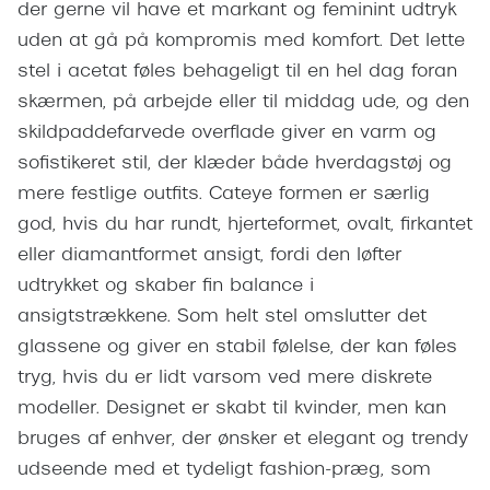
Giorgio 
der gerne vil have et markant og feminint udtryk
Røde briller
uden at gå på kompromis med komfort. Det lette
Burberry
stel i acetat føles behageligt til en hel dag foran
Populære brillemærker
Versace
skærmen, på arbejde eller til middag ude, og den
Ray-Ban
skildpaddefarvede overflade giver en varm og
Jimmy C
sofistikeret stil, der klæder både hverdagstøj og
Oakley
Tiffany &
mere festlige outfits. Cateye formen er særlig
Emporio Armani
god, hvis du har rundt, hjerteformet, ovalt, firkantet
Sportsbri
Hugo Boss
eller diamantformet ansigt, fordi den løfter
Cykelbril
udtrykket og skaber fin balance i
Ralph Lauren
Løbebrill
ansigtstrækkene. Som helt stel omslutter det
Polo Ralph Lauren
glassene og giver en stabil følelse, der kan føles
Form & 
tryg, hvis du er lidt varsom ved mere diskrete
Coach
modeller. Designet er skabt til kvinder, men kan
Ovale sol
Vogue
bruges af enhver, der ønsker et elegant og trendy
Cat eye s
udseende med et tydeligt fashion-præg, som
Skaga