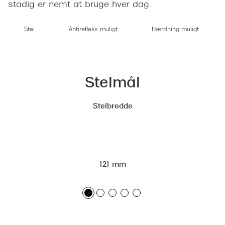
stadig er nemt at bruge hver dag.
Pilotsolbr
Dyrberg/Kern
Runde sol
Stel
Antirefleks muligt
Hærdning muligt
BOSS Eyewear
Firkanted
Peak Performance
Sorte sol
Armani Exchange
Stelmål
Brune sol
Björn Borg
Stelbredde
Mere om
Eksklusive brillemærker
Solbrille
Gucci
Solbrille
Tom Ford
121 mm
Glastype
Prada
Solbrille
Moncler
Transiti
Burberry