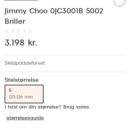
Behandling af tørre øjne
Populær
Jimmy Choo 0JC3001B 5002
Få tjekket dit syn
Ray-Ban
Briller
Synsprøve med sundhedstjek
Oakley
Test dit behov for abonnement
Emporio
3.198 kr.
SynsJournal
Michael 
Forskning i øjensygdomme
Persol
Skildpaddefarvet
Ralph La
Mere om briller
Stelstørrelse
Peak Pe
Brillemode 2026
S
Prada Li
120-126 mm
Brilleglas og priser
I tvivl om din størrelse? Brug vores
Vogue
Bedste brilleglas
størrelsesguide
Polo Ral
Nikon brilleglas