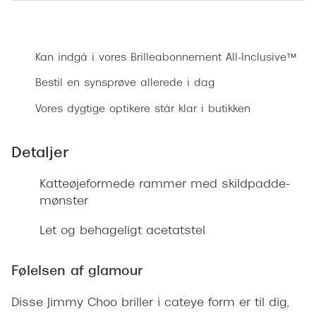
Ray-Ban 
Transitions®
Bestil synsprøve
Armani 
Stellest® til børn
Kan indgå i vores Brilleabonnement All-Inclusive™
Polaroid
Brilleindsamling til Ghana
Bestil en synsprøve allerede i dag
Eksklusi
Tilskud til briller
Vores dygtige optikere står klar i butikken
Prada
Form og farve
Detaljer
Miu Miu
Ansigtsform og briller
Saint La
Katteøjeformede rammer med skildpadde-
Briller til øjne, næse, bryn og kinder
mønster
Gucci
Runde briller
Let og behageligt acetatstel
Bottega 
Sorte briller
Tom For
Følelsen af glamour
Pilotbriller
Balenci
Gennemsigtige briller
Disse Jimmy Choo briller i cateye form er til dig,