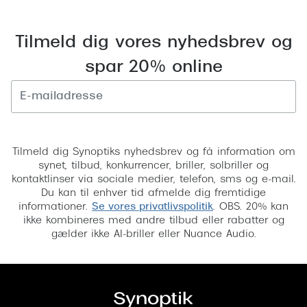
Saint Laurent
Tilmeld dig vores nyhedsbrev og
Versace
spar 20% online
Dolce & Gabbana
Persol
Tilmeld
Giorgio Armani
Tilmeld dig Synoptiks nyhedsbrev og få information om
Michael Kors
synet, tilbud, konkurrencer, briller, solbriller og
kontaktlinser via sociale medier, telefon, sms og e-mail.
Miu Miu
Du kan til enhver tid afmelde dig fremtidige
informationer.
Se vores privatlivspolitik
. OBS. 20% kan
Tiffany & Co.
ikke kombineres med andre tilbud eller rabatter og
gælder ikke AI-briller eller Nuance Audio.