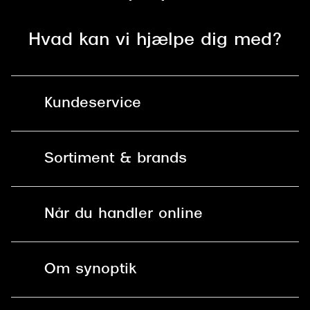
Hvad kan vi hjælpe dig med?
Kundeservice
Kontakt os
Sortiment & brands
Mit Synoptik
Solbriller
Find butik - +100 butikker i hele DK
Når du handler online
Briller
Bestil tid
Fri levering til butik
Kontaktlinser
Spørgsmål & svar (FAQ)
Om synoptik
Læsebriller
Fri levering til udleveringssted
Synoptik Erhverv / B2B
Job & karriere