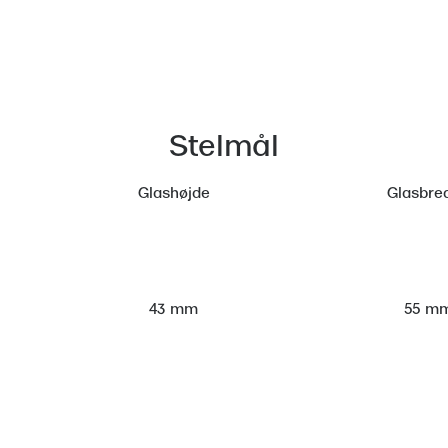
Stelmål
Glashøjde
Glasbre
55 m
43 mm