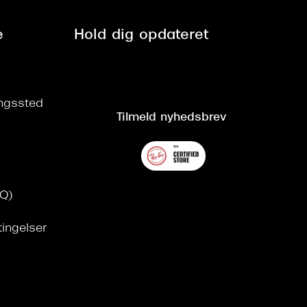
e
Hold dig opdateret
ringssted
Tilmeld nyhedsbrev
AQ)
tingelser