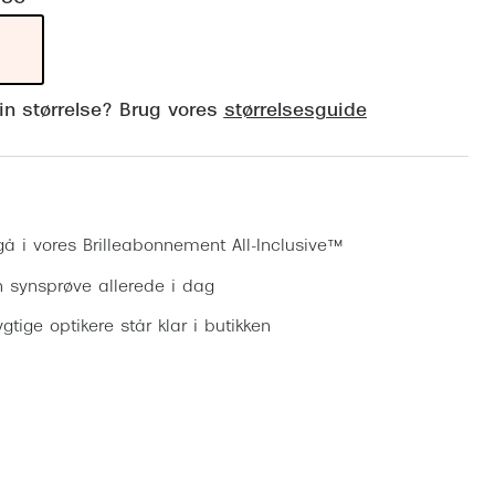
Vogue
Firkantede solbriller
Skaga
Sorte solbriller
Dyrberg
din størrelse? Brug vores
størrelsesguide
Brune solbriller
BOSS E
Peak Pe
Bestil synsprøve
Armani
gå i vores Brilleabonnement All-Inclusive™
Björn B
n synsprøve allerede i dag
gtige optikere står klar i butikken