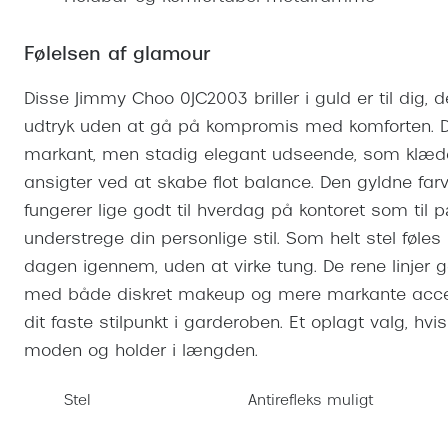
Se udvalg af Oakley Meta
Øjenbetændelse
Brilletyper
Prada Linea R
Tilbehør til briller
Polariserede solbriller
Endagslinser
Webshop FAQ
Oplev kontaktl
Skærmbriller
Følelsen af glamour
Vogue
Behandling af tørre øjne
Månedslinser
Butiksoversigt
Kontaktlinsea
Sikkerhedsbriller
Polo Ralph La
FAQ
Disse Jimmy Choo 0JC2003 briller i guld er til dig, 
udtryk uden at gå på kompromis med komforten. Det
Arbejdsbriller
Ray-Ban Kids
Kontaktlinsetje
markant, men stadig elegant udseende, som klæde
Armani Excha
ansigter ved at skabe flot balance. Den gyldne farv
Polaroid
fungerer lige godt til hverdag på kontoret som til 
understrege din personlige stil. Som helt stel føle
dagen igennem, uden at virke tung. De rene linjer 
med både diskret makeup og mere markante acce
dit faste stilpunkt i garderoben. Et oplagt valg, hvis
moden og holder i længden.
Stel
Antirefleks muligt