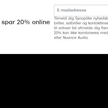
Tilmeld dig Synoptiks nyhedsb
 spar 20% online
briller, solbriller og kontaktl
til enhver tid afmelde dig fre
20% kan ikke kombineres med a
eller Nuance Audio.