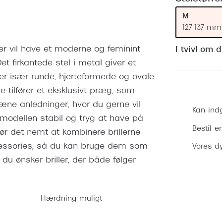
 (konjunktivitis)
ossa
Giorgio Armani
PRECISION1™
M
inser gratis
Brilleabonnement All-Inclusive™
Burberry
127-137 mm
bonnement - Vilkår og
Finansieringsmuligheder
uren
Versace
der vil have et moderne og feminint
I tvivl om 
Forsikring
 firkantede stel i metal giver et
Jimmy Choo
k og -kontrol
r især runde, hjerteformede og ovale
nge
Tiffany & Co.
e tilfører et eksklusivt præg, som
pæne anledninger, hvor du gerne vil
Kan ind
s modellen stabil og tryg at have på
Bestil e
gør det nemt at kombinere brillerne
ssories, så du kan bruge dem som
Vores dy
 du ønsker briller, der både følger
Hærdning muligt