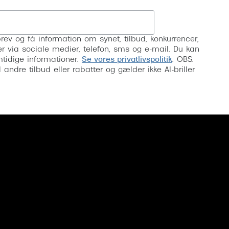
Tilmeld
rev og få information om synet, tilbud, konkurrencer,
inser via sociale medier, telefon, sms og e-mail. Du kan
mtidige informationer.
Se vores privatlivspolitik
. OBS.
ndre tilbud eller rabatter og gælder ikke AI-briller