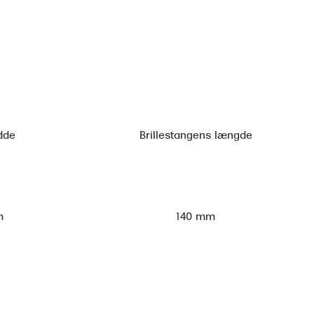
dde
Brillestangens længde
m
140 mm