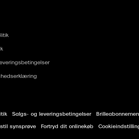
itik
ik
leveringsbetingelser
ghedserklæring
tik
Salgs- og leveringsbetingelser
Brilleabonnement
stil synsprøve
Fortryd dit onlinekøb
Cookieindstillin