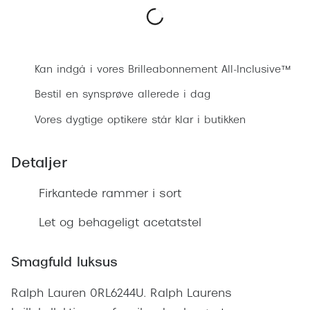
Ray-Ban 
Transitions®
Armani 
Stellest® til børn
Bestil synsprøve
Polaroid
Tilskud til briller
Kan indgå i vores Brilleabonnement All-Inclusive™
Eksklusi
Bestil en synsprøve allerede i dag
Form og farve
Vores dygtige optikere står klar i butikken
Prada
Ansigtsform og briller
Miu Miu
Briller til øjne, næse, bryn og kinder
Detaljer
Saint La
Runde briller
Firkantede rammer i sort
Gucci
Sorte briller
Let og behageligt acetatstel
Bottega 
Pilotbriller
Tom For
Smagfuld luksus
Gennemsigtige briller
Balenci
Ralph Lauren 0RL6244U. Ralph Laurens
Røde briller