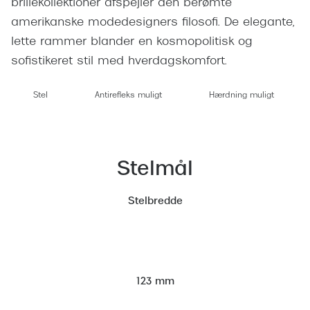
brillekollektioner afspejler den berømte
Giorgio 
Populære brillemærker
amerikanske modedesigners filosofi. De elegante,
Burberry
lette rammer blander en kosmopolitisk og
Ray-Ban
Versace
sofistikeret stil med hverdagskomfort.
Oakley
Jimmy C
Stel
Antirefleks muligt
Hærdning muligt
Emporio Armani
Tiffany &
Hugo Boss
Sportsbri
Ralph Lauren
Stelmål
Cykelbril
Polo Ralph Lauren
Løbebrill
Stelbredde
Coach
Form & 
Vogue
Ovale sol
Skaga
123 mm
Cat eye s
Dyrberg/Kern