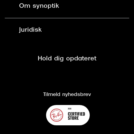
Kontaktlinser
Spørgsmål & svar (FAQ)
Om synoptik
Læsebriller
Fri levering til udleveringssted
Synoptik Erhverv / B2B
Job & karriere
ved +999 kr.
Brillerens
Juridisk
Brilleabonnement All-Inclusive™
Tilmeld nyhedsbrev
Fri retur på online køb
Mærker & sortiment
Se nuværende tilbud
Privatlivspolitik
Presse
Spørgsmål & svar (FAQ)
Retur
Hold dig opdateret
Cookiepolitik
CSR
Salgs- og leveringsbetingelser
Salgs- og leveringsbetingelser
Om Synoptik
Kundeservice
Tilgængelighedserklæring
Tilmeld nyhedsbrev