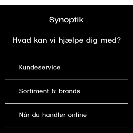
Versace
Dolce & Gabbana
Persol
Hvad kan vi hjælpe dig med?
Giorgio Armani
Michael Kors
Kundeservice
Miu Miu
Tiffany & Co.
Kontakt os
Sortiment & brands
Mit Synoptik
Solbriller
Find butik - +100 butikker i hele DK
Når du handler online
Briller
Bestil tid
Fri levering til butik