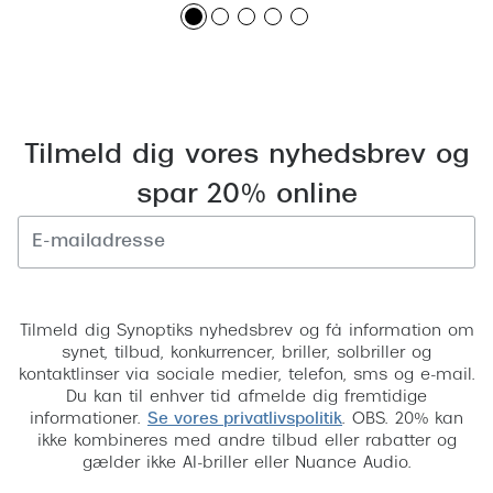
Pilotsolbr
BOSS Eyewear
Runde sol
Peak Performance
Firkanted
Armani Exchange
Sorte sol
Tilmeld dig vores nyhedsbrev og
Björn Borg
Brune sol
spar 20% online
Eksklusive brillemærker
Mere om
Gucci
Solbrille
Tilmeld
Tom Ford
Tilmeld dig Synoptiks nyhedsbrev og få information om
Solbrille
Prada
synet, tilbud, konkurrencer, briller, solbriller og
kontaktlinser via sociale medier, telefon, sms og e-mail.
Glastype
Moncler
Du kan til enhver tid afmelde dig fremtidige
informationer.
Se vores privatlivspolitik
. OBS. 20% kan
Solbrille
Burberry
ikke kombineres med andre tilbud eller rabatter og
gælder ikke AI-briller eller Nuance Audio.
Transiti
Saint Laurent